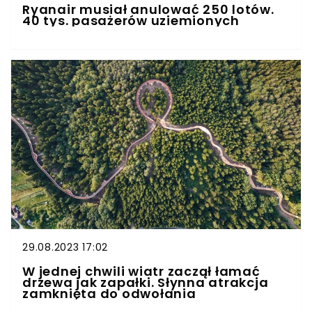
Ryanair musiał anulować 250 lotów.
40 tys. pasażerów uziemionych
29.08.2023 17:02
W jednej chwili wiatr zaczął łamać
drzewa jak zapałki. Słynna atrakcja
zamknięta do odwołania