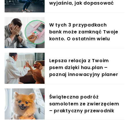
wyjaśnia, jak dopasować
trening do kobiecego
organizmu
W tych 3 przypadkach
bank może zamknąć Twoje
konto. O ostatnim wielu
klientów nie ma pojęcia
Lepsza relacja z Twoim
psem dzięki hau.plan –
poznaj innowacyjny planer
treningowy
Świąteczna podróż
samolotem ze zwierzęciem
– praktyczny przewodnik