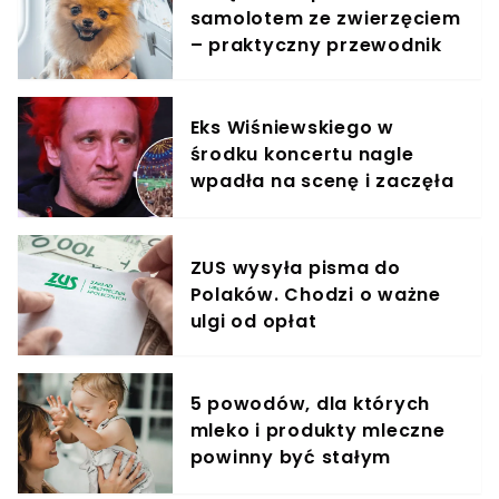
samolotem ze zwierzęciem
– praktyczny przewodnik
Eks Wiśniewskiego w
środku koncertu nagle
wpadła na scenę i zaczęła
krzyczeć. Publika zamarła
ZUS wysyła pisma do
Polaków. Chodzi o ważne
ulgi od opłat
5 powodów, dla których
mleko i produkty mleczne
powinny być stałym
elementem diety roczniaka