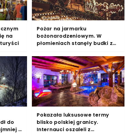
tycznym
Pożar na jarmarku
ię na
bożonarodzeniowym. W
 turyści
płomieniach stanęły budki z
jedzeniem
z
Pokazała luksusowe termy
dł do
blisko polskiej granicy.
jmniej 3
Internauci oszaleli z