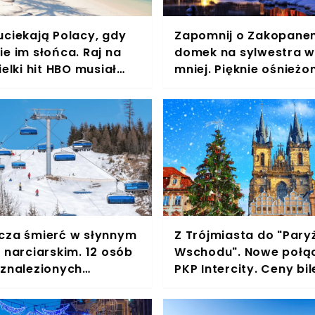
uciekają Polacy, gdy
Zapomnij o Zakopanem
e im słońca. Raj na
domek na sylwestra 
ielki hit HBO musiał
mniej. Pięknie ośnieżo
 właśnie tutaj
blisko i brak tłumów
cza śmierć w słynnym
Z Trójmiasta do "Pary
 narciarskim. 12 osób
Wschodu". Nowe połą
 znalezionych
PKP Intercity. Ceny bi
ch
naprawdę mogą zask