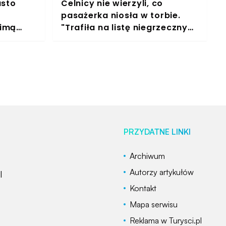
asto
Celnicy nie wierzyli, co
pasażerka niosła w torbie.
zimą
"Trafiła na listę niegrzecznych
 po
dzieci Św. Mikołaja"
PRZYDATNE LINKI
Archiwum
Autorzy artykułów
l
Kontakt
Mapa serwisu
Reklama w Turysci.pl