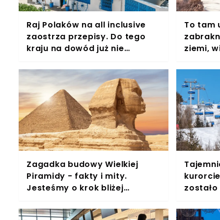
Raj Polaków na all inclusive
To tam 
zaostrza przepisy. Do tego
zabrakni
kraju na dowód już nie
ziemi, w
wjedziesz
powstać
Zagadka budowy Wielkiej
Tajemni
Piramidy - fakty i mity.
kurorcie
Jesteśmy o krok bliżej
zostało
rozwiązania tajemnicy
martwy