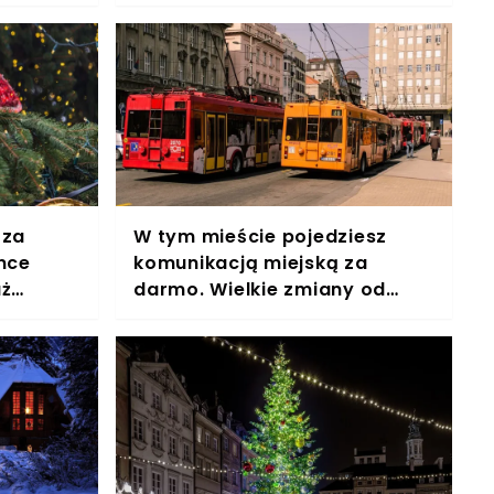
zachwytu. "Namówiłaś"
 za
W tym mieście pojedziesz
ince
komunikacją miejską za
aż
darmo. Wielkie zmiany od
i
2025 roku