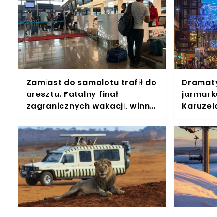
Zamiast do samolotu trafił do
Dramaty
aresztu. Fatalny finał
jarmark
zagranicznych wakacji, winny
Karuzela
był GPS
rozległy