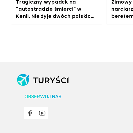
Tragiczny wypadek na
Zimowy 
"autostradzie śmierci" w
narciarz
Kenii. Nie żyje dwóch polskich
beretem
turystów
można s
OBSERWUJ NAS