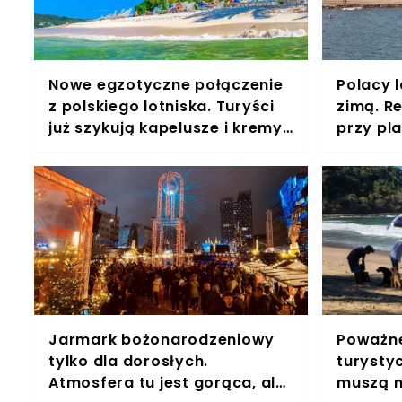
Nowe egzotyczne połączenie
Polacy 
z polskiego lotniska. Turyści
zimą. R
już szykują kapelusze i kremy
przy pla
z filtrem
Jarmark bożonarodzeniowy
Poważne
tylko dla dorosłych.
turysty
Atmosfera tu jest gorąca, ale
muszą n