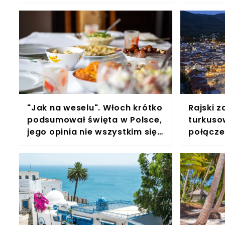
to nie dzięki grzańcowi
wyciecz
"Jak na weselu". Włoch krótko
Rajski z
podsumował święta w Polsce,
turkuso
jego opinia nie wszystkim się
połącze
spodoba
po droży