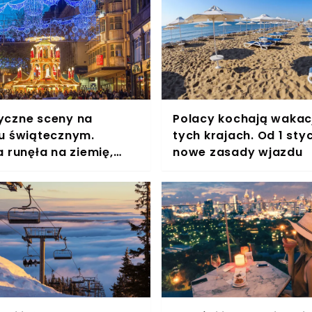
czne sceny na
Polacy kochają wakac
u świątecznym.
tych krajach. Od 1 sty
 runęła na ziemię,
nowe zasady wjazdu
 się krzyki przerażenia