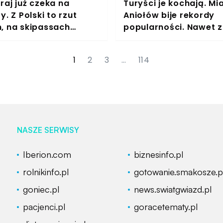
raj już czeka na
Turyści je kochają. Mi
y. Z Polski to rzut
Aniołów bije rekordy
, na skipassach
popularności. Nawet 
poro zaoszczędzić
samoloty wypełnione
brzegi
1
2
3
…
114
NASZE SERWISY
Iberion.com
biznesinfo.pl
rolnikinfo.pl
gotowanie.smakosze.p
goniec.pl
news.swiatgwiazd.pl
pacjenci.pl
goracetematy.pl