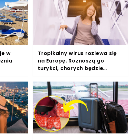
je w
Tropikalny wirus rozlewa się
cznia
na Europę. Roznoszą go
turyści, chorych będzie
przybywać