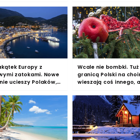
ki
osoby nie żyją
akątek Europy z
Wcale nie bombki. Tuż
wymi zatokami. Nowe
granicą Polski na cho
nie ucieszy Polaków,
wieszają coś innego, 
źnie ani śladu
zapierają dech w piers