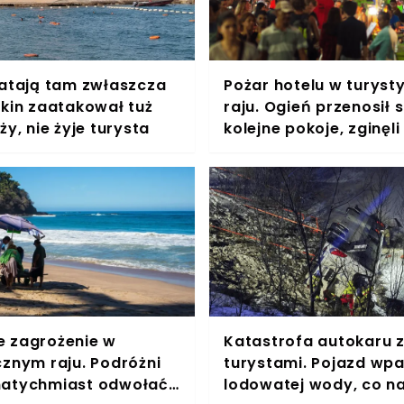
latają tam zwłaszcza
Pożar hotelu w turys
ekin zaatakował tuż
raju. Ogień przenosił s
ży, nie żyje turysta
kolejne pokoje, zginęli
 zagrożenie w
Katastrofa autokaru 
cznym raju. Podróżni
turystami. Pojazd wpa
atychmiast odwołać
lodowatej wody, co na