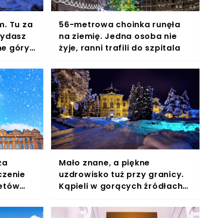
. Tu za
56-metrowa choinka runęła
wydasz
na ziemię. Jedna osoba nie
ne góry,
żyje, ranni trafili do szpitala
ża
Mało znane, a piękne
czenie
uzdrowisko tuż przy granicy.
letów
Kąpieli w gorących źródłach
oczyć
zażywała tu cesarzowa Sissi