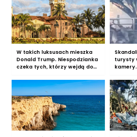
W takich luksusach mieszka
Skandal
Donald Trump. Niespodzianka
turysty
czeka tych, którzy wejdą do
kamery.
łazienki
nawet p