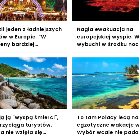
ł jeden z ładniejszych
Nagła ewakuacja na
ów w Europie. "W
europejskiej wyspie. 
ceny bardziej
wybuchł w środku noc
ą", wybuchła dyskusja
sytuacja jest dynami
ą ją "wyspą śmierci",
To tam Polacy lecą na
przyciąga turystów.
egzotyczne wakacje w 
a nie wzięła się
Wybór wcale nie pada