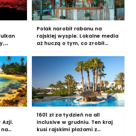
Polak narobił rabanu na
Wulkan
rajskiej wyspie. Lokalne media
y,
aż huczą o tym, co zrobił
czna
policjantowi
1601 zł za tydzień na all
Azji.
inclusive w grudniu. Ten kraj
 na
kusi rajskimi plażami z