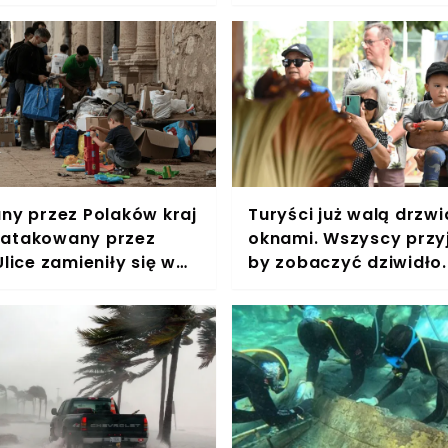
Tajlandię
any przez Polaków kraj
Turyści już walą drzwi
atakowany przez
oknami. Wszyscy przyj
Ulice zamieniły się w
by zobaczyć dziwidło.
otoki
"Pachnie jak gnijące m