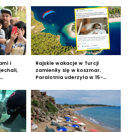
turkusową wodą
ami i
Rajskie wakacje w Turcji
echali,
zamieniły się w koszmar.
Paralotnia uderzyła w 15-
ięso"
latkę