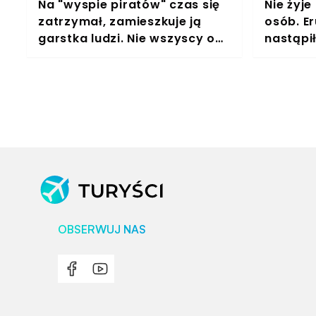
Na "wyspie piratów" czas się
Nie żyje
zatrzymał, zamieszkuje ją
osób. E
garstka ludzi. Nie wszyscy o
nastąpi
niej słyszeli
OBSERWUJ NAS