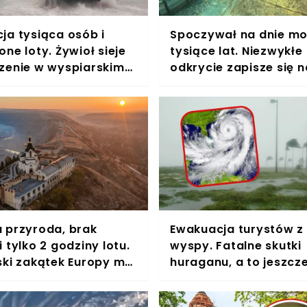
ja tysiąca osób i
Spoczywał na dnie m
ne loty. Żywioł sieje
tysiące lat. Niezwykłe
zenie w wyspiarskim
odkrycie zapisze się n
kartach historii
 przyroda, brak
Ewakuacja turystów z 
 tylko 2 godziny lotu.
wyspy. Fatalne skutki
ski zakątek Europy ma
huraganu, a to jeszcze
małą Polskę"
koniec