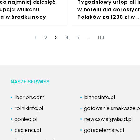
 co najmniej dziesięć
Tygodniowy urlop all i
rupcja wulkanu
w hotelu dla dorosłych
ła w środku nocy
Polaków za 1238 zł w
listopadzie
1
2
3
4
5
…
114
NASZE SERWISY
Iberion.com
biznesinfo.pl
rolnikinfo.pl
gotowanie.smakosze.p
goniec.pl
news.swiatgwiazd.pl
pacjenci.pl
goracetematy.pl