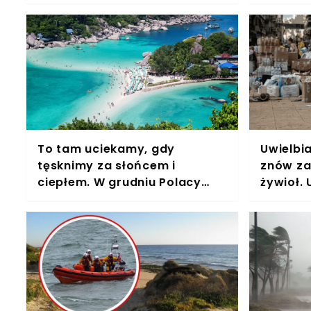
żegnali się z bliskimi
znikąd
To tam uciekamy, gdy
Uwielbi
tęsknimy za słońcem i
znów za
ciepłem. W grudniu Polacy
żywioł. 
opanowują ten piękny kraj
rwące p