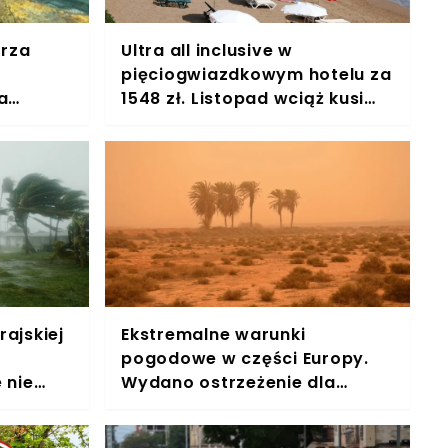
orza
Ultra all inclusive w
pięciogwiazdkowym hotelu za
a
1548 zł. Listopad wciąż kusi
egzotycznym klimatem
rajskiej
Ekstremalne warunki
pogodowe w części Europy.
 nie
Wydano ostrzeżenie dla
mieszkańców