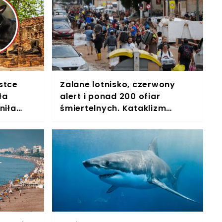
stce
Zalane lotnisko, czerwony
ła
alert i ponad 200 ofiar
niła
śmiertelnych. Kataklizm
przetacza się przez Hiszpanię