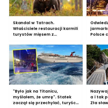
Skandal w Tatrach.
Odwiedzi
Właściciele restauracji karmili
jarmark
turystów mięsem z
Polsce 
niedźwiedzia
uderzaj
"Było jak na Titanicu,
Nazywaj
myślałem, że umrę". Statek
a i tak 
zaczął się przechylać, turyści
Zła sław