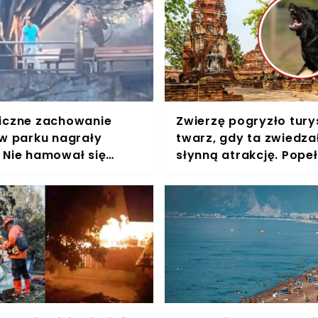
iczne zachowanie
Zwierzę pogryzło tury
 w parku nagrały
twarz, gdy ta zwiedza
 Nie hamował się
słynną atrakcję. Popeł
rzy innych ludziach
fatalny błąd