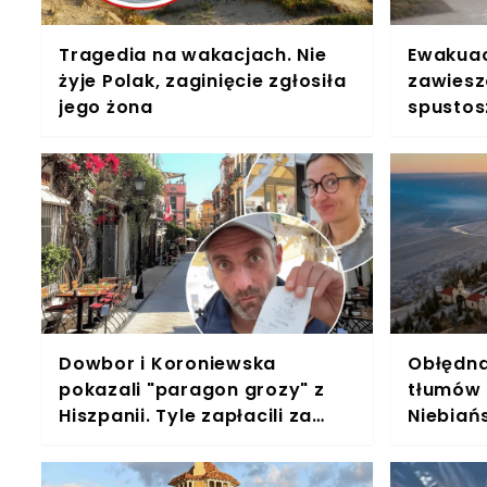
Tragedia na wakacjach. Nie
Ewakuac
żyje Polak, zaginięcie zgłosiła
zawieszo
jego żona
spustos
kraju
Dowbor i Koroniewska
Obłędna
pokazali "paragon grozy" z
tłumów i
Hiszpanii. Tyle zapłacili za
Niebiań
śniadanie w kawiarni
nawet "