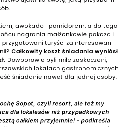
sób.
ykiem, awokado i pomidorem, a do tego
 końcu nagrania małżonkowie pokazali
 przygotowani turyści zainteresowani
nii?
Całkowity koszt śniadania wyniósł
zł.
Dowborowie byli mile zaskoczeni,
arszawskich lokalach gastronomicznych
eść śniadanie nawet dla jednej osoby.
rochę Sopot, czyli resort, ale też my
jsca dla lokalesów niż przypadkowych
resztą całkiem przyjemnie! - podkreśla