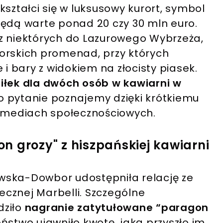
kształci się w luksusowy kurort, symbol
będą warte ponad 20 czy 30 mln euro.
z niektórych do Lazurowego Wybrzeża,
orskich promenad, przy których
 i bary z widokiem na złocisty piasek.
iłek dla dwóch osób w kawiarni w
 pytanie poznajemy dzięki krótkiemu
w mediach społecznościowych.
n grozy" z hiszpańskiej kawiarni
wska-Dowbor udostępniła relację ze
cznej Marbelli. Szczególne
dziło
nagranie zatytułowane “paragon
stwo ujawniło kwotę, jaką przyszło im