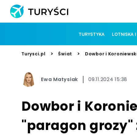
TURYSTYKA
LOTNISKA I
>
>
Turysci.pl
Świat
Dowbor i Koroniewska
Ewa Matysiak
09.11.2024 15:38
Dowbor i Koroni
"paragon grozy" z