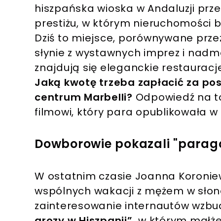
hiszpańska wioska w Andaluzji prze
prestiżu, w którym nieruchomości 
Dziś to miejsce, porównywane prze
słynie z wystawnych imprez i nadm
znajdują się eleganckie restauracje
Jaką kwotę trzeba zapłacić za pos
centrum Marbelli?
Odpowiedź na to
filmowi, który para opublikowała 
Dowborowie pokazali "parago
W ostatnim czasie Joanna Koronie
wspólnych wakacji z mężem w słone
zainteresowanie internautów wzbu
grozy w Hiszpanii”,
w którym małżeń