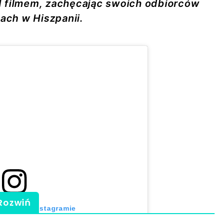
d filmem, zachęcając swoich odbiorców
nach w Hiszpanii.
Rozwiń
 post na Instagramie