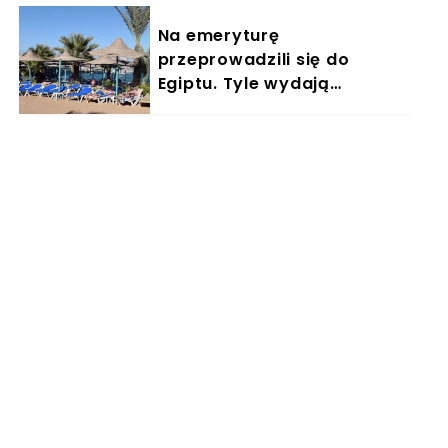
Na emeryturę
przeprowadzili się do
Egiptu. Tyle wydają
miesięcznie. "Jemy
głównie w restauracjach"