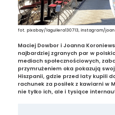
fot. pixabay/laguilera130713, instagram/jo
Maciej Dowbor i Joanna Koroniew
najbardziej zgranych par w polski
mediach społecznościowych, zaba
przymrużeniem oka pokazują swoją
Hiszpanii, gdzie przed laty kupil
rachunek za posiłek z kawiarni w 
nie tylko ich, ale i tysiące interna