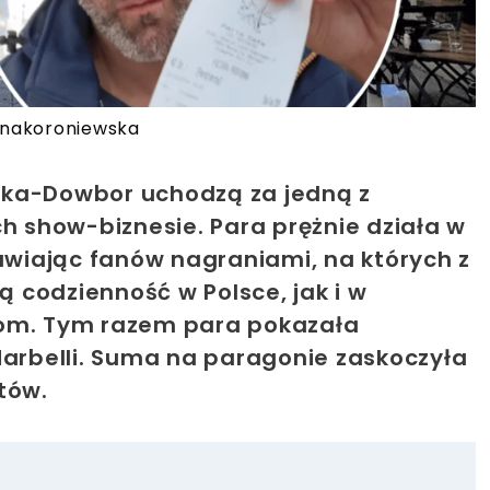
annakoroniewska
ska-Dowbor uchodzą za jedną z
ch show-biznesie. Para prężnie działa w
wiając fanów nagraniami, na których z
 codzienność w Polsce, jak i w
i dom. Tym razem para pokazała
Marbelli. Suma na paragonie zaskoczyła
utów.