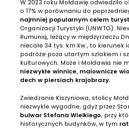
W 2023 roku Mołdawię odwiedziło ok
o 17% w porównaniu do poprzednie
najmniej popularnym celem turys
Organizacji Turystyki (UNWTO). Niewi
Rumunią, leżący w międzyrzeczu Dni
niecałe 34 tys. km kw., to kierunek 
podróże poza utartym szlakiem i s
kulturowych. Może i Mołdawia nie 
niezwykłe winnice, malownicze wios
dech w piersiach krajobrazy.
Zwiedzanie Kiszyniowa, stolicy Mołda
niezwykle wygodne, gdyż przez Sta
bulwar Stefana Wielkiego
, przy k
historycznych budynków, w tym
rat