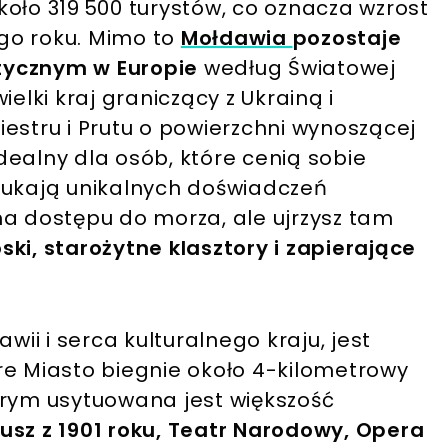
oło 319 500 turystów, co oznacza wzrost
go roku. Mimo to
Mołdawia
pozostaje
tycznym w Europie
według Światowej
elki kraj graniczący z Ukrainą i
estru i Prutu o powierzchni wynoszącej
idealny dla osób, które cenią sobie
zukają unikalnych doświadczeń
ma dostępu do morza, ale ujrzysz tam
ki, starożytne klasztory i zapierające
wii i serca kulturalnego kraju, jest
re Miasto biegnie około 4-kilometrowy
tórym usytuowana jest większość
usz z 1901 roku, Teatr Narodowy, Opera