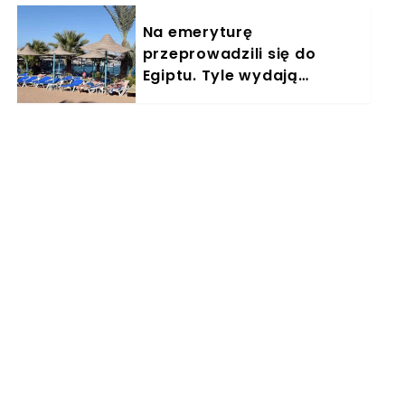
Na emeryturę
przeprowadzili się do
Egiptu. Tyle wydają
miesięcznie. "Jemy
głównie w restauracjach"