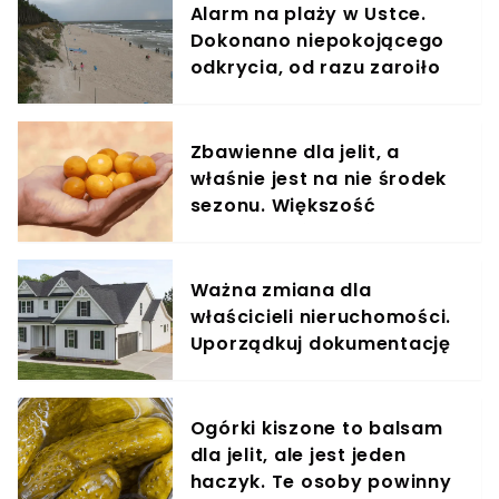
Alarm na plaży w Ustce.
Dokonano niepokojącego
odkrycia, od razu zaroiło
się od służb
Zbawienne dla jelit, a
właśnie jest na nie środek
sezonu. Większość
powinna jeść garściami
Ważna zmiana dla
właścicieli nieruchomości.
Uporządkuj dokumentację
do tego terminu
Ogórki kiszone to balsam
dla jelit, ale jest jeden
haczyk. Te osoby powinny