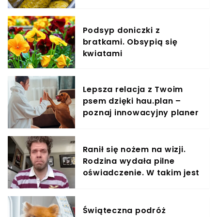
omijać je szerokim łukiem
Podsyp doniczki z
bratkami. Obsypią się
kwiatami
Lepsza relacja z Twoim
psem dzięki hau.plan –
poznaj innowacyjny planer
treningowy
Ranił się nożem na wizji.
Rodzina wydała pilne
oświadczenie. W takim jest
stanie
Świąteczna podróż