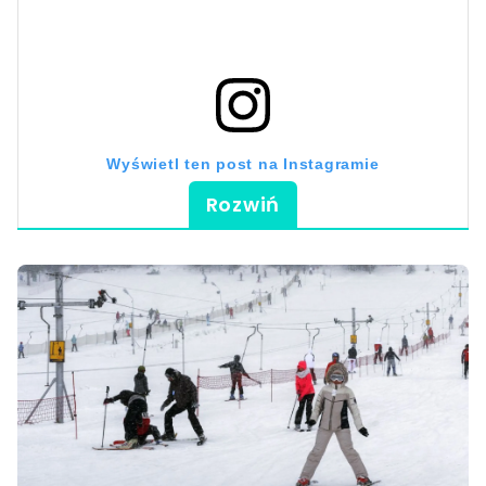
Wyświetl ten post na Instagramie
Rozwiń
Post udostępniony przez Špindlerův Mlýn (@mestospindleruvmlyn)