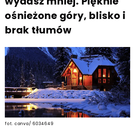
wydasz mniej. Pięknie
ośnieżone góry, blisko i
brak tłumów
fot. canva/ 6034649