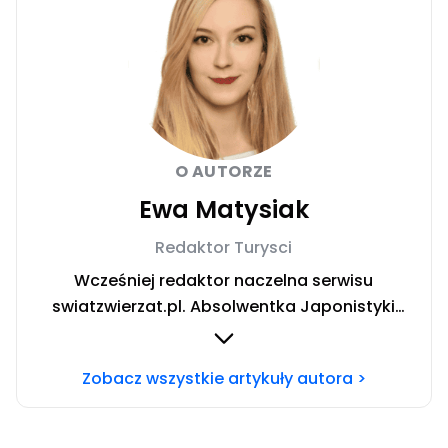
O AUTORZE
Ewa Matysiak
Redaktor Turysci
Wcześniej redaktor naczelna serwisu
swiatzwierzat.pl. Absolwentka Japonistyki
Uniwersytetu Warszawskiego. W trakcie
rocznego wyjazdu stypendialnego prowadziła
Zobacz wszystkie artykuły autora >
badania nad relacją człowiek-pies oraz roli
domowych pupili w japońskiej kulturze. W życiu
prywatnym niestrudzona podróżniczka