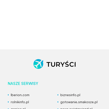
NASZE SERWISY
Iberion.com
biznesinfo.pl
rolnikinfo.pl
gotowanie.smakosze.pl
goniec.pl
news.swiatgwiazd.pl