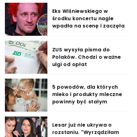
Eks Wiśniewskiego w
środku koncertu nagle
wpadła na scenę i zaczęła
krzyczeć. Publika zamarła
ZUS wysyła pisma do
Polaków. Chodzi o ważne
ulgi od opłat
5 powodów, dla których
mleko i produkty mleczne
powinny być stałym
elementem diety roczniaka
Lesar już nie ukrywa o
rozstaniu. "Wyrządziłam