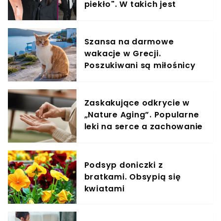
piekło". W takich jest
relacjach z byłym partnere
Szansa na darmowe
wakacje w Grecji.
Poszukiwani są miłośnicy
kotów
Zaskakujące odkrycie w
„Nature Aging”. Popularne
leki na serce a zachowanie
komórek rakowych
Podsyp doniczki z
bratkami. Obsypią się
kwiatami