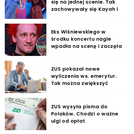
się na jednej scenie. Tak
zachowywały się Kayah i
Viki Gabor
Eks Wiśniewskiego w
środku koncertu nagle
wpadła na scenę i zaczęła
krzyczeć. Publika zamarła
ZUS pokazał nowe
wyliczenia ws. emerytur.
Tak można zwiększyć
świadczenie o 80%
ZUS wysyła pisma do
Polaków. Chodzi o ważne
ulgi od opłat