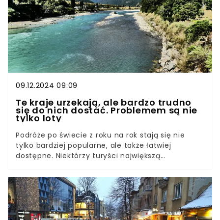
09.12.2024 09:09
Te kraje urzekają, ale bardzo trudno
się do nich dostać. Problemem są nie
tylko loty
Podróże po świecie z roku na rok stają się nie
tylko bardziej popularne, ale także łatwiej
dostępne. Niektórzy turyści największą
satysfakcję czerpią z odwiedzania odległych
zakątków świata. Do niektórych jednak bardzo
trudno się dostać, a powodem nie są tylko
problemy z dotarciem na miejsce.