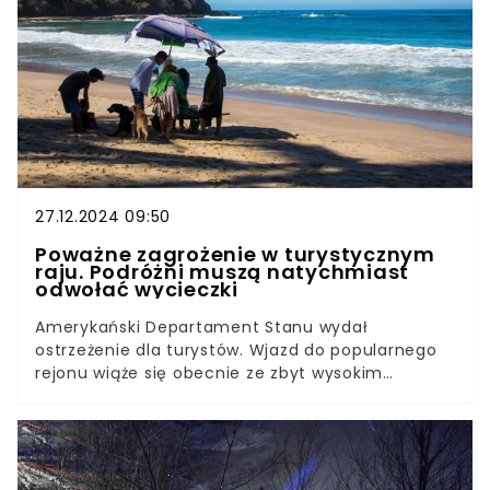
bardzo im smakują, że pakują je do pełna w siatki.
27.12.2024 09:50
Poważne zagrożenie w turystycznym
raju. Podróżni muszą natychmiast
odwołać wycieczki
Amerykański Departament Stanu wydał
ostrzeżenie dla turystów. Wjazd do popularnego
rejonu wiąże się obecnie ze zbyt wysokim
ryzykiem. Rośnie liczba porwań i morderstw.
Lepiej nie planować w najbliższym czasie podróży.
Statystyki są zatrważające.