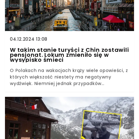
04.12.2024 13:08
W takim stanie turyści z Chin zostawili
pensjonat. Lokum zmieniło się w
wysypisko śmieci
O Polakach na wakacjach krąży wiele opowieści, z
których większość niestety ma negatywny
wydźwięk. Niemniej jednak przypadków
nieodpowiedzialnego i niewłaściwego zachowania
turystów z innych krajów również nie brakuje. Tym
razem mediami społecznościowymi wstrząsnęła
historia turystów z Chin, którzy uczynili istne
śmietnisko z pensjonatu. Właściciel obiektu był
zmuszony do czasowego zawieszenia
działalności.