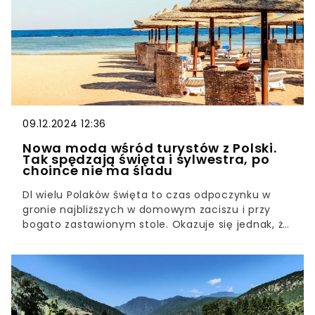
Wszystko przez… “prezenty świąteczne".
09.12.2024 12:36
Nowa moda wśród turystów z Polski.
Tak spędzają święta i sylwestra, po
choince nie ma śladu
Dl wielu Polaków święta to czas odpoczynku w
gronie najbliższych w domowym zaciszu i przy
bogato zastawionym stole. Okazuje się jednak, że
coraz większa część naszych rodaków preferuje
inną formę spędzania Bożego Narodzenia. Dla
niektórych to nie do pomyślenia.