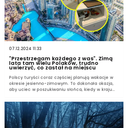
07.12.2024 11:33
"Przestrzegam każdego z was". Zimą
lata tam wielu Polaków, trudno
uwierzyć, co zastał na miejscu
Polscy turyści coraz częściej planują wakacje w
okresie jesienno-zimowym. To dokonała okazja,
aby uciec w poszukiwaniu słońca, kiedy w kraju
dni są krótkie, a temperatury spadają poniżej
zera. Mężczyzna, który wybrał się na urlop marzeń
z biurem podróży TUI, pokazał, co zastał w hotelu.
Zdecydowanie nie tak wyobrażał sobie pobyt w
mieście kojarzonym z luksusem.