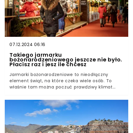
07.12.2024 06:16
Takiego jarmarku
bożonarodzeniowego jeszcze nie było.
Płacisz raz i jesz ile chcesz
Jarmarki bożonarodzeniowe to nieodłączny
element świąt, na które czeka wiele osób. To
właśnie tam można poczuć prawdziwy klimat
Bożego Narodzenia, a przy tym spróbować
charakterystycznych dań i napojów. Nie wszyscy
wiedzą, że istnieje miejsce, w którym wystarczy
raz zapłacić, by móc cieszyć się nimi do woli!