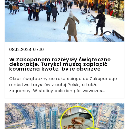
08.12.2024 07:10
W Zakopanem rozbłysły świąteczne
dekoracje. Turyści muszą zapłacić
kosmiczną kwotę, by je obejrzeć
Okres świąteczny co roku ściąga do Zakopanego
mnóstwo turystów z całej Polski, a także
zagranicy. W stolicy polskich gór wówczas
zachwyca nie tylko atmosfera, ale także ozdoby
bożonarodzeniowe, które można spotkać niemal
na każdym rogu. Okazuje się, że w tym roku, by
podziwiać niektóre z nich, turyści będą musieli
zapłacić. Co więcej, kwota wcale nie jest mała.