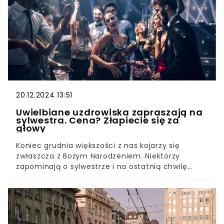
sztuczki.
20.12.2024 13:51
Uwielbiane uzdrowiska zapraszają na
sylwestra. Cena? Złapiecie się za
głowy
Koniec grudnia większości z nas kojarzy się
zwłaszcza z Bożym Narodzeniem. Niektórzy
zapominają o sylwestrze i na ostatnią chwilę
szukają imprezy, podczas której mogliby powitać
Nowy Rok. Popularne uzdrowiska przygotowały na
tę okazję specjalną ofertę. Znamy ceny.