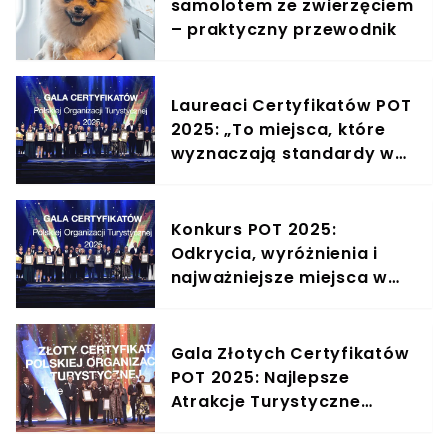
samolotem ze zwierzęciem
– praktyczny przewodnik
Laureaci Certyfikatów POT
2025: „To miejsca, które
wyznaczają standardy w
polskiej turystyce”.
Rozmowa z Jackiem
Janowskim, dyrektorem
Konkurs POT 2025:
Departamentu Wsparcia
Odkrycia, wyróżnienia i
Rozwoju Turystyki POT
najważniejsze miejsca w
polskiej turystyce
Gala Złotych Certyfikatów
POT 2025: Najlepsze
Atrakcje Turystyczne
Polski