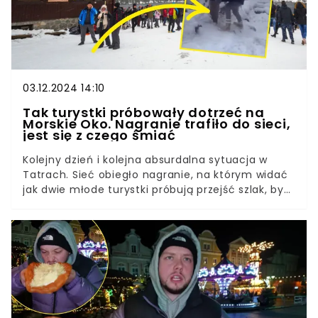
03.12.2024 14:10
Tak turystki próbowały dotrzeć na
Morskie Oko. Nagranie trafiło do sieci,
jest się z czego śmiać
Kolejny dzień i kolejna absurdalna sytuacja w
Tatrach. Sieć obiegło nagranie, na którym widać
jak dwie młode turystki próbują przejść szlak, by
dotrzeć na Morskie Oko. I choć trasa już sama w
sobie wyglądała na dość trudną, to te
postanowiły ubrać nietypowe obuwie. Reakcja
niektórych internautów jest co najmniej
zaskakująca.