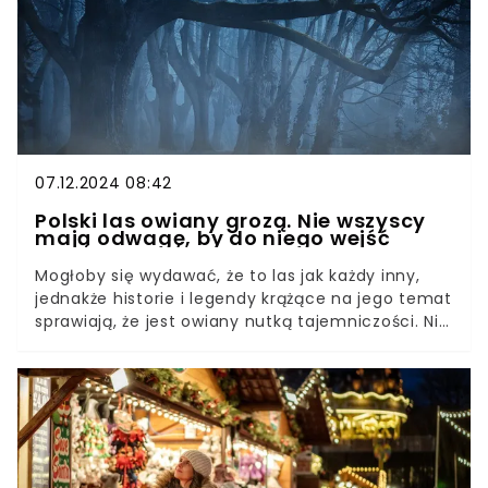
07.12.2024 08:42
Polski las owiany grozą. Nie wszyscy
mają odwagę, by do niego wejść
Mogłoby się wydawać, że to las jak każdy inny,
jednakże historie i legendy krążące na jego temat
sprawiają, że jest owiany nutką tajemniczości. Nie
wszyscy mają na tyle odwagi, by do niego wejść.
Co więcej, samo dotarcie na miejsce sprawia
wiele problemów.