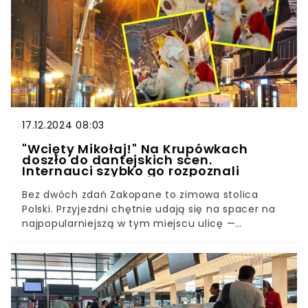
lawinę i spadło około 400 metrów.
17.12.2024 08:03
"Wcięty Mikołaj!" Na Krupówkach
doszło do dantejskich scen.
Internauci szybko go rozpoznali
Bez dwóch zdań Zakopane to zimowa stolica
Polski. Przyjezdni chętnie udają się na spacer na
najpopularniejszą w tym miejscu ulicę —
Krupówki. Choć nie brakuje tam atrakcji zarówno
dla najmłodszych, jak i dorosłych, okazuje się, że
można się też negatywnie zaskoczyć. W sieci
wybuchła afera.