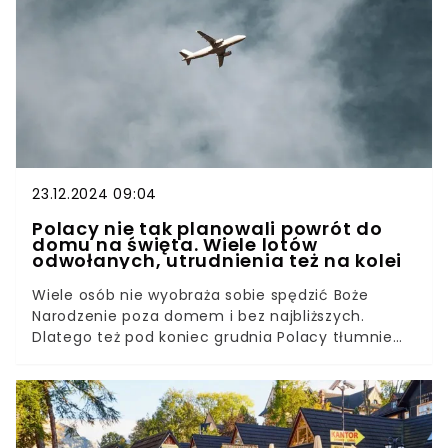
Czy wśród nich byli Polacy?
23.12.2024 09:04
Polacy nie tak planowali powrót do
domu na święta. Wiele lotów
odwołanych, utrudnienia też na kolei
Wiele osób nie wyobraża sobie spędzić Boże
Narodzenie poza domem i bez najbliższych.
Dlatego też pod koniec grudnia Polacy tłumnie
ruszają w rodzinne strony, wszelkimi środkami
komunikacyjnymi. Niestety w tym roku ich plany
pokrzyżowały czynniki od nich niezależne.