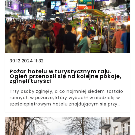
30.12.2024 11:32
Pożar hotelu w turystycznym raju.
Ogień przenosił się na kolejne pokoje,
zginęli turyści
Trzy osoby zginęły, a co najmniej siedem zostało
rannych w pożarze, który wybuchł w niedzielę w
sześciopiętrowym hotelu znajdującym się przy
znanej wśród turystów ulicy Khao San Road.
Przerażeni goście uciekali przed płomieniami na
dach budynku. Służby badają przyczynę tragedii.
Jest już pewne, że ofiary to zagraniczni turyści.