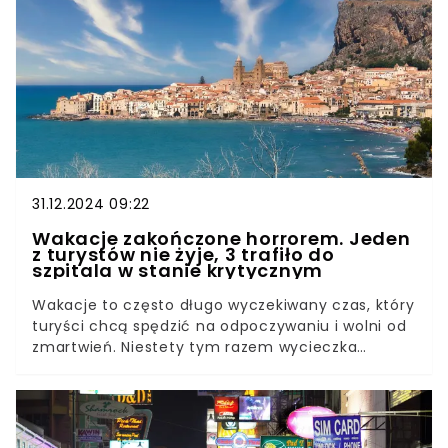
podróżniczym marzeniem.
31.12.2024 09:22
Wakacje zakończone horrorem. Jeden
z turystów nie żyje, 3 trafiło do
szpitala w stanie krytycznym
Wakacje to często długo wyczekiwany czas, który
turyści chcą spędzić na odpoczywaniu i wolni od
zmartwień. Niestety tym razem wycieczka
zakończyła się tragedią. Nie żyje 26-latek, a jego
trzech towarzyszy trafiło do szpitala w ciężkim
stanie. Sprawą zajęły się odpowiednie służby.
Muszą ustalić, co się wydarzyło.