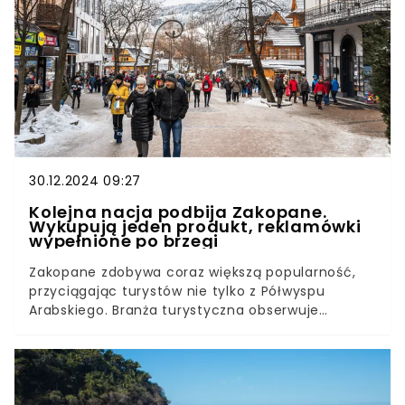
30.12.2024 09:27
Kolejna nacja podbija Zakopane.
Wykupują jeden produkt, reklamówki
wypełnione po brzegi
Zakopane zdobywa coraz większą popularność,
przyciągając turystów nie tylko z Półwyspu
Arabskiego. Branża turystyczna obserwuje
zupełnie nowy, zaskakujący trend. Tym razem
największe zainteresowanie wzbudzają przybysze
z innych regionów, którzy skoncentrowali swoją
uwagę na jednym z tradycyjnych produktów. Tak