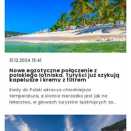
31.12.2024 13:41
Nowe egzotyczne połączenie z
polskiego lotniska. Turyści już szykują
kapelusze i kremy z filtrem
Kiedy do Polski wkracza chłodniejsza
temperatura, a słońca nierzadko jest jak na
lekarstwo, w głowach turystów tęskniących za
wygrzewaniem się na plaży od razu rodzi się
pomysł na wycieczkę w egzotyczne miejsce.
Okazuje się, że z polskiego lotniska startuje nowe
połączenie do kraju, który dla wielu jest