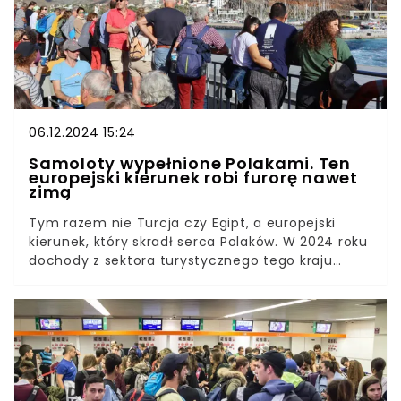
06.12.2024 15:24
Samoloty wypełnione Polakami. Ten
europejski kierunek robi furorę nawet
zimą
Tym razem nie Turcja czy Egipt, a europejski
kierunek, który skradł serca Polaków. W 2024 roku
dochody z sektora turystycznego tego kraju
mogą przekroczyć rekordowe 200 mld euro. - To
kierunek całoroczny - mówi Marzena German z
Wakacje.pl, cytowana przez WP Turystykę.