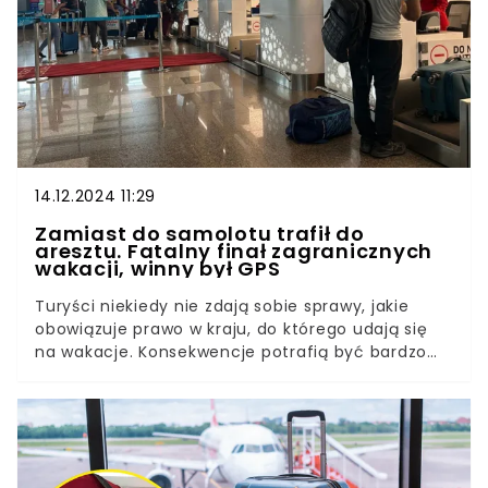
14.12.2024 11:29
Zamiast do samolotu trafił do
aresztu. Fatalny finał zagranicznych
wakacji, winny był GPS
Turyści niekiedy nie zdają sobie sprawy, jakie
obowiązuje prawo w kraju, do którego udają się
na wakacje. Konsekwencje potrafią być bardzo
srogie, o czym przekonał się turysta z Czech.
Odwiedził popularny region w Azji Południowej,
jednak już na lotnisku czekały go problemy. Miał
bowiem ze sobą urządzenie GPS. To, co go
spotkało, jest przestrogą dla wszystkich