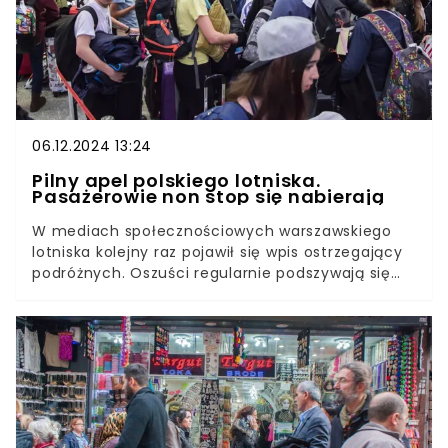
06.12.2024 13:24
Pilny apel polskiego lotniska.
Pasażerowie non stop się nabierają
W mediach społecznościowych warszawskiego
lotniska kolejny raz pojawił się wpis ostrzegający
podróżnych. Oszuści regularnie podszywają się
pod port lotniczy, o czym turyści całkiem nie
zdają sobie sprawy. Co dokładnie powinno
wzbudzić nasze podejrzenia? Już wyjaśniamy.