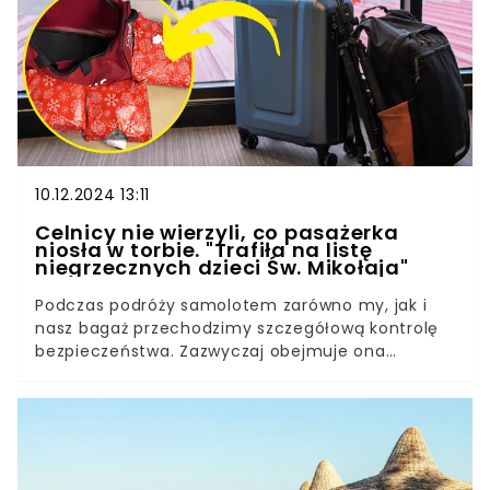
podróżnych.
10.12.2024 13:11
Celnicy nie wierzyli, co pasażerka
niosła w torbie. "Trafiła na listę
niegrzecznych dzieci Św. Mikołaja"
Podczas podróży samolotem zarówno my, jak i
nasz bagaż przechodzimy szczegółową kontrolę
bezpieczeństwa. Zazwyczaj obejmuje ona
prześwietlenie bagażu podręcznego oraz
przejście przez bramkę wykrywającą metale.
Zdarza się jednak, że zawartość bagażu wzbudzi
podejrzenia służb ochrony lotniska lub Straży
Granicznej. Niedawno jedna z pasażerek została
aresztowana właśnie podczas takiej kontroli.