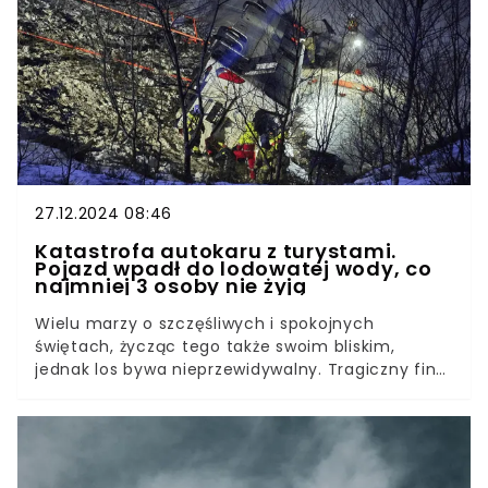
27.12.2024 08:46
Katastrofa autokaru z turystami.
Pojazd wpadł do lodowatej wody, co
najmniej 3 osoby nie żyją
Wielu marzy o szczęśliwych i spokojnych
świętach, życząc tego także swoim bliskim,
jednak los bywa nieprzewidywalny. Tragiczny finał
miała podróż turystów podróżujących autokarem
w drugi dzień Bożego Narodzenia. Pojazd wypadł z
drogi i wpadł do zbiornika wodnego. Norweskie
media donoszą, że na miejscu zginęły co
najmniej trzy osoby. Są też doniesienia o rannych.