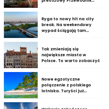
prestiżowy Przewodnik
Michelin
Ryga to nowy hit na city
break. Na weekendowy
wypad ściągają tam
turyści nie tylko z Polski
Tak zmieniają się
największe miasta w
Polsce. To warto zobaczyć
Nowe egzotyczne
połączenie z polskiego
lotniska. Turyści już
szykują kapelusze i kremy
z filtrem