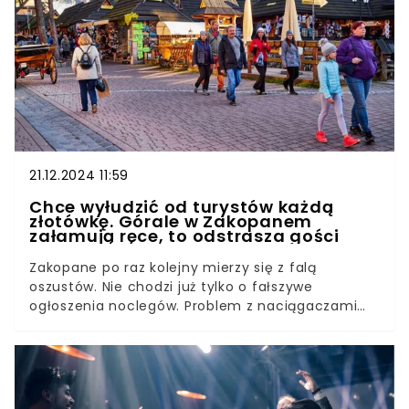
21.12.2024 11:59
Chce wyłudzić od turystów każdą
złotówkę. Górale w Zakopanem
załamują ręce, to odstrasza gości
Zakopane po raz kolejny mierzy się z falą
oszustów. Nie chodzi już tylko o fałszywe
ogłoszenia noclegów. Problem z naciągaczami
jest o wiele większy. Turyści nie mogą cieszyć się
spokojnymi spacerami na Krupówkach, bo to, a
raczej kto na nich tam czeka, sprawia, że
pieniądze gości wprost znikają z ich portfeli.
Niestety niektórzy dają się nabrać na podstępne