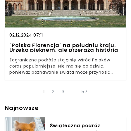
02.12.2024 07:11
"Polska Florencja" na południu kraju.
Urzeka pięknem, ale przeraża historią
Zagraniczne podróże stają się wśród Polaków
coraz popularniejsze. Nie ma się co dziwić,
ponieważ poznawanie świata może przynosić
naprawdę dużo satysfakcji. Warto jednak
pamiętać, że w Polsce kryje się wiele perełek,
które można odwiedzić. Jedna z nich jest
1
2
3
…
57
zlokalizowana na Dolnym Śląsku.
Najnowsze
Świąteczna podróż