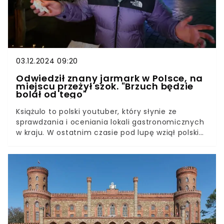
03.12.2024 09:20
Odwiedził znany jarmark w Polsce, na
miejscu przeżył szok. "Brzuch będzie
bolał od tego"
Książulo to polski youtuber, który słynie ze
sprawdzania i oceniania lokali gastronomicznych
w kraju. W ostatnim czasie pod lupę wziął polskie
jarmarki bożonarodzeniowe. To, co zastał na
jednym z nich mocno go zszokowało. - Po
zeszłorocznym festiwalu dziadostwa, skamu,
drożyzny i kiepścizny nie wiem czego się
spodziewać - powiedział na samym wstępie
nagrania. Szybko po tych słowach puściły mu
nerwy, gdy spróbował lokalnych przysmaków.