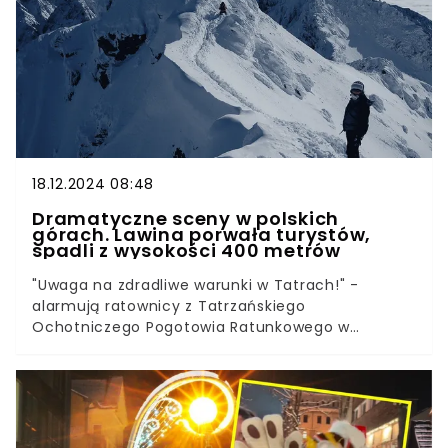
18.12.2024 08:48
Dramatyczne sceny w polskich
górach. Lawina porwała turystów,
spadli z wysokości 400 metrów
"Uwaga na zdradliwe warunki w Tatrach!" -
alarmują ratownicy z Tatrzańskiego
Ochotniczego Pogotowia Ratunkowego w
mediach społecznościowych. Samoczynnie
schodzące lawiny w różnych częściach gór nie
tylko komplikują wędrówki, ale stanowią poważne
zagrożenie dla życia. Podczas próby wejścia na
Rysy dwóch turystów zostało porwanych przez