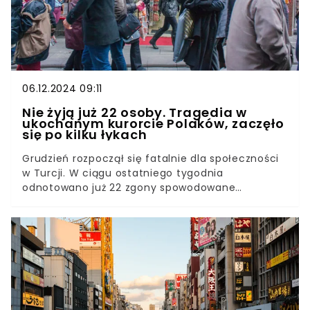
06.12.2024 09:11
Nie żyją już 22 osoby. Tragedia w
ukochanym kurorcie Polaków, zaczęło
się po kilku łykach
Grudzień rozpoczął się fatalnie dla społeczności
w Turcji. W ciągu ostatniego tygodnia
odnotowano już 22 zgony spowodowane
zatruciem - informuje portal Hurriyet Daily News.
Na razie policja zatrzymała 19 podejrzanych.
Turyści narażeni są szczególnie w okresie
sylwestrowym.