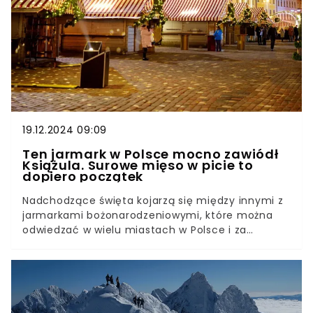
19.12.2024 09:09
Ten jarmark w Polsce mocno zawiódł
Książula. Surowe mięso w picie to
dopiero początek
Nadchodzące święta kojarzą się między innymi z
jarmarkami bożonarodzeniowymi, które można
odwiedzać w wielu miastach w Polsce i za
granicą. Książulo — youtubowy tester kulinarny
udał się na jeden z nich na północy kraju.
Niestety, mocno się rozczarował. Teraz ostrzega
innych.