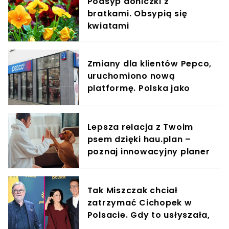
Podsyp doniczki z
bratkami. Obsypią się
kwiatami
Zmiany dla klientów Pepco,
uruchomiono nową
platformę. Polska jako
pierwsza w Europie
Lepsza relacja z Twoim
psem dzięki hau.plan –
poznaj innowacyjny planer
treningowy
Tak Miszczak chciał
zatrzymać Cichopek w
Polsacie. Gdy to usłyszała,
odmówiła