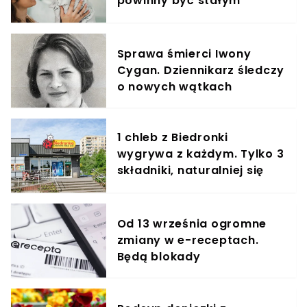
powinny być stałym
elementem diety roczniaka
Sprawa śmierci Iwony
Cygan. Dziennikarz śledczy
o nowych wątkach
1 chleb z Biedronki
wygrywa z każdym. Tylko 3
składniki, naturalniej się
nie da
Od 13 września ogromne
zmiany w e-receptach.
Będą blokady