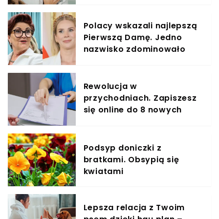
elementem diety roczniaka
Polacy wskazali najlepszą
Pierwszą Damę. Jedno
nazwisko zdominowało
ranking
Rewolucja w
przychodniach. Zapiszesz
się online do 8 nowych
specjalistów
Podsyp doniczki z
bratkami. Obsypią się
kwiatami
Lepsza relacja z Twoim