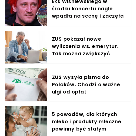
Eks Wiśniewskiego w
środku koncertu nagle
wpadła na scenę i zaczęła
krzyczeć. Publika zamarła
ZUS pokazał nowe
wyliczenia ws. emerytur.
Tak można zwiększyć
świadczenie o 80%
ZUS wysyła pisma do
Polaków. Chodzi o ważne
ulgi od opłat
5 powodów, dla których
mleko i produkty mleczne
powinny być stałym