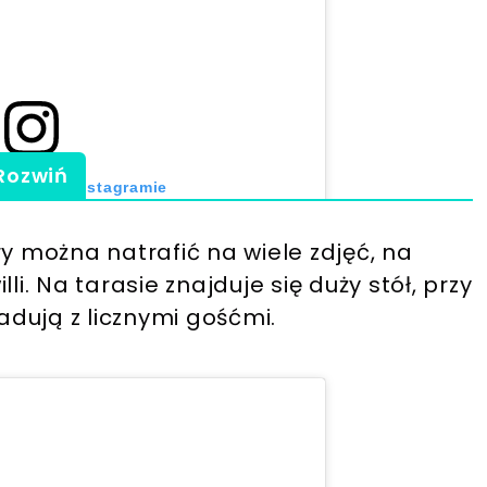
Rozwiń
 post na Instagramie
 można natrafić na wiele zdjęć, na
li. Na tarasie znajduje się duży stół, przy
dują z licznymi gośćmi.
ez Robert Lewandowski (@_rl9)