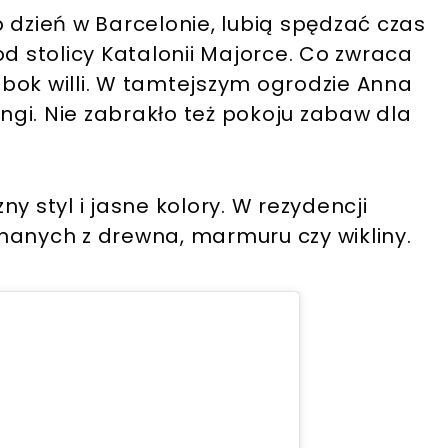
 dzień w Barcelonie, lubią spędzać czas
od stolicy Katalonii Majorce. Co zwraca
bok willi. W tamtejszym ogrodzie Anna
gi. Nie zabrakło też pokoju zabaw dla
 𝗟𝗲𝘄𝗮𝗻𝗱𝗼𝘄𝘀𝗸𝗮 (@annalewandowska)
y styl i jasne kolory. W rezydencji
nanych z drewna, marmuru czy wikliny.