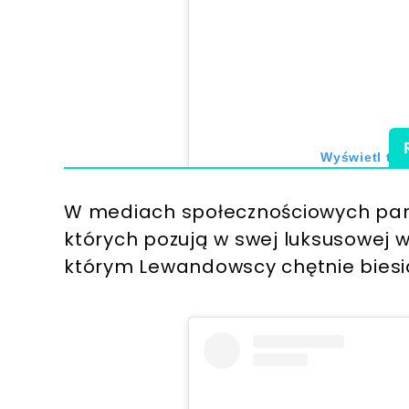
Wyświetl ten
W mediach społecznościowych pary
których pozują w swej luksusowej wil
którym Lewandowscy chętnie biesia
Post udostępniony prz