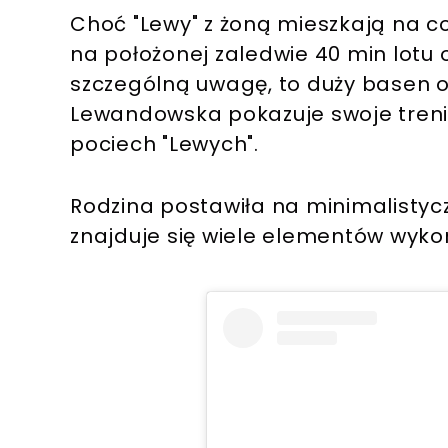
Choć "Lewy" z żoną mieszkają na co
na położonej zaledwie 40 min lotu 
szczególną uwagę, to duży basen o
Lewandowska pokazuje swoje trenin
pociech "Lewych".
Post udostępniony przez 𝗔𝗻𝗻𝗮
Rodzina postawiła na minimalistyczn
znajduje się wiele elementów wyko