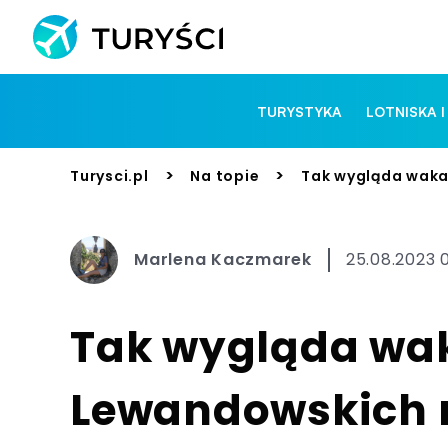
TURYSTYKA
LOTNISKA I
>
>
Turysci.pl
Na topie
Tak wygląda wakac
Marlena Kaczmarek
25.08.2023 0
Tak wygląda wak
Lewandowskich 