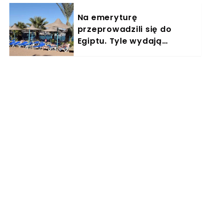
Na emeryturę
przeprowadzili się do
Egiptu. Tyle wydają
miesięcznie. "Jemy
głównie w restauracjach"