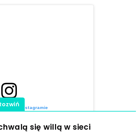
Rozwiń
 post na Instagramie
walą się willą w sieci