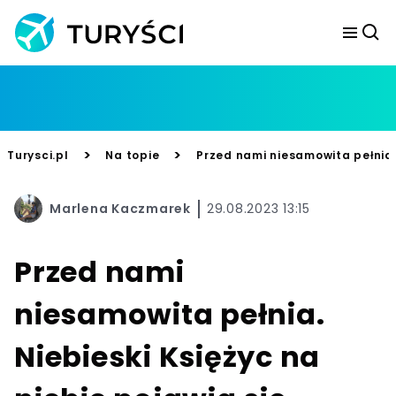
>
>
Turysci.pl
Na topie
Przed nami niesamowita pełnia. 
Marlena Kaczmarek
29.08.2023 13:15
Przed nami
niesamowita pełnia.
Niebieski Księżyc na