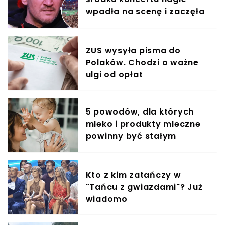
wpadła na scenę i zaczęła
krzyczeć. Publika zamarła
ZUS wysyła pisma do
Polaków. Chodzi o ważne
ulgi od opłat
5 powodów, dla których
mleko i produkty mleczne
powinny być stałym
elementem diety roczniaka
Kto z kim zatańczy w
"Tańcu z gwiazdami"? Już
wiadomo