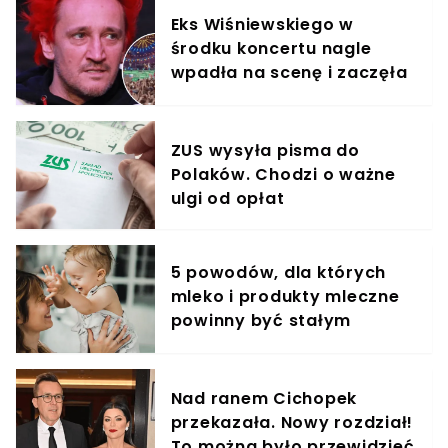
Eks Wiśniewskiego w
środku koncertu nagle
wpadła na scenę i zaczęła
krzyczeć. Publika zamarła
ZUS wysyła pisma do
Polaków. Chodzi o ważne
ulgi od opłat
5 powodów, dla których
mleko i produkty mleczne
powinny być stałym
elementem diety roczniaka
Nad ranem Cichopek
przekazała. Nowy rozdział!
To można było przewidzieć