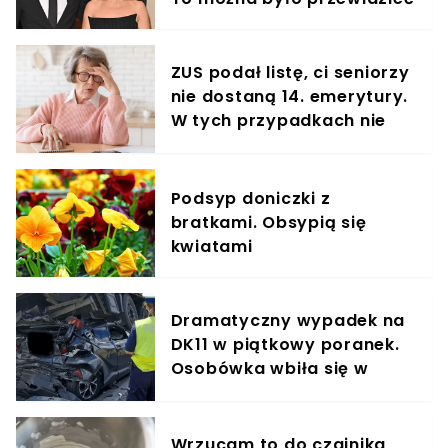
ZUS podał listę, ci seniorzy
nie dostaną 14. emerytury.
W tych przypadkach nie
ma co liczyć na przelew
Podsyp doniczki z
bratkami. Obsypią się
kwiatami
Dramatyczny wypadek na
DK11 w piątkowy poranek.
Osobówka wbiła się w
ciężarówkę
Wrzucam to do czajnika