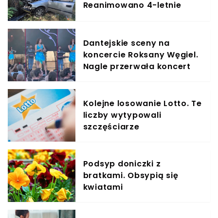
Reanimowano 4-letnie
dziecko, lądował
śmigłowiec LPR
Dantejskie sceny na
koncercie Roksany Węgiel.
Nagle przerwała koncert
Kolejne losowanie Lotto. Te
liczby wytypowali
szczęściarze
Podsyp doniczki z
bratkami. Obsypią się
kwiatami