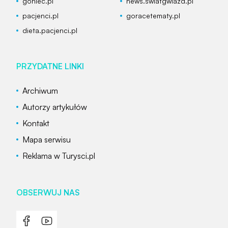
goniec.pl
news.swiatgwiazd.pl
pacjenci.pl
goracetematy.pl
dieta.pacjenci.pl
PRZYDATNE LINKI
Archiwum
Autorzy artykułów
Kontakt
Mapa serwisu
Reklama w Turysci.pl
OBSERWUJ NAS