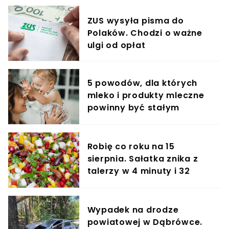
ZUS wysyła pisma do
Polaków. Chodzi o ważne
ulgi od opłat
5 powodów, dla których
mleko i produkty mleczne
powinny być stałym
elementem diety roczniaka
Robię co roku na 15
sierpnia. Sałatka znika z
talerzy w 4 minuty i 32
sekundy
Wypadek na drodze
powiatowej w Dąbrówce.