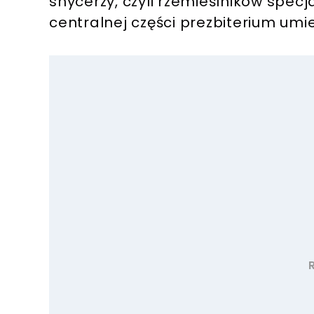
snycerzy, czyli rzemieślników specj
centralnej części prezbiterium umie