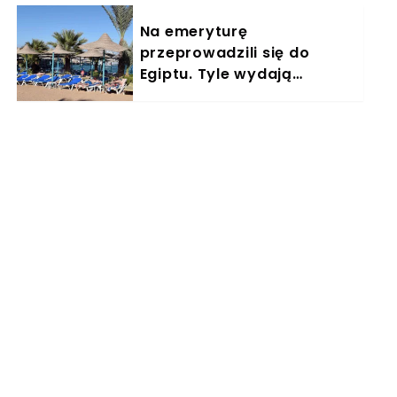
Na emeryturę
przeprowadzili się do
Egiptu. Tyle wydają
miesięcznie. "Jemy
głównie w restauracjach"