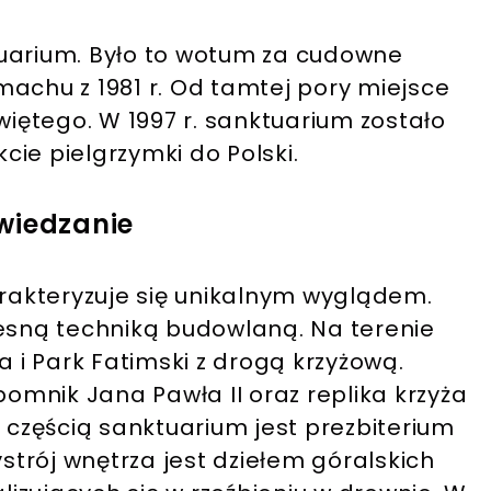
tuarium. Było to wotum za cudowne
achu z 1981 r. Od tamtej pory miejsce
więtego. W 1997 r. sanktuarium zostało
ie pielgrzymki do Polski.
wiedzanie
akteryzuje się unikalnym wyglądem.
zesną techniką budowlaną. Na terenie
a i Park Fatimski z drogą krzyżową.
pomnik Jana Pawła II oraz replika krzyża
ą częścią sanktuarium jest prezbiterium
ystrój wnętrza jest dziełem góralskich