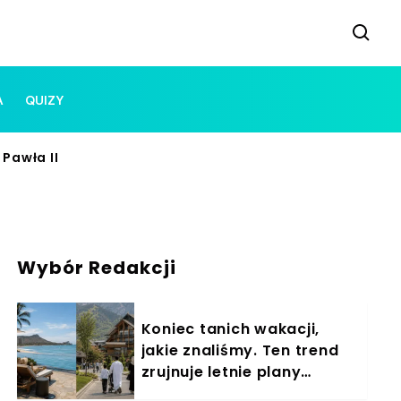
A
QUIZY
Pawła II
Wybór Redakcji
Koniec tanich wakacji,
jakie znaliśmy. Ten trend
zrujnuje letnie plany
Polaków