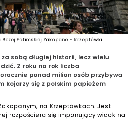
Bożej Fatimskiej Zakopane - Krzeptówki
 sobą długiej historii, lecz wielu
zić. Z roku na rok liczba
Corocznie ponad milion osób przybywa
om kojarzy się z polskim papieżem
w Zakopanym, na Krzeptówkach. Jest
tórej rozpościera się imponujący widok na