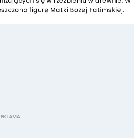
alizujących się w rzeźbieniu w drewnie. W
szczono figurę Matki Bożej Fatimskiej.