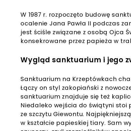
W 1987 r. rozpoczęto budowę sank
ocalenie Jana Pawła II podczas zam
jest ściśle związane z osobą Ojca Ś
konsekrowane przez papieża w trakc
Wygląd sanktuarium i jego z
Sanktuarium na Krzeptówkach char
Łączy on styl zakopiański z nowoc
sanktuarium znajduje się też kaplic
Niedaleko wejścia do świątyni stoi 
ze szczytu Giewontu. Najpiękniejsz
w kształcie papieskiej tiary. Sam w