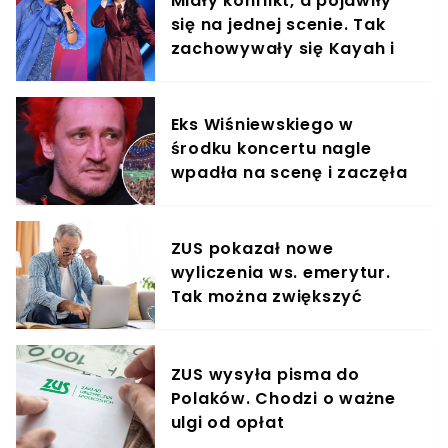
Miały konflikt, a pojawiły
się na jednej scenie. Tak
zachowywały się Kayah i
Viki Gabor
Eks Wiśniewskiego w
środku koncertu nagle
wpadła na scenę i zaczęła
krzyczeć. Publika zamarła
ZUS pokazał nowe
wyliczenia ws. emerytur.
Tak można zwiększyć
świadczenie o 80%
ZUS wysyła pisma do
Polaków. Chodzi o ważne
ulgi od opłat