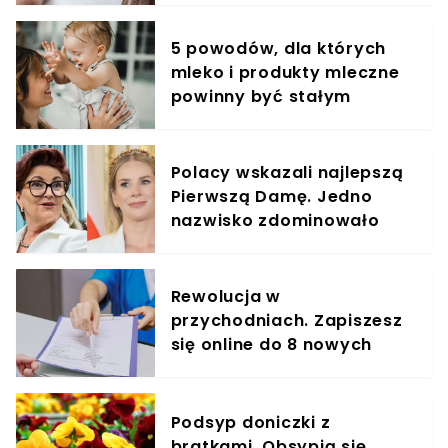
5 powodów, dla których
mleko i produkty mleczne
powinny być stałym
elementem diety roczniaka
Polacy wskazali najlepszą
Pierwszą Damę. Jedno
nazwisko zdominowało
ranking
Rewolucja w
przychodniach. Zapiszesz
się online do 8 nowych
specjalistów
Podsyp doniczki z
bratkami. Obsypią się