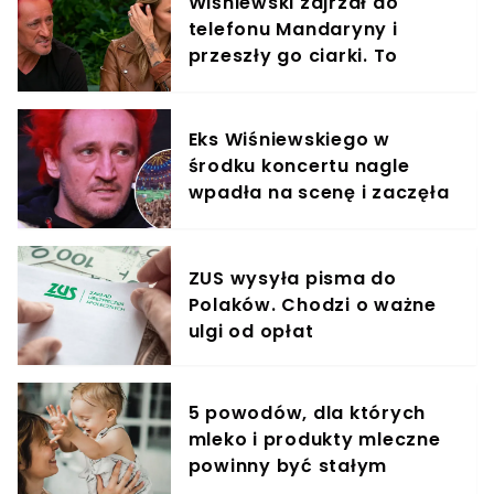
Wiśniewski zajrzał do
telefonu Mandaryny i
przeszły go ciarki. To
znalazł
Eks Wiśniewskiego w
środku koncertu nagle
wpadła na scenę i zaczęła
krzyczeć. Publika zamarła
ZUS wysyła pisma do
Polaków. Chodzi o ważne
ulgi od opłat
5 powodów, dla których
mleko i produkty mleczne
powinny być stałym
elementem diety roczniaka