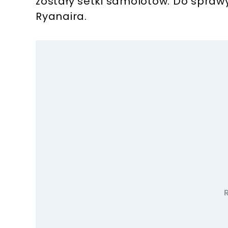
zostały setki samolotów. Do sprawy
Ryanaira.