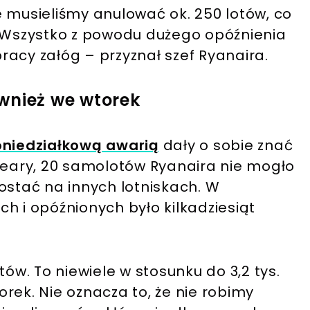
 musieliśmy anulować ok. 250 lotów, co
. Wszystko z powodu dużego opóźnienia
acy załóg – przyznał szef Ryanaira.
wnież we wtorek
oniedziałkową awarią
dały o sobie znać
'Leary, 20 samolotów Ryanaira nie mogło
ostać na innych lotniskach. W
h i opóźnionych było kilkadziesiąt
tów. To niewiele w stosunku do 3,2 tys.
rek. Nie oznacza to, że nie robimy