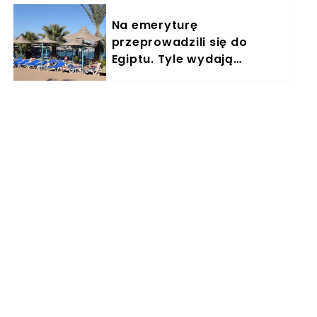
Na emeryturę
przeprowadzili się do
Egiptu. Tyle wydają
miesięcznie. "Jemy
głównie w restauracjach"