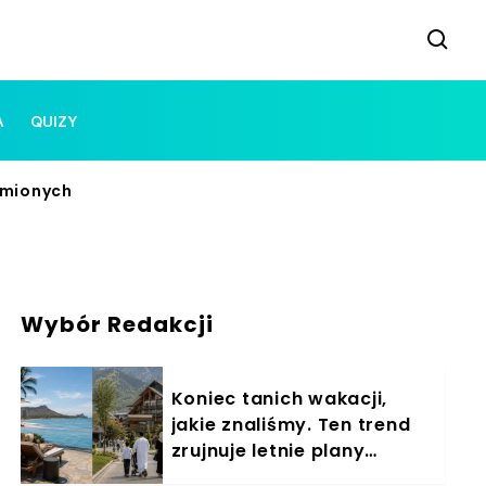
A
QUIZY
emionych
Wybór Redakcji
Koniec tanich wakacji,
jakie znaliśmy. Ten trend
zrujnuje letnie plany
Polaków