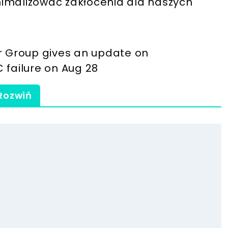
nimalizować zakłócenia dla naszych
ir Group gives an update on
 failure on Aug 28
Rozwiń