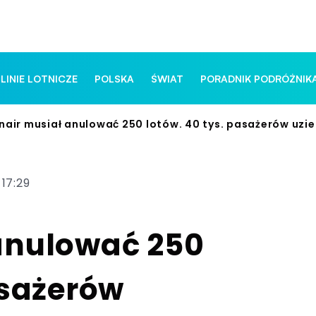
 LINIE LOTNICZE
POLSKA
ŚWIAT
PORADNIK PODRÓŻNIK
nair musiał anulować 250 lotów. 40 tys. pasażerów uzi
 17:29
anulować 250
asażerów