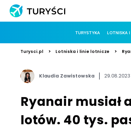
TURYSTYKA
LOTNISKA I
>
>
Turysci.pl
Lotniska i linie lotnicze
Rya
Klaudia Zawistowska
29.08.2023
Ryanair musiał 
lotów. 40 tys. p