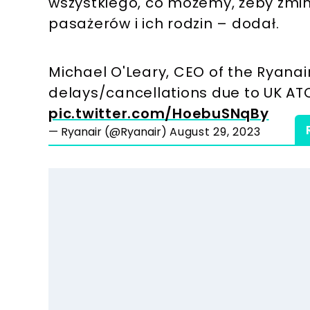
wszystkiego, co możemy, żeby zmi
pasażerów i ich rodzin – dodał.
Michael O'Leary, CEO of the Ryana
delays/cancellations due to UK ATC
pic.twitter.com/HoebuSNqBy
— Ryanair (@Ryanair)
August 29, 2023