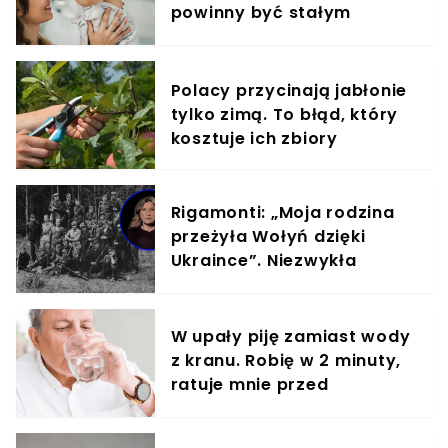
powinny być stałym
elementem diety roczniaka
Polacy przycinają jabłonie
tylko zimą. To błąd, który
kosztuje ich zbiory
Rigamonti: „Moja rodzina
przeżyła Wołyń dzięki
Ukraince”. Niezwykła
historia ocalenia
W upały piję zamiast wody
z kranu. Robię w 2 minuty,
ratuje mnie przed
odwodnieniem