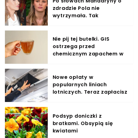
Po słowach Mandaryny o
zdradzie Pola nie
wytrzymała. Tak
odpowiedziała
Nie pij tej butelki. GIS
ostrzega przed
chemicznym zapachem w
znanym napoju
Nowe opłaty w
popularnych liniach
lotniczych. Teraz zapłacisz
za umieszczenie bagażu w
schowku
Podsyp doniczki z
bratkami. Obsypią się
kwiatami