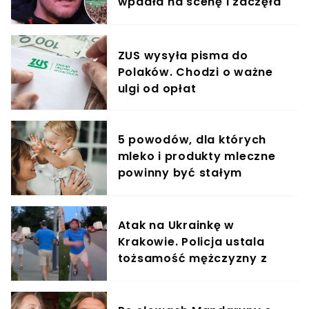
wpadła na scenę i zaczęła
krzyczeć. Publika zamarła
ZUS wysyła pisma do
Polaków. Chodzi o ważne
ulgi od opłat
5 powodów, dla których
mleko i produkty mleczne
powinny być stałym
elementem diety roczniaka
Atak na Ukrainkę w
Krakowie. Policja ustala
tożsamość mężczyzny z
nagrania