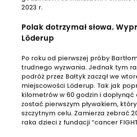
2023 r.
Polak dotrzymał słowa. Wyp
Löderup
Po roku od pierwszej próby Bartłom
trudnego wyzwania. Jednak tym raz
podróż przez Bałtyk zaczął we wtore
miejscowości Löderup. Tak jak po
kilometrów w 60 godzin i dopłynąć 
zostać pierwszym pływakiem, który
szczytnym celu. Zamierza zebrać 20
raka dzieci z fundacji “cancer FIGH