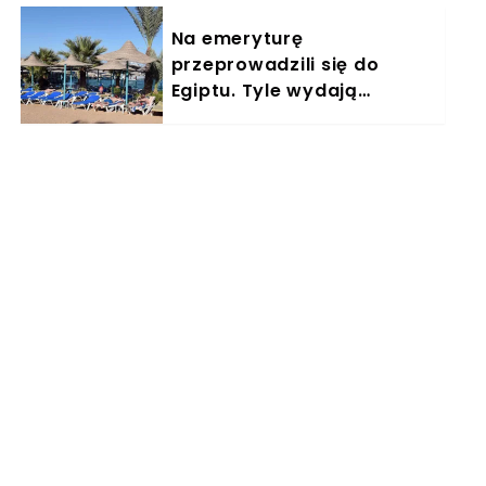
Na emeryturę
przeprowadzili się do
Egiptu. Tyle wydają
miesięcznie. "Jemy
głównie w restauracjach"