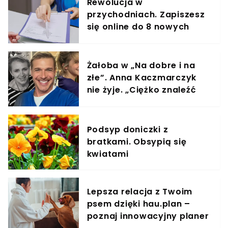
Rewolucja w
przychodniach. Zapiszesz
się online do 8 nowych
specjalistów
Żałoba w „Na dobre i na
złe”. Anna Kaczmarczyk
nie żyje. „Ciężko znaleźć
słowa”
Podsyp doniczki z
bratkami. Obsypią się
kwiatami
Lepsza relacja z Twoim
psem dzięki hau.plan –
poznaj innowacyjny planer