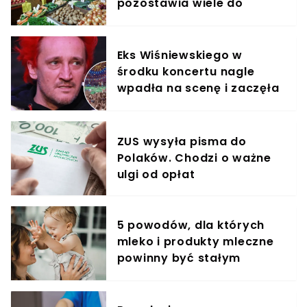
pozostawia wiele do
życzenia
Eks Wiśniewskiego w
środku koncertu nagle
wpadła na scenę i zaczęła
krzyczeć. Publika zamarła
ZUS wysyła pisma do
Polaków. Chodzi o ważne
ulgi od opłat
5 powodów, dla których
mleko i produkty mleczne
powinny być stałym
elementem diety roczniaka