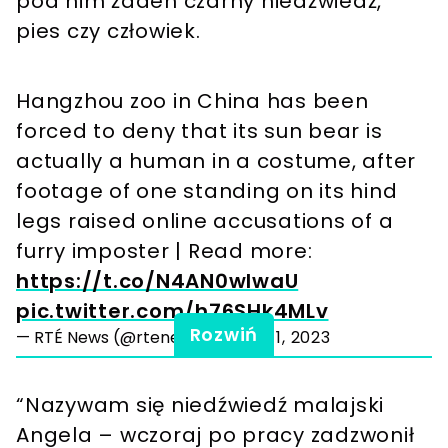
pod nim żaden czarny niedźwiedź,
pies czy człowiek.
Hangzhou zoo in China has been
forced to deny that its sun bear is
actually a human in a costume, after
footage of one standing on its hind
legs raised online accusations of a
furry imposter | Read more:
https://t.co/N4AN0wlwaU
pic.twitter.com/h76SHk4MLv
Rozwiń
— RTÉ News (@rtenews)
August 1, 2023
“Nazywam się niedźwiedź malajski
Angela – wczoraj po pracy zadzwonił