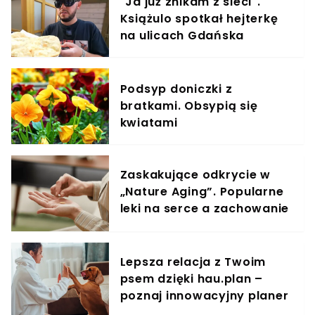
"Ja już znikam z sieci".
Książulo spotkał hejterkę
na ulicach Gdańska
Podsyp doniczki z
bratkami. Obsypią się
kwiatami
Zaskakujące odkrycie w
„Nature Aging”. Popularne
leki na serce a zachowanie
komórek rakowych
Lepsza relacja z Twoim
psem dzięki hau.plan –
poznaj innowacyjny planer
treningowy