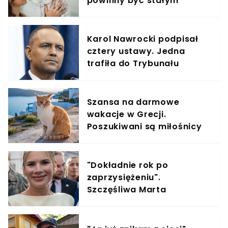
powinny być stałym
elementem diety roczniaka
Karol Nawrocki podpisał
cztery ustawy. Jedna
trafiła do Trybunału
Konstytucyjnego
Szansa na darmowe
wakacje w Grecji.
Poszukiwani są miłośnicy
kotów
"Dokładnie rok po
zaprzysiężeniu".
Szczęśliwa Marta
Nawrocka z dumą ogłasza