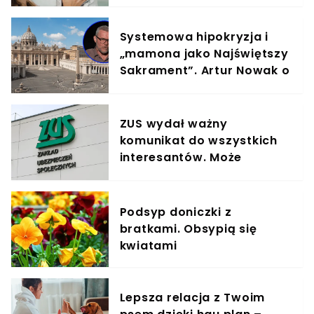
elementem diety roczniaka
Systemowa hipokryzja i
„mamona jako Najświętszy
Sakrament”. Artur Nowak o
kondycji Kościoła
ZUS wydał ważny
komunikat do wszystkich
interesantów. Może
pokrzyżować plany.
"Przepraszamy"
Podsyp doniczki z
bratkami. Obsypią się
kwiatami
Lepsza relacja z Twoim