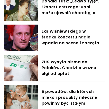
Donald Tusk: „Ledwo żyję”.
Ekspert ostrzega: upał
może ujawnić chorobę, o
której nie masz pojęcia
Eks Wiśniewskiego w
środku koncertu nagle
wpadła na scenę i zaczęła
krzyczeć. Publika zamarła
ZUS wysyła pisma do
Polaków. Chodzi o ważne
ulgi od opłat
5 powodów, dla których
mleko i produkty mleczne
powinny być stałym