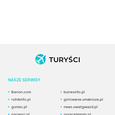
NASZE SERWISY
Iberion.com
biznesinfo.pl
rolnikinfo.pl
gotowanie.smakosze.pl
goniec.pl
news.swiatgwiazd.pl
pacjenci.pl
goracetematy.pl