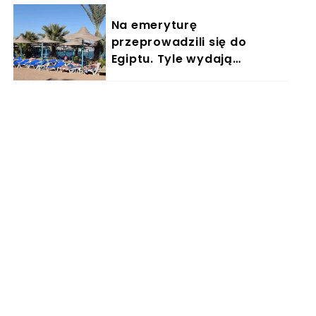
Na emeryturę
przeprowadzili się do
Egiptu. Tyle wydają
miesięcznie. "Jemy
głównie w restauracjach"