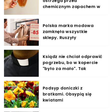
ostrzega przed
chemicznym zapachem w
znanym napoju
Polska marka modowa
zamknęła wszystkie
sklepy. Ruszyły
wyprzedaże sięgające 85
proc.
Ksiądz nie chciał odprawić
pogrzebu, bo w kopercie
"było za mało". Tak
potraktował żałobników
Podsyp doniczki z
bratkami. Obsypią się
kwiatami