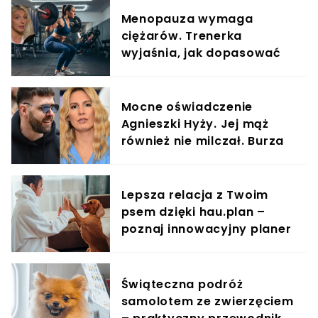
Menopauza wymaga
ciężarów. Trenerka
wyjaśnia, jak dopasować
trening do kobiecego
organizmu
Mocne oświadczenie
Agnieszki Hyży. Jej mąż
również nie milczał. Burza
w sieci
Lepsza relacja z Twoim
psem dzięki hau.plan –
poznaj innowacyjny planer
treningowy
Świąteczna podróż
samolotem ze zwierzęciem