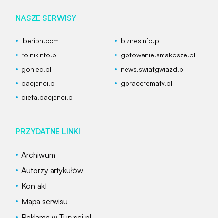
NASZE SERWISY
Iberion.com
biznesinfo.pl
rolnikinfo.pl
gotowanie.smakosze.pl
goniec.pl
news.swiatgwiazd.pl
pacjenci.pl
goracetematy.pl
dieta.pacjenci.pl
PRZYDATNE LINKI
Archiwum
Autorzy artykułów
Kontakt
Mapa serwisu
Reklama w Turysci.pl