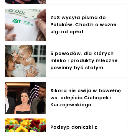
krzyczeć. Publika zamarła
ZUS wysyła pisma do
Polaków. Chodzi o ważne
ulgi od opłat
5 powodów, dla których
mleko i produkty mleczne
powinny być stałym
elementem diety roczniaka
Sikora nie owija w bawełnę
ws. odejścia Cichopek i
Kurzajewskiego
Podsyp doniczki z