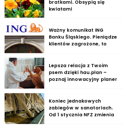
bratkami. Obsypią się
kwiatami
Ważny komunikat ING
Banku Śląskiego. Pieniądze
klientów zagrożone, to
oszustwo staje się plagą
Lepsza relacja z Twoim
psem dzięki hau.plan –
poznaj innowacyjny planer
treningowy
Koniec jednakowych
zabiegów w sanatoriach.
Od 1 stycznia NFZ zmienia
zasady dla kuracjuszy