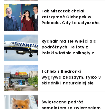
Tak Miszczak chciał
zatrzymać Cichopek w
Polsacie. Gdy to usłyszała,
odmówiła
Ryanair ma złe wieści dla
podróżnych. Te loty z
Polski właśnie zniknęły z
rozkładów
1 chleb z Biedronki
wygrywa z każdym. Tylko 3
składniki, naturalniej się
nie da
Świąteczna podróż
samolotem ze zwierzęciem