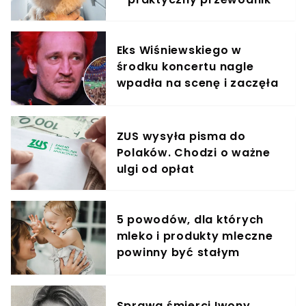
Eks Wiśniewskiego w
środku koncertu nagle
wpadła na scenę i zaczęła
krzyczeć. Publika zamarła
ZUS wysyła pisma do
Polaków. Chodzi o ważne
ulgi od opłat
5 powodów, dla których
mleko i produkty mleczne
powinny być stałym
elementem diety roczniaka
Sprawa śmierci Iwony