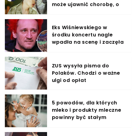
może ujawnić chorobę, o
której nie masz pojęcia
Eks Wiśniewskiego w
środku koncertu nagle
wpadła na scenę i zaczęła
krzyczeć. Publika zamarła
ZUS wysyła pisma do
Polaków. Chodzi o ważne
ulgi od opłat
5 powodów, dla których
mleko i produkty mleczne
powinny być stałym
elementem diety roczniaka