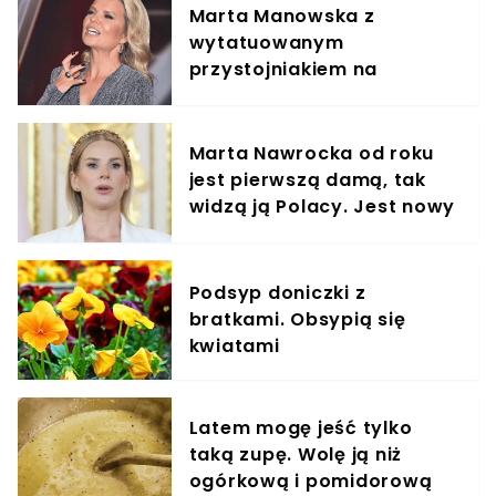
Marta Manowska z
wytatuowanym
przystojniakiem na
wakacjach. Czułość to
mało powiedziane
Marta Nawrocka od roku
jest pierwszą damą, tak
widzą ją Polacy. Jest nowy
sondaż
Podsyp doniczki z
bratkami. Obsypią się
kwiatami
Latem mogę jeść tylko
taką zupę. Wolę ją niż
ogórkową i pomidorową