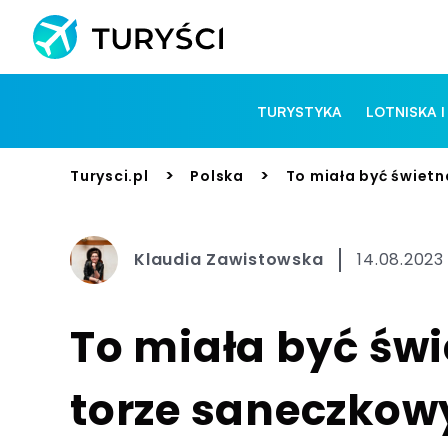
TURYSTYKA
LOTNISKA I
>
>
Turysci.pl
Polska
To miała być świet
Klaudia Zawistowska
14.08.2023 
To miała być św
torze saneczkow