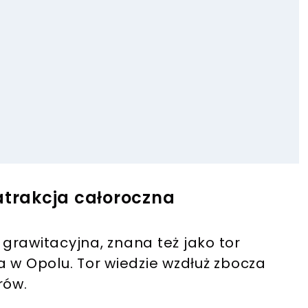
atrakcja całoroczna
a grawitacyjna, znana też jako tor
 w Opolu. Tor wiedzie wzdłuż zbocza
rów.