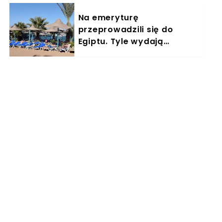
Na emeryturę
przeprowadzili się do
Egiptu. Tyle wydają
miesięcznie. "Jemy
głównie w restauracjach"