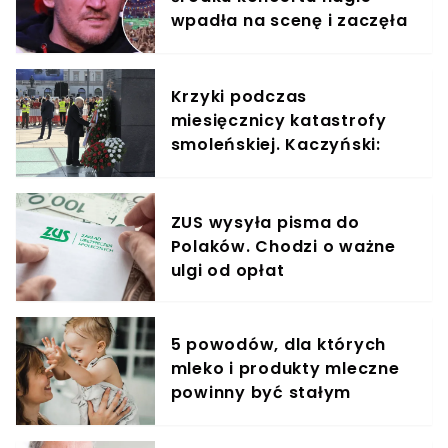
wpadła na scenę i zaczęła
krzyczeć. Publika zamarła
Krzyki podczas
miesięcznicy katastrofy
smoleńskiej. Kaczyński:
"wrzaski
lumpenproletariatu"
ZUS wysyła pisma do
Polaków. Chodzi o ważne
ulgi od opłat
5 powodów, dla których
mleko i produkty mleczne
powinny być stałym
elementem diety roczniaka