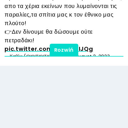
απο τα χέρια εκείνων που λυμαίνονται τις
παραλίες,τα σπίτια μας κ τον έθνικο μας
πλούτο!
👉Δεν δίνουμε θα δώσουμε ούτε
πετραδάκι!
pic.twitter.com/Z962dDIJQg
Rozwiń
— Καθίκι (@KYTKYTKYTKYTKYT)
August 2, 2023