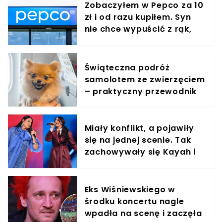
Zobaczyłem w Pepco za 10
zł i od razu kupiłem. Syn
nie chce wypuścić z rąk,
jest zachwycony
Świąteczna podróż
samolotem ze zwierzęciem
– praktyczny przewodnik
Miały konflikt, a pojawiły
się na jednej scenie. Tak
zachowywały się Kayah i
Viki Gabor
Eks Wiśniewskiego w
środku koncertu nagle
wpadła na scenę i zaczęła