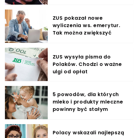
krzyczeć. Publika zamarła
ZUS pokazał nowe
wyliczenia ws. emerytur.
Tak można zwiększyć
świadczenie o 80%
ZUS wysyła pisma do
Polaków. Chodzi o ważne
ulgi od opłat
5 powodów, dla których
mleko i produkty mleczne
powinny być stałym
elementem diety roczniaka
Polacy wskazali najlepszą