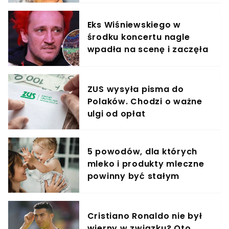
Eks Wiśniewskiego w
środku koncertu nagle
wpadła na scenę i zaczęła
krzyczeć. Publika zamarła
ZUS wysyła pisma do
Polaków. Chodzi o ważne
ulgi od opłat
5 powodów, dla których
mleko i produkty mleczne
powinny być stałym
elementem diety roczniaka
Cristiano Ronaldo nie był
wierny w związku? Oto