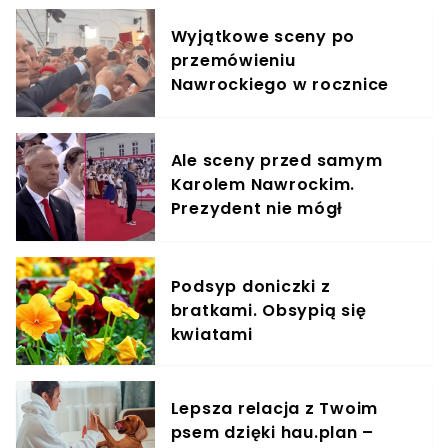
Wyjątkowe sceny po
przemówieniu
Nawrockiego w rocznice
prezydentury. Jest
nagranie
Ale sceny przed samym
Karolem Nawrockim.
Prezydent nie mógł
oderwać wzroku
Podsyp doniczki z
bratkami. Obsypią się
kwiatami
Lepsza relacja z Twoim
psem dzięki hau.plan –