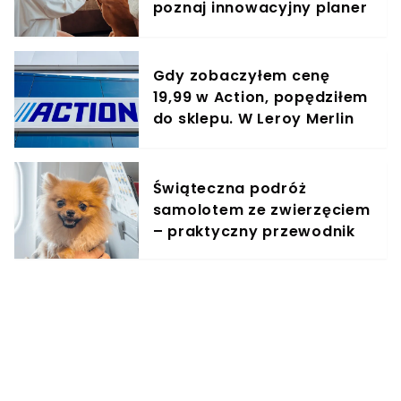
poznaj innowacyjny planer
treningowy
Gdy zobaczyłem cenę
19,99 w Action, popędziłem
do sklepu. W Leroy Merlin
podobny aż za 94,99 zł
Świąteczna podróż
samolotem ze zwierzęciem
– praktyczny przewodnik