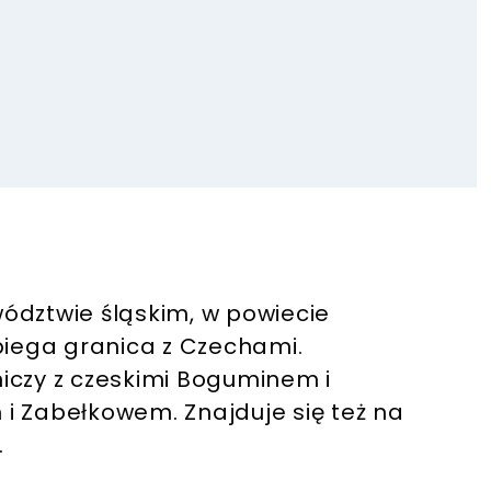
ództwie śląskim, w powiecie
biega granica z Czechami.
iczy z czeskimi Boguminem i
i Zabełkowem. Znajduje się też na
.