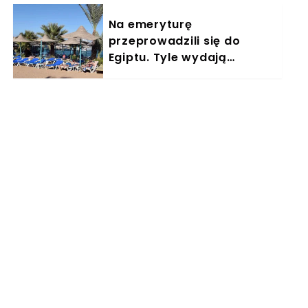
Na emeryturę
przeprowadzili się do
Egiptu. Tyle wydają
miesięcznie. "Jemy
głównie w restauracjach"