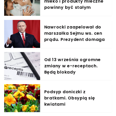
mleko i produkty mleczne
powinny być stałym
elementem diety roczniaka
Nawrocki zaapelował do
marszałka Sejmu ws. cen
prądu. Prezydent domaga
się obniżki o 33 proc.
Od 13 września ogromne
zmiany w e-receptach.
Będą blokady
Podsyp doniczki z
bratkami. Obsypią się
kwiatami