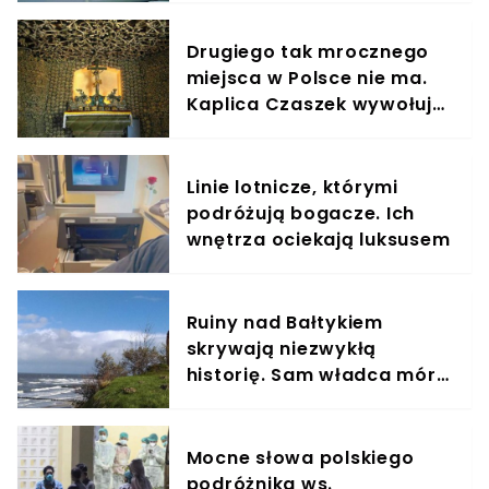
Drugiego tak mrocznego
miejsca w Polsce nie ma.
Kaplica Czaszek wywołuje
ciarki
Linie lotnicze, którymi
podróżują bogacze. Ich
wnętrza ociekają luksusem
Ruiny nad Bałtykiem
skrywają niezwykłą
historię. Sam władca mórz
miał dokonać tam zemsty
na mieszkańcach
Mocne słowa polskiego
podróżnika ws.