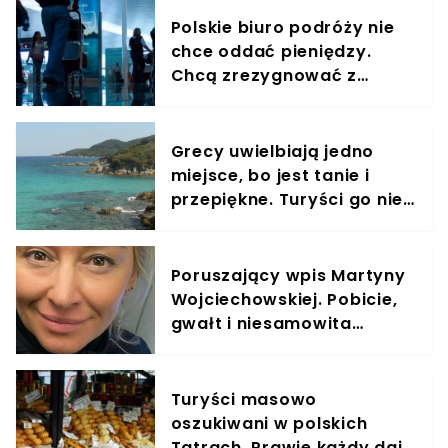
Polskie biuro podróży nie
chce oddać pieniędzy.
Chcą zrezygnować z
wycieczki do Włoch, bo się
boją
Grecy uwielbiają jedno
miejsce, bo jest tanie i
przepiękne. Turyści go nie
doceniają
Poruszający wpis Martyny
Wojciechowskiej. Pobicie,
gwałt i niesamowita
podróż kobiety
Turyści masowo
oszukiwani w polskich
Tatrach. Prawie każdy daje