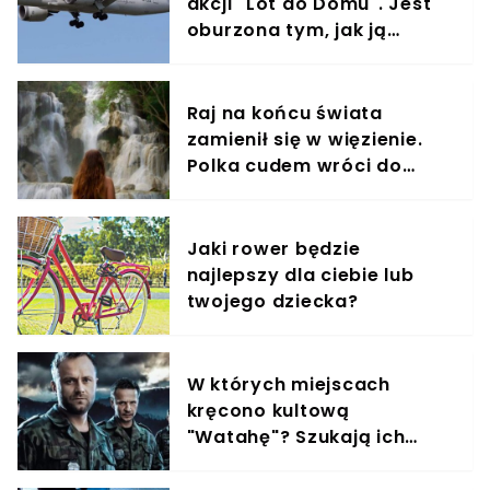
akcji "Lot do Domu". Jest
oburzona tym, jak ją
potraktowali,
opowiedziała wszystko
Raj na końcu świata
zamienił się w więzienie.
Polka cudem wróci do
domu, ale nie wszystkim
się udało
Jaki rower będzie
najlepszy dla ciebie lub
twojego dziecka?
W których miejscach
kręcono kultową
"Watahę"? Szukają ich
dziesiątki turystów