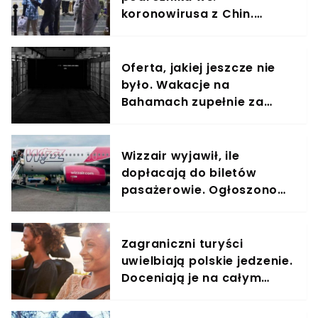
koronowirusa z Chin.
"Pewne jest, że zagrożenie
dotrze także do nas"
Oferta, jakiej jeszcze nie
było. Wakacje na
Bahamach zupełnie za
darmo, jest jednak jeden
haczyk
Wizzair wyjawił, ile
dopłacają do biletów
pasażerowie. Ogłoszono
nową, płatną usługę
Zagraniczni turyści
uwielbiają polskie jedzenie.
Doceniają je na całym
świecie