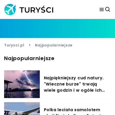
>
Turysci.pl
Najpopularniejsze
Najpopularniejsze
Najpiękniejszy cud natury.
"Wieczne burze" trwają
wiele godzin i w ogóle ich
nie słychać
Polka leciała samolotem