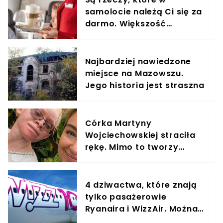
samolocie należą Ci się za
darmo. Większość
pasażerów nie wie i nie
korzysta
Najbardziej nawiedzone
miejsce na Mazowszu.
Jego historia jest straszna
Córka Martyny
Wojciechowskiej straciła
rękę. Mimo to tworzy
wspaniałe rzeczy, mama z
dumą chwali się w sieci
4 dziwactwa, które znają
tylko pasażerowie
Ryanaira i WizzAir. Można
oszaleć