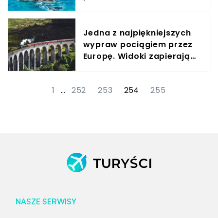
praca marzeń
Jedna z najpiękniejszych
wypraw pociągiem przez
Europę. Widoki zapierają
dech w piersi
1
…
252
253
254
255
NASZE SERWISY