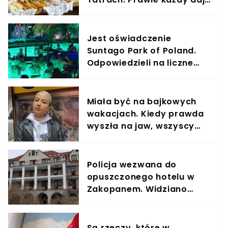
się nabrać na fałszywe
oscypki
Jest oświadczenie
Suntago Park of Poland.
Odpowiedzieli na liczne
skargi turystów
Miała być na bajkowych
wakacjach. Kiedy prawda
wyszła na jaw, wszyscy
byli wstrząśnięci
Policja wezwana do
opuszczonego hotelu w
Zakopanem. Widziano
podejrzane błyski
Są rzeczy, które w