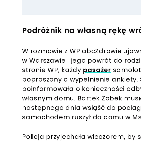
Podróżnik na własną rękę wr
W rozmowie z WP abcZdrowie ujawn
w Warszawie i jego powrót do rodz
stronie WP, każdy
pasażer
samolotu
poproszony o wypełnienie ankiety. S
poinformowała o konieczności od
własnym domu. Bartek Zobek musia
następnego dnia wsiąść do pocią
samochodem ruszył do domu w Msz
Policja przyjechała wieczorem, by 