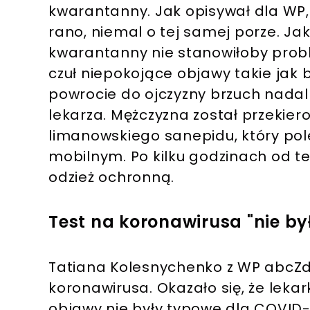
kwarantanny. Jak opisywał dla WP,
rano, niemal o tej samej porze. Ja
kwarantanny nie stanowiłoby prob
czuł niepokojące objawy takie jak 
powrocie do ojczyzny brzuch nadal 
lekarza. Mężczyzna został przekier
limanowskiego sanepidu, który pol
mobilnym. Po kilku godzinach od te
odzież ochronną.
Test na koronawirusa "nie by
Tatiana Kolesnychenko z WP abcZd
koronawirusa. Okazało się, że lek
objawy nie były typowe dla COVID-