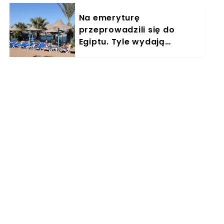
Na emeryturę
przeprowadzili się do
Egiptu. Tyle wydają
miesięcznie. "Jemy
głównie w restauracjach"