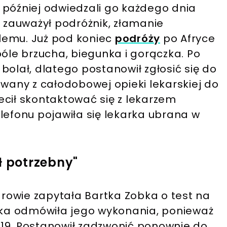
 później odwiedzali go każdego dnia
k zauważył podróżnik, złamanie
lemu. Już pod koniec
podróży
po Afryce
bóle brzucha, biegunka i gorączka. Po
bolał, dlatego postanowił zgłosić się do
owany z całodobowej opieki lekarskiej do
ecił skontaktować się z lekarzem
lefonu pojawiła się lekarka ubrana w
ł potrzebny"
rowie zapytała Bartka Zobka o test na
arka odmówiła jego wykonania, ponieważ
19. Postanowił zadzwonić ponownie do