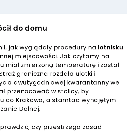
ócił do domu
ił, jak wyglądały procedury na
lotnisku
innej miejscowości. Jak czytamy na
 miał zmierzoną temperaturę i został
traż graniczna rozdała ulotki i
bycia dwutygodniowej kwarantanny we
ł przenocować w stolicy, by
gu do Krakowa, a stamtąd wynajętym
anie Dolnej.
sprawdzić, czy przestrzega zasad