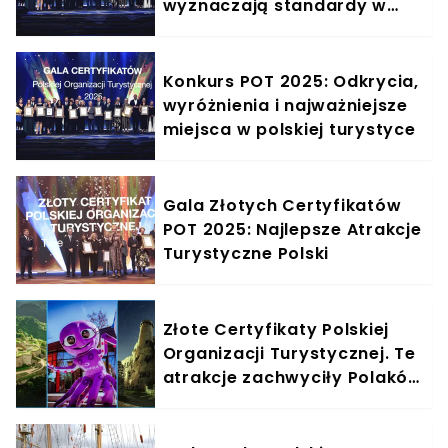
wyznaczają standardy w
polskiej turystyce”.
Rozmowa z Jackiem
Janowskim, dyrektorem
Konkurs POT 2025: Odkrycia,
Departamentu Wsparcia
wyróżnienia i najważniejsze
Rozwoju Turystyki POT
miejsca w polskiej turystyce
Gala Złotych Certyfikatów
POT 2025: Najlepsze Atrakcje
Turystyczne Polski
Złote Certyfikaty Polskiej
Organizacji Turystycznej. Te
atrakcje zachwyciły Polaków
na przestrzeni lat