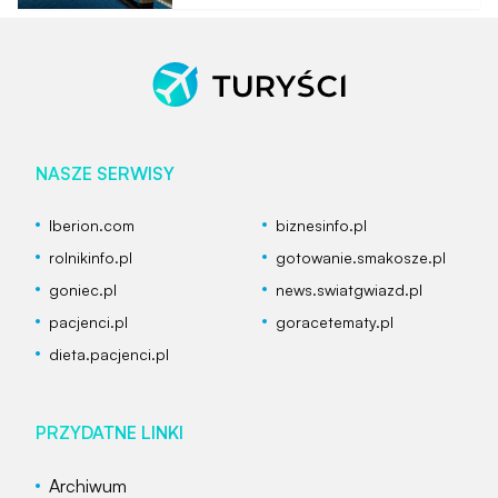
nie tylko z Polski
NASZE SERWISY
Iberion.com
biznesinfo.pl
rolnikinfo.pl
gotowanie.smakosze.pl
goniec.pl
news.swiatgwiazd.pl
pacjenci.pl
goracetematy.pl
dieta.pacjenci.pl
PRZYDATNE LINKI
Archiwum