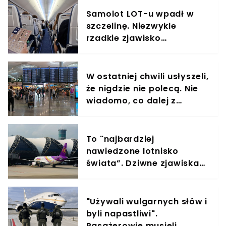
Samolot LOT-u wpadł w
szczelinę. Niezwykle
rzadkie zjawisko
zaskoczyło pasażerów
W ostatniej chwili usłyszeli,
że nigdzie nie polecą. Nie
wiadomo, co dalej z
egzotycznymi wakacjami
polskiej grupy
To "najbardziej
nawiedzone lotnisko
świata”. Dziwne zjawiska
niemal doprowadziły do
kilku katastrof
"Używali wulgarnych słów i
byli napastliwi".
Pasażerowie musieli