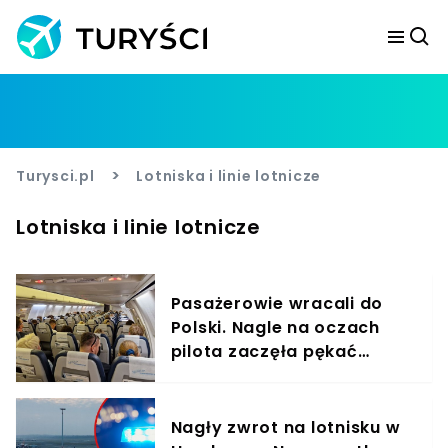
>
Turysci.pl
Lotniska i linie lotnicze
Lotniska i linie lotnicze
Pasażerowie wracali do
Polski. Nagle na oczach
pilota zaczęła pękać
szyba w kokpicie
Nagły zwrot na lotnisku w