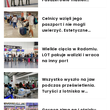
zapomnieć o wakacjach w
Gruzji
Celnicy wzięli jego
paszport i nie mogli
uwierzyć. Estetyczne
uniesienie z fatalnym
zakończeniem
Wielkie cięcia w Radomiu.
LOT pakuje walizki i wraca
na inny port
Wszystko wyszło na jaw
podczas prześwietlenia.
Turyści z lotniska w
Szczecinie w tarapatach
Gorąca zima na Lotnisku