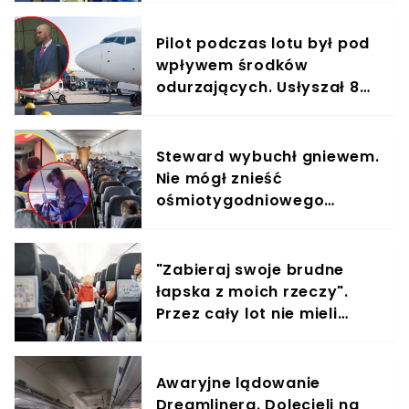
Pilot podczas lotu był pod
wpływem środków
odurzających. Usłyszał 83
zarzuty usiłowania
zabójstwa
Steward wybuchł gniewem.
Nie mógł znieść
ośmiotygodniowego
szczeniaka i jego
właścicielki
"Zabieraj swoje brudne
łapska z moich rzeczy".
Przez cały lot nie mieli
chwili spokoju
Awaryjne lądowanie
Dreamlinera. Dolecieli na