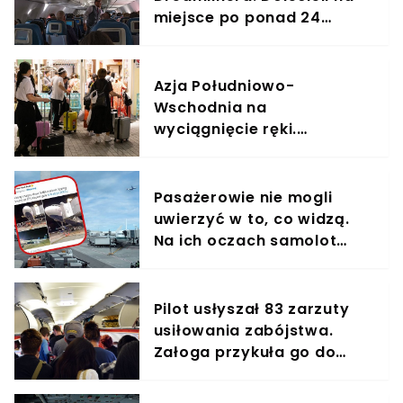
miejsce po ponad 24
godzinach
Azja Południowo-
Wschodnia na
wyciągnięcie ręki.
Przyszłościowa
współpraca dwóch
gigantów wchodzi w życie
Pasażerowie nie mogli
uwierzyć w to, co widzą.
Na ich oczach samolot
stanął dęba
Pilot usłyszał 83 zarzuty
usiłowania zabójstwa.
Załoga przykuła go do
siedzenia w samolocie