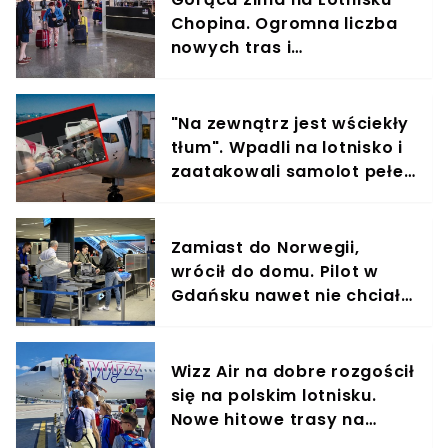
Chopina. Ogromna liczba
nowych tras i
egzotycznych kierunków
"Na zewnątrz jest wściekły
tłum". Wpadli na lotnisko i
zaatakowali samolot pełen
ludzi
Zamiast do Norwegii,
wrócił do domu. Pilot w
Gdańsku nawet nie chciał
wysłuchać tłumaczeń
pasażera
Wizz Air na dobre rozgościł
się na polskim lotnisku.
Nowe hitowe trasy na
horyzoncie