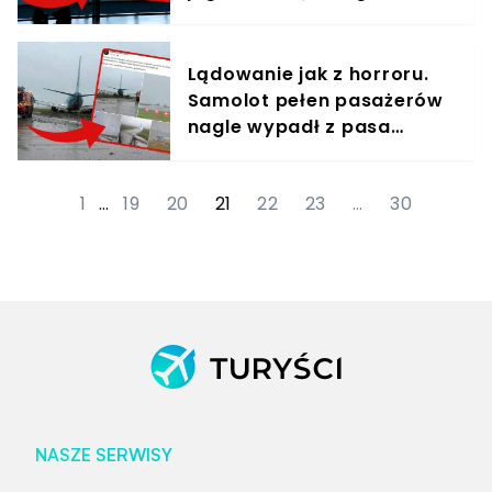
lotnisku
Lądowanie jak z horroru.
Samolot pełen pasażerów
nagle wypadł z pasa
startowego
1
…
19
20
21
22
23
…
30
NASZE SERWISY