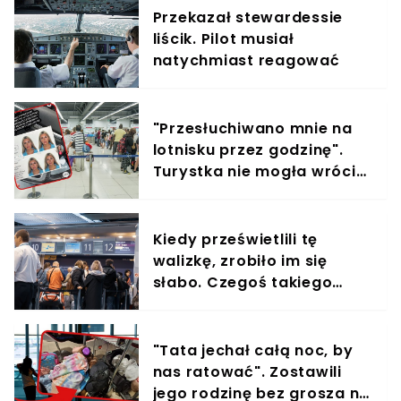
Przekazał stewardessie
liścik. Pilot musiał
natychmiast reagować
"Przesłuchiwano mnie na
lotnisku przez godzinę".
Turystka nie mogła wrócić
do kraju
Kiedy prześwietlili tę
walizkę, zrobiło im się
słabo. Czegoś takiego
jeszcze nie widzieli
"Tata jechał całą noc, by
nas ratować". Zostawili
jego rodzinę bez grosza na