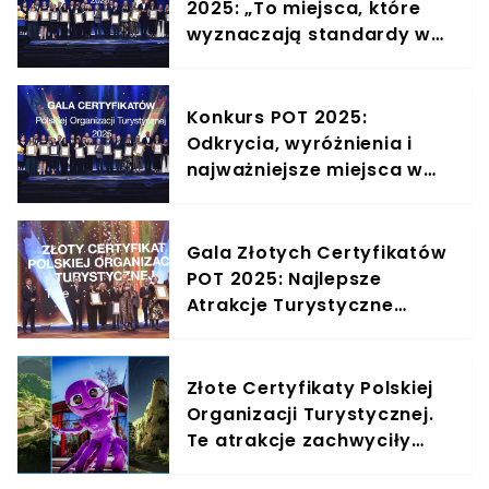
2025: „To miejsca, które
wyznaczają standardy w
polskiej turystyce”.
Rozmowa z Jackiem
Janowskim, dyrektorem
Konkurs POT 2025:
Departamentu Wsparcia
Odkrycia, wyróżnienia i
Rozwoju Turystyki POT
najważniejsze miejsca w
polskiej turystyce
Gala Złotych Certyfikatów
POT 2025: Najlepsze
Atrakcje Turystyczne
Polski
Złote Certyfikaty Polskiej
Organizacji Turystycznej.
Te atrakcje zachwyciły
Polaków na przestrzeni lat