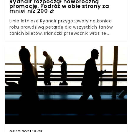
Ryanair rozpoczął noworoczną
promocję. Podróż w obie strony za
mniej niż 200 zł
Linie lotnicze Ryanair przygotowały na koniec
roku prawdziwą petardę dla wszystkich fanów
tanich biletów. Irlandzki przewoźnik wraz ze
zbliżającym się wielkimi krokami nowym rokiem
ogłosił promocję, z której aż żal nie skorzystać.
Ceny są naprawdę bardzo okazyjne - zaczynają
się już od 49 zł w jedną stronę.Koniec roku to
doskonała okazja, aby zaplanować podróż w tym
nadchodzącym. Wiedzą o tym doskonale wszyscy
miłośnicy podróży. Naprzeciw ich oczekiwaniom
wychodzi Ryanair, który przedstawił gorące oferty
ze wszystkich lotnisk w Polsce!