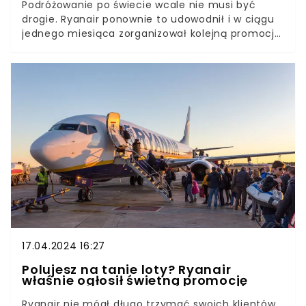
Podróżowanie po świecie wcale nie musi być
drogie. Ryanair ponownie to udowodnił i w ciągu
jednego miesiąca zorganizował kolejną promocję.
Bilety lotnicze u przewoźnika w okresie letnim
można kupić za niewielkie pieniądze.
Podpowiadamy, jak i do kiedy można skorzystać z
wyjątkowej oferty.
17.04.2024 16:27
Polujesz na tanie loty? Ryanair
właśnie ogłosił świetną promocję
Ryanair nie mógł długo trzymać swoich klientów