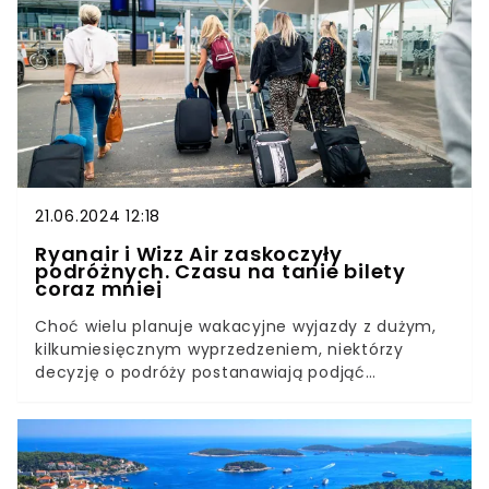
Facebooku.
21.06.2024 12:18
Ryanair i Wizz Air zaskoczyły
podróżnych. Czasu na tanie bilety
coraz mniej
Choć wielu planuje wakacyjne wyjazdy z dużym,
kilkumiesięcznym wyprzedzeniem, niektórzy
decyzję o podróży postanawiają podjąć
spontanicznie. Niestety trzeba wówczas liczyć się
z tym, że bilety lotnicze będą droższe. Bez obaw,
Ryanair i Wizz Air przygotowały wyjątkowe
promocje, w których za niewielkie pieniądze
można udać się do popularnych miejsc w Europie.