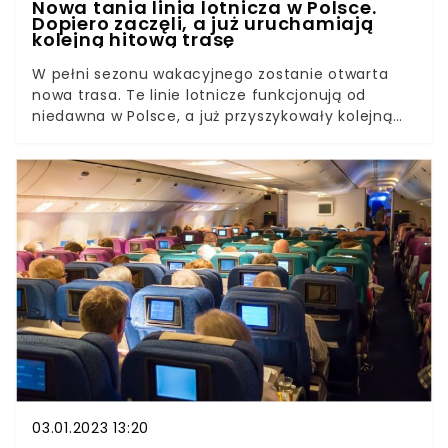
Nowa tania linia lotnicza w Polsce.
Dopiero zaczęli, a już uruchamiają
kolejną hitową trasę
W pełni sezonu wakacyjnego zostanie otwarta
nowa trasa. Te linie lotnicze funkcjonują od
niedawna w Polsce, a już przyszykowały kolejną
atrakcyjną ofertę. Pasażerowie mają na co
czekać.Od 10 lipca startują nowe loty z Krakowa.
Dokąd prowadzi trasa i jak się prezentuje oferta?
03.01.2023 13:20