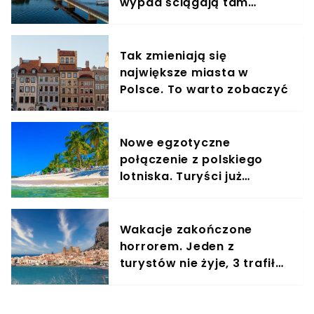
wypad ściągają tam
turyści nie tylko z Polski
Tak zmieniają się
największe miasta w
Polsce. To warto zobaczyć
Nowe egzotyczne
połączenie z polskiego
lotniska. Turyści już
szykują kapelusze i kremy
z filtrem
Wakacje zakończone
horrorem. Jeden z
turystów nie żyje, 3 trafiło
do szpitala w stanie
krytycznym