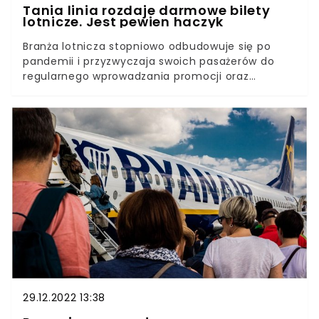
Tania linia rozdaje darmowe bilety
lotnicze. Jest pewien haczyk
Branża lotnicza stopniowo odbudowuje się po
pandemii i przyzwyczaja swoich pasażerów do
regularnego wprowadzania promocji oraz
wyprzedaży biletów w bardzo niskich cenach.
Tym razem amerykańskie linie lotnicze Frontier
Airlines postanowiły rozdać vouchery całkowicie
za darmo. Jest jeden, ale za to bardzo ważny,
haczyk. Opłaca się? Sprawdźmy. Choć w sezonie
zimowym loty nie są na tyle obłożone, by z
trudem złapać wolne miejsce, gigant
niskobudżetowych linii lotniczych poinformował o
możliwości zgarnięcia niewielkiej puli biletów
całkowicie za darmo. Dla wielu osób oferta może
wydać się bardzo atrakcyjna, ale warto pamiętać,
że są jednak pewne niuanse.
29.12.2022 13:38