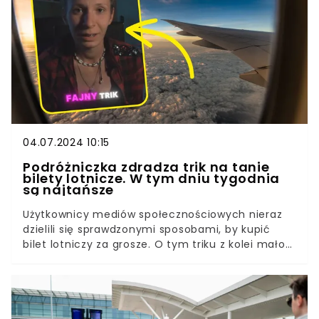
04.07.2024 10:15
Podróżniczka zdradza trik na tanie
bilety lotnicze. W tym dniu tygodnia
są najtańsze
Użytkownicy mediów społecznościowych nieraz
dzielili się sprawdzonymi sposobami, by kupić
bilet lotniczy za grosze. O tym triku z kolei mało
kto słyszał. Okazuje się, że kluczowy jest dzień
oraz jego pora. Kiedy najlepiej polować na tanie
loty? O tym opowiedziała blogerka i miłośniczka
podróży na swoim profilu @Wnuczykije na