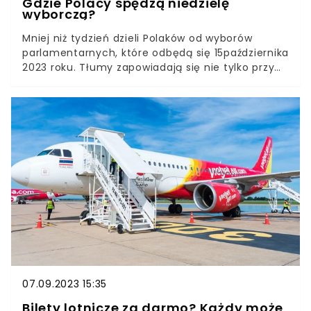
Gdzie Polacy spędzą niedzielę
wyborczą?
Mniej niż tydzień dzieli Polaków od wyborów
parlamentarnych, które odbędą się 15października
2023 roku. Tłumy zapowiadają się nie tylko przy
urnach, ale także na lotniskach. Wielu rodaków
planuje wrócić tego dnia do kraju, potencjalnie by
oddać swój głos. Jednak są też tacy, którzy w
czasie głosowania będą przebywać za granicą –
przede wszystkim na kilkudniowych city breakach.
Najpopularniejsze są szczególnie 3
kierunki... Gdzie Polacy będą tego dnia głosować
za granicą?
07.09.2023 15:35
Bilety lotnicze za darmo? Każdy może