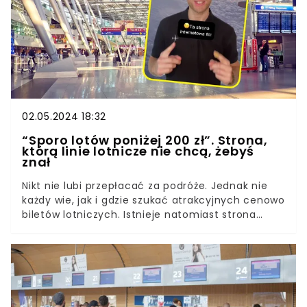
planowania zagranicznego urlopu.
02.05.2024 18:32
“Sporo lotów poniżej 200 zł”. Strona,
którą linie lotnicze nie chcą, żebyś
znał
Nikt nie lubi przepłacać za podróże. Jednak nie
każdy wie, jak i gdzie szukać atrakcyjnych cenowo
biletów lotniczych. Istnieje natomiast strona
internetowa, która pomaga sporo zaoszczędzić.
“Linie lotnicze nie chcą, abyś znał tę stronę z
najtańszymi lotami” - słyszmy na początku
nagrania Dominika Kloski na TikToku.