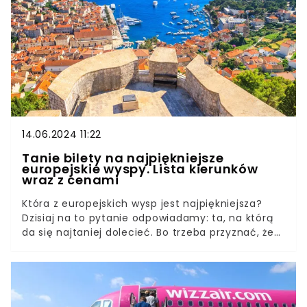
Termin wylotu z pewnością zachwyci niejednego.
14.06.2024 11:22
Tanie bilety na najpiękniejsze
europejskie wyspy. Lista kierunków
wraz z cenami
Która z europejskich wysp jest najpiękniejsza?
Dzisiaj na to pytanie odpowiadamy: ta, na którą
da się najtaniej dolecieć. Bo trzeba przyznać, że
lot za mniej niż 500 zł, 400 czy 300 zł w obie
strony skutecznie podbije atrakcyjność każdej
europejskiej wyspy. Te cztery propozycje
gwarantują niesamowite wrażenia z wakacji i
szansę na lot w bardzo atrakcyjnej cenie.Czołowe