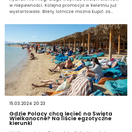
w niepewności. Kolejna promocja w kwietniu już
wystartowała. Bilety lotnicze można kupić za
przysłowiowe grosze. W zależności, jakie
wybierzemy lotnisko startowe, kierunki mogą
znacznie się od siebie różnić. Mnóstwo propozycji
oferuje znane warszawskie lotnisko.Jak skorzystać
z promocji i jakie trzeba spełnić warunki?
Podpowiadamy.
15.03.2024 20:23
Gdzie Polacy chcą lecieć na Święta
Wielkanocne? Na liście egzotyczne
kierunki