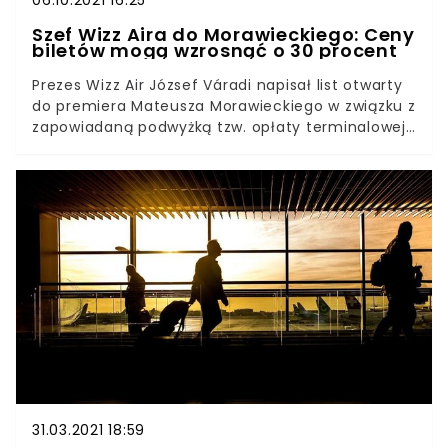
06.10.2021 16:25
Szef Wizz Aira do Morawieckiego: Ceny
biletów mogą wzrosnąć o 30 procent
Prezes Wizz Air József Váradi napisał list otwarty
do premiera Mateusza Morawieckiego w związku z
zapowiadaną podwyżką tzw. opłaty terminalowej.
Stwierdził, że dla pasażerów oznaczałaby ona
wzrost cen biletów o 30 proc.Prezes Wizz Air w
liście do premiera skrytykował zapowiadaną przez
Polską Agencję Żeglugi Powietrznej podwyżkę tzw.
opłaty terminalowej, czyli stawki pobieranej na
każdym lotnisku za obsługę samolotów podczas
startu i lądowania.
31.03.2021 18:59