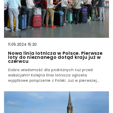
11.05.2024 15:20
Nowa linia lotnicza w Polsce. Pierwsze
loty do nieznanego dotąd kraju już w
czerwcu
Dobra wiadomość dla podróżnych tuż przed
wakacjami! Kolejna linia lotnicza ogłosiła
wyjątkowe połączenie z Polski. Już w pierwszej
połowie czerwca będziemy mogli korzystać z
usług kuwejckiego przewoźnika. Już w ciągu ok. 5
godzin dotrzemy z Polski do istnego raju!