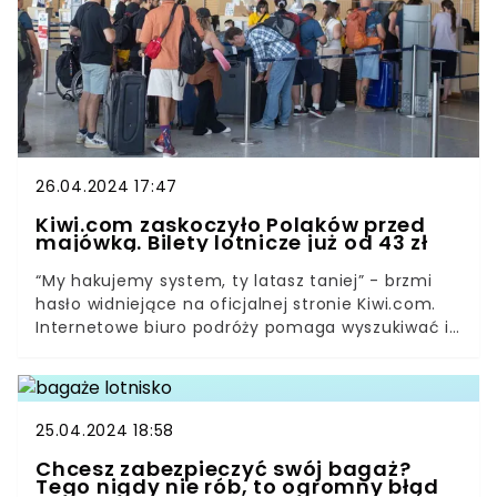
26.04.2024 17:47
Kiwi.com zaskoczyło Polaków przed
majówką. Bilety lotnicze już od 43 zł
“My hakujemy system, ty latasz taniej” - brzmi
hasło widniejące na oficjalnej stronie Kiwi.com.
Internetowe biuro podróży pomaga wyszukiwać i
rezerwować podróże w przystępnych dla turystów
cenach. Tuż przed majówką zaskoczyło Polaków,
bowiem ogłosiło “Błyskawiczną wyprzedaż”.
25.04.2024 18:58
Chcesz zabezpieczyć swój bagaż?
Tego nigdy nie rób, to ogromny błąd