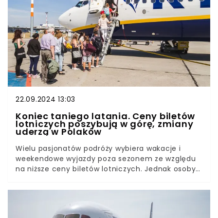
okazja, by zaplanować podróże na święta,
sylwestra, walentynki lub ferie zimowe.
22.09.2024 13:03
Koniec taniego latania. Ceny biletów
lotniczych poszybują w górę, zmiany
uderzą w Polaków
Wielu pasjonatów podróży wybiera wakacje i
weekendowe wyjazdy poza sezonem ze względu
na niższe ceny biletów lotniczych. Jednak osoby
planujące podróż w przyszłym roku muszą być
świadome nadchodzących zmian. Od 1 stycznia
2025 roku Polacy będą zmuszeni sięgnąć głębiej
do kieszeni, ponieważ Polska Agencja Żeglugi