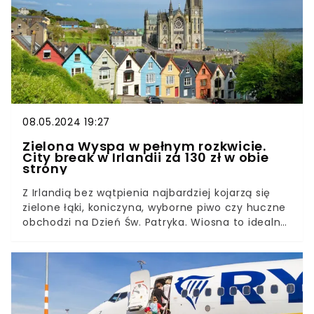
08.05.2024 19:27
Zielona Wyspa w pełnym rozkwicie.
City break w Irlandii za 130 zł w obie
strony
Z Irlandią bez wątpienia najbardziej kojarzą się
zielone łąki, koniczyna, wyborne piwo czy huczne
obchodzi na Dzień Św. Patryka. Wiosna to idealny
czas, by odwiedzić słynną Zieloną Wyspę, kiedy
sezon wakacyjny jeszcze się nie rozpoczął. Tak
się składa, że dzięki ogłoszonej promocji Ryanaira,
można polecieć tam za naprawdę niewielkie
pieniądze.