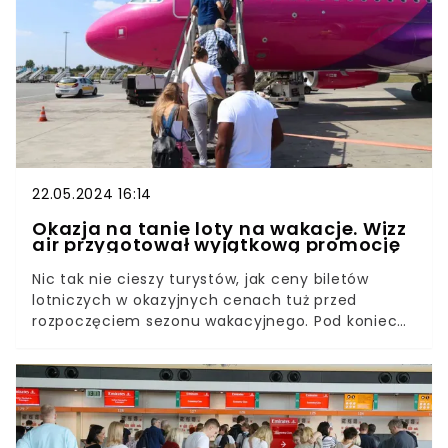
miejsca w rankingach najpiękniejszych
europejskich wysp od lat zajmują te greckie,
włoskie i chorwackie. Ale wiadomo – ile ludzi tyle
opinii, a w wyborze rajskiej wyspy na wakacje,
oprócz pięknych krajobrazów i ciepłego morza
liczy się jeszcze jedno. Cena.
22.05.2024 16:14
Okazja na tanie loty na wakacje. Wizz
air przygotował wyjątkową promocję
Nic tak nie cieszy turystów, jak ceny biletów
lotniczych w okazyjnych cenach tuż przed
rozpoczęciem sezonu wakacyjnego. Pod koniec
maja Wizz Air zorganizował wyjątkową akcję
promocyjną. Świętuje swoje 20. urodziny i z tego
okazji na podróżnych czekają tanie loty na
wszystkich kierunkach.