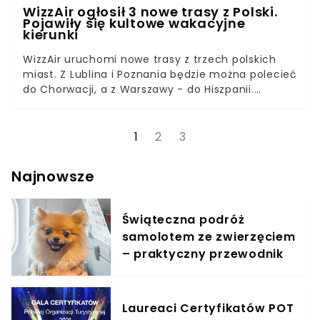
WizzAir ogłosił 3 nowe trasy z Polski.
Pojawiły się kultowe wakacyjne
kierunki
WizzAir uruchomi nowe trasy z trzech polskich
miast. Z Lublina i Poznania będzie można polecieć
do Chorwacji, a z Warszawy - do Hiszpanii.
Wszystkie nowe połączenia zostaną uruchomione
tego lata.WizzAir ogłosił nowe trasy z Lublina,
Poznania i WarszawyPasażerowie polecą do
1
2
3
Chorwacji i HiszpaniiNowe połączenia wystartują
w czerwcuWizzAir jest jednym z
Najnowsze
najpopularniejszych przewoźników w Polsce.
Niestety, ze względu na pandemię koronawirusa
ucierpiały również tanie linie. Dlatego teraz
Świąteczna podróż
szukają sposobów, aby zachęcić klientów do
samolotem ze zwierzęciem
skorzystania ze swoich usług. Firmy prześcigają
– praktyczny przewodnik
się z ogłaszaniem nowych tras, również z Polski.
Laureaci Certyfikatów POT