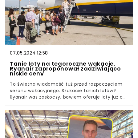
07.05.2024 12:58
Tanie loty na tegoroczne wakacje.
Ryanair zaproponował zadziwiająco
niskie ceny
To świetna wiadomość tuż przed rozpoczęciem
sezonu wakacyjnego. Szukacie tanich lotów?
Ryanair was zaskoczy, bowiem oferuje loty już od
59 zł w jedną stronę. To kolejny raz, kiedy
przewoźnik wychodzi naprzeciw oczekiwaniom
turystów. Na liście wiele popularnych
europejskich kierunków.Jak skorzystać z promocji
oraz do kiedy trwa? Podpowiadamy. Turyści
muszą spełnić pewne warunki podczas