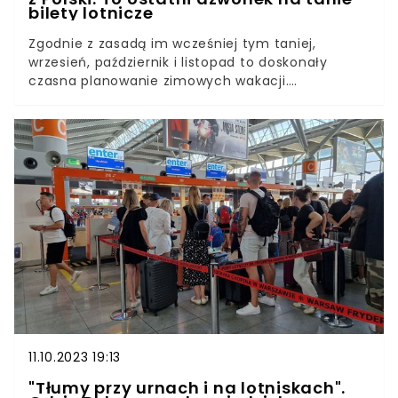
bilety lotnicze
Zgodnie z zasadą im wcześniej tym taniej,
wrzesień, październik i listopad to doskonały
czasna planowanie zimowych wakacji.
Zdecydowana większość Polaków wybiera się na
krótkie wyjazdy po Europie, jednak coraz więcej
turystów planuje również spędzić urlop w Azji.
Jakie kierunki będą najlepsze i najtańsze na
zimowe wyjazdy? Eksperci z Kiwi.com
przeanalizowali, które miejsca najchętniej
wybierają Polacy. Podają również sposób na
zdobycie najtańszych biletów lotniczych -
“szansa na upolowanie biletów w bardzo
przystępnej dla portfela cenie rośnie!”
11.10.2023 19:13
"Tłumy przy urnach i na lotniskach".