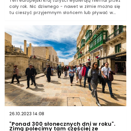
Ten europejski kraj turyści wybierają niemal przez
cały rok. Nic dziwnego - nawet w zimie można się
tu cieszyć przyjemnym słońcem lub pływać w
oceanie na plażach jednej z wulkanicznych wysp.
Ten rok lokalne władze określiły jako “najlepszy w
historii”. To zasługa nie tylko rzeszy turystów,
która po raz kolejny zdecydowała się tu powrócić,
ale także uznania na arenie międzynarodowej.
Niewielkie państwo otrzymało bowiem tytuł
"najlepszego kierunku turystycznego w
Europie".Ponad 290 słonecznych dni, loty na
miejsce od 200 złotych i czarujące widoki - to
przepis na turystyczny hit!
26.10.2023 14:08
"Ponad 300 słonecznych dni w roku".
Zimą polecimy tam częściej ze