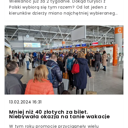
Wielkanoc już za 2 tygodnie. Dokąd turyści z
Polski wybiorą się tym razem? Od lat jeden z
kierunków dzierży miano najchętniej wybieranego
w okresie świąt Wielkanocy. Temu, gdzie i za ile
polecą Polacy, postanowili przyjrzeć się analitycy
z Kiwi.com.Póki co, najwięcej turystów na
wielkanocny urlop uda się z lotniska w Warszawie,
Krakowie i Gdańsku, a piątek 29 marca jest
najchętniej wybieranym dniem na początek
podróży. Gdzie już niebawem będziemy
wypoczywać?
13.02.2024 16:31
Mniej niż 40 złotych za bilet.
Niebywała okazja na tanie wakacje
W tym roku promocje przyciągnęły wielu