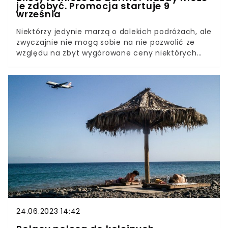
je zdobyć. Promocja startuje 9
września
Niektórzy jedynie marzą o dalekich podróżach, ale
zwyczajnie nie mogą sobie na nie pozwolić ze
względu na zbyt wygórowane ceny niektórych
lotów. Wietnamska linia lotnicza Vietjet Air
zorganizowała promocję, z której aż szkoda
byłoby nie skorzystać. Bilety będą kosztować 0
zł! Wyjątkowo promocja startuje już 9 września,
jednak trzeba będzie się spieszyć, bo potrwa
jedynie przez 24 godziny.
24.06.2023 14:42