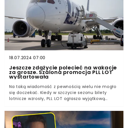
Powietrznej negocjuje podwyżkę cen usług.
18.07.2024 07:00
Jeszcze zdążycie polecieć na wakacje
za grosze. Szalona promocja PLL LOT
wystartowała
Na taką wiadomość z pewnością wielu nie mogło
się doczekać. Kiedy w szczycie sezonu bilety
lotnicze wzrosły, PLL LOT ogłasza wyjątkową
promocję. Na liście wiele popularnych kierunków
w Europie i nie tylko. Ile kosztują loty i do kiedy
trwa promocja? Wyjaśniamy.