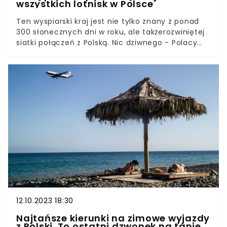
wszystkich lotnisk w Polsce
Ten wyspiarski kraj jest nie tylko znany z ponad
300 słonecznych dni w roku, ale takżerozwiniętej
siatki połączeń z Polską. Nic dziwnego - Polacy
uwielbiają tamtejsze krajobrazy i ciepły klimat, a
lot trwa niewiele ponad dwie godziny.Obecnie
bezpośrednie loty oferuje aż siedem największych
krajowych lotnisk. W okresie jesienno-zimowym
połączeń będzie jeszcze więcej.
12.10.2023 18:30
Najtańsze kierunki na zimowe wyjazdy
z Polski. To ostatni dzwonek na tanie