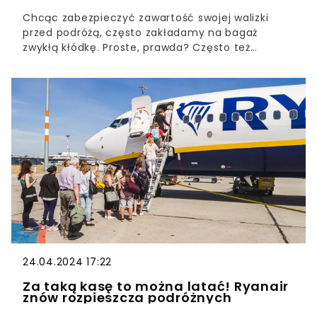
Chcąc zabezpieczyć zawartość swojej walizki
przed podróżą, często zakładamy na bagaż
zwykłą kłódkę. Proste, prawda? Często też
decydujemy się umieścić na niej adres
zamieszkania, który w sytuacji zagubienia bagażu
umożliwiłby odnalezienie właściciela.To jednak
najgorsze możliwe sposoby zabezpieczenia
bagażu. Dlaczego? Odpowiedź poniżej.
24.04.2024 17:22
Za taką kasę to można latać! Ryanair
znów rozpieszcza podróżnych