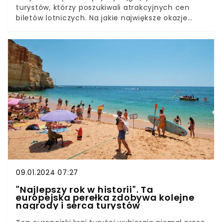
turystów, którzy poszukiwali atrakcyjnych cen
biletów lotniczych. Na jakie największe okazje
mogli ostatnio liczyć Polacy? Gdzie opłaca się
jechać w tym roku? Seriws Fru.pl prezentuje
analizę na podstawie tysięcy danych turystów.
Okazuje się, że podróże za grosze wciąż są
możliwe!Polacy chętnie polują na tanie loty.
Najniższe ceny dotyczyły biletów z Modlina do
Sandefjord w Norwegii. Podróżni zapłacili za nie
tylko 38,86 zł. Innych podróż z Abu Dhabi do
Maskatu kosztowała 41,99 zł.
09.01.2024 07:27
"Najlepszy rok w historii". Ta
europejska perełka zdobywa kolejne
nagrody i serca turystów