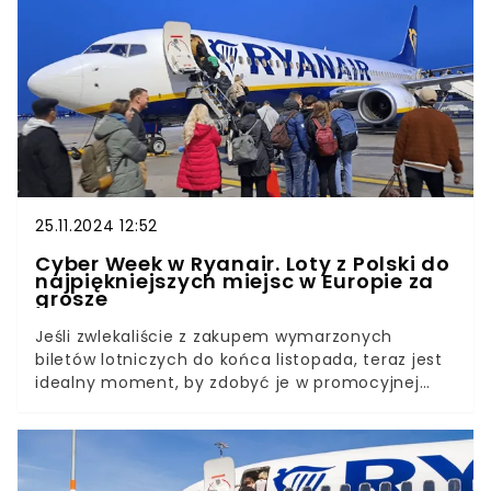
25.11.2024 12:52
Cyber Week w Ryanair. Loty z Polski do
najpiękniejszych miejsc w Europie za
grosze
Jeśli zwlekaliście z zakupem wymarzonych
biletów lotniczych do końca listopada, teraz jest
idealny moment, by zdobyć je w promocyjnej
cenie. Z okazji Czarnego Piątku i
Cyberponiedziałku także branża turystyczna
przygotowała wyjątkowe oferty. Ryanair zaprasza
na największą wyprzedaż w roku — to doskonała