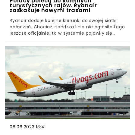
Polacy polecą do kolejnych
turystycznych rajów. Ryanair
zaskakuje nowymi trasami
Ryanair dodaje kolejne kierunki do swojej siatki
połączeń. Chociaż irlandzka linia nie ogłosiła tego
jeszcze oficjalnie, to w systemie pojawiły się
nowe trasy. Już za chwilę z kilku Polskich miast
polecimy do słonecznej Portugalii i na Wyspy
Kanaryjskie.To gratka dla miłośników gorących
podróży. Szczególnie, że połączenia mają zostać
uruchomione w sezonie jesienno-zimowym. To
jednak nie jedyny nowy kierunek proponowany
przez Ryanair.
08.06.2023 13:41