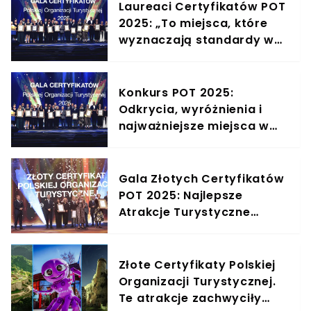
Laureaci Certyfikatów POT
2025: „To miejsca, które
wyznaczają standardy w
polskiej turystyce”.
Rozmowa z Jackiem
Janowskim, dyrektorem
Konkurs POT 2025:
Departamentu Wsparcia
Odkrycia, wyróżnienia i
Rozwoju Turystyki POT
najważniejsze miejsca w
polskiej turystyce
Gala Złotych Certyfikatów
POT 2025: Najlepsze
Atrakcje Turystyczne
Polski
Złote Certyfikaty Polskiej
Organizacji Turystycznej.
Te atrakcje zachwyciły