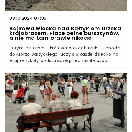
08.10.2024 07:05
Bajkowa wioska nad Bałtykiem urzeka
krajobrazem. Plaże pełne bursztynów,
a nie ma tam prawie nikogo
O tym, że Wisła - królowa polskich rzek - uchodzi
do Morza Bałtyckiego, uczy się każde dziecko na
etapie szkoły podstawowej. Jednak ile osób
widziało to miejsce na własne oczy? To właśnie
tam, na prawym brzegu Wisły, znajduje się
skromna, lecz urokliwa miejscowość z małym
portem, z którego wypływają rejsy na obserwacje
fok. Po sezonie jest tu cicho, a bogactwo flory i
fauny sprzyja wypoczynkowi w nadwiślańskiej
wiosce.