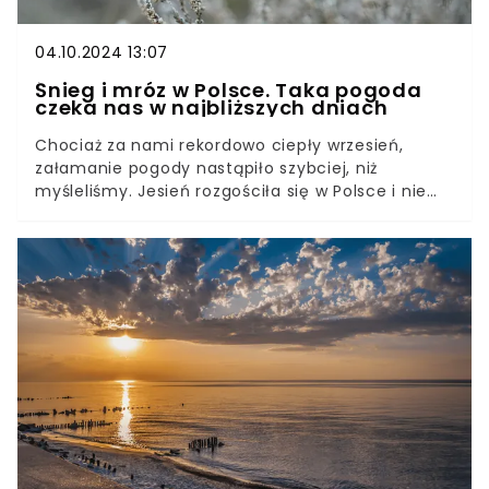
04.10.2024 13:07
Śnieg i mróz w Polsce. Taka pogoda
czeka nas w najbliższych dniach
Chociaż za nami rekordowo ciepły wrzesień,
załamanie pogody nastąpiło szybciej, niż
myśleliśmy. Jesień rozgościła się w Polsce i nie
ma litości szczególnie dla południa naszego kraju.
Jaka pogoda czeka nas w najbliższych dniach?
Będzie mroźnie.