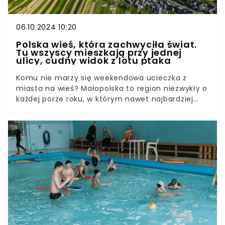
06.10.2024 10:20
Polska wieś, która zachwyciła świat.
Tu wszyscy mieszkają przy jednej
ulicy, cudny widok z lotu ptaka
Komu nie marzy się weekendowa ucieczka z
miasta na wieś? Małopolska to region niezwykły o
każdej porze roku, w którym nawet najbardziej
wybredni podróżnicy znajdą coś dla siebie. To
właśnie tam znajduje się wyjątkowa pod
względem geograficznym wieś Sułoszowa. Znana
jest z nietypowego ułożenia pól, które z lotu
ptaka urzekają swoim urokiem. To miejsce, w
którym czas nieco inaczej płynie, a otaczająca
przyroda wprawia mieszkańców w dobry nastrój.