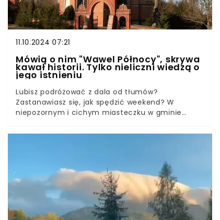
11.10.2024 07:21
Mówią o nim "Wawel Północy", skrywa
kawał historii. Tylko nieliczni wiedzą o
jego istnieniu
Lubisz podróżować z dala od tłumów?
Zastanawiasz się, jak spędzić weekend? W
niepozornym i cichym miasteczku w gminie
Gołańcz, na północnym wschodzie Wielkopolski,
znajduje się prawdziwa perła architektury. “Wawel
Północy”, jak nazywają go miłośnicy renesansu,
wznosi się na bezimiennym wzgórzu, dominując
nad okolicą. Z czego wynika wyjątkowość tego
obiektu? Dla wielu odwiedzających pozostaje
nadal pewną zagadką.