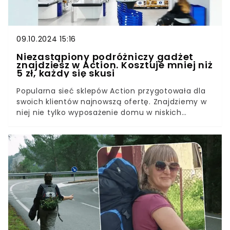
09.10.2024 15:16
Niezastąpiony podróżniczy gadżet
znajdziesz w Action. Kosztuje mniej niż
5 zł, każdy się skusi
Popularna sieć sklepów Action przygotowała dla
swoich klientów najnowszą ofertę. Znajdziemy w
niej nie tylko wyposażenie domu w niskich
cenach, ale też praktyczne gadżety, które
świetnie sprawdzą się w podróży i pozwolą
zaoszczędzić sporo miejsca w walizce. To
niezbędnik na każdy wyjazd, dzięki któremu
zadbasz maksymalnie o swój komfort.