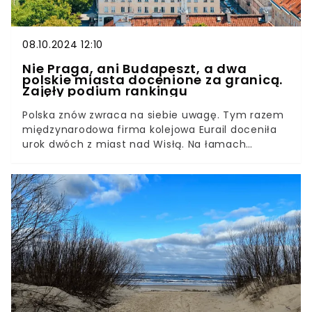
08.10.2024 12:10
Nie Praga, ani Budapeszt, a dwa
polskie miasta docenione za granicą.
Zajęły podium rankingu
Polska znów zwraca na siebie uwagę. Tym razem
międzynarodowa firma kolejowa Eurail doceniła
urok dwóch z miast nad Wisłą. Na łamach
brytyjskiego portalu Daily Express ukazał się
ranking europejskich miast, które oferują
turystom wiele atrakcji, nie obciążając przy tym
ich budżetu. Gdzie najtaniej wybrać się na krótką
wycieczkę po Europie?