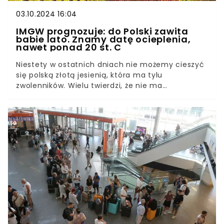
03.10.2024 16:04
IMGW prognozuje: do Polski zawita
babie lato. Znamy datę ocieplenia,
nawet ponad 20 st. C
Niestety w ostatnich dniach nie możemy cieszyć
się polską złotą jesienią, która ma tylu
zwolenników. Wielu twierdzi, że nie ma
piękniejszego czasu na wycieczki i podróże po
Polsce. IMGW ma dobre wiadomości, ponieważ
ciepła temperatura ponownie zawita do Polski, a
wraz z nią babie lato.