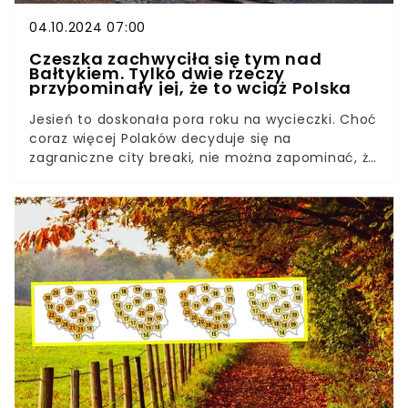
04.10.2024 07:00
Czeszka zachwyciła się tym nad
Bałtykiem. Tylko dwie rzeczy
przypominały jej, że to wciąż Polska
Jesień to doskonała pora roku na wycieczki. Choć
coraz więcej Polaków decyduje się na
zagraniczne city breaki, nie można zapominać, że
wiele atrakcyjnych miejsc wciąż kryje się w
naszym kraju. Tym miejscem na północy Polski
zachwyciła się Czeszka.