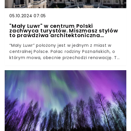
05.10.2024 07:05
"Mały Luwr" w centrum Polski
zachwyca turystów. Miszmasz stylów
to prawdziwa architektoniczna
perełka
“Mały Luwr” położony jest w jednym z miast w
centralnej Polsce. Pałac rodziny Poznańskich, o
którym mowa, obecnie przechodzi renowację. To
prawdziwa perełka architektoniczna.
Nieoczekiwanie podczas prac fachowcy dotarli
do secesyjnych zdobień.