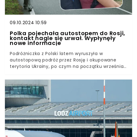
09.10.2024 10:59
Polka pojechała autostopem do Rosji,
kontakt nagle się urwał. Wypłynęły
nowe informacje
Podróżniczka z Polski latem wyruszyła w
autostopową podróż przez Rosję i okupowane
terytoria Ukrainy, po czym na początku września
straciła kontakt z bliskimi. Ostatni znak życia dała
z terytorium Czeczenii. O zaginięciu Katarzyny
Marciniuk poinformowała 25 września na
Facebooku siostra zaginionej Anna Ignaczak. W
nocy z poniedziałku na wtorek doszło do
przełomu.