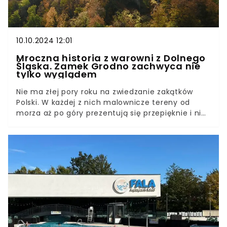
10.10.2024 12:01
Mroczna historia z warowni z Dolnego
Śląska. Zamek Grodno zachwyca nie
tylko wyglądem
Nie ma złej pory roku na zwiedzanie zakątków
Polski. W każdej z nich malownicze tereny od
morza aż po góry prezentują się przepięknie i nic
dziwnego w tym, że przyciągają nawet turystów z
zagranicy. Jedną z prawdziwych perełek na
Dolnym Śląsku jest Zamek Grodno. Nie wszyscy
jednak wiedzą, że wokół niego krąży mroczna
historia.