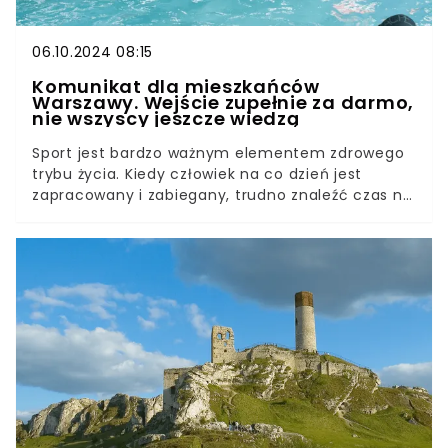
06.10.2024 08:15
Komunikat dla mieszkańców
Warszawy. Wejście zupełnie za darmo,
nie wszyscy jeszcze wiedzą
Sport jest bardzo ważnym elementem zdrowego
trybu życia. Kiedy człowiek na co dzień jest
zapracowany i zabiegany, trudno znaleźć czas na
inne aktywności. W Warszawie zainaugurowano
kolejną akcję, która ma ułatwiać mieszkańcom
korzystanie z przestrzeni sportowych takich jak
siłownie czy baseny. W ramach projektu
sfinansowanego z Budżetu Obywatelskiego jedna
z pływalni zaprasza na bezpłatne pływanie do
końca 2024 roku. Kto i kiedy może z niej
skorzystać?