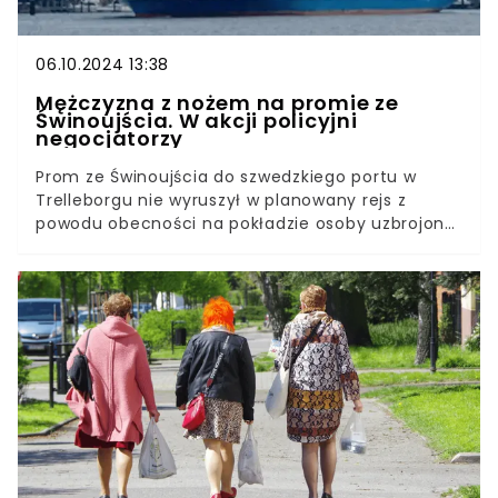
06.10.2024 13:38
Mężczyzna z nożem na promie ze
Świnoujścia. W akcji policyjni
negocjatorzy
Prom ze Świnoujścia do szwedzkiego portu w
Trelleborgu nie wyruszył w planowany rejs z
powodu obecności na pokładzie osoby uzbrojonej
w nóż. Od kilkunastu godzin trwa akcja ratunkowa.
Mężczyzna przeżywa kryzys emocjonalny, co
potwierdzają relacje obecnych na miejscu
policyjnych negocjatorów. Służby starają się mu
udzielić pomocy.