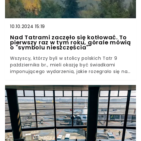
10.10.2024 15:19
Nad Tatrami zaczęło się kotłować. To
pierwszy raz w tym roku, górale mówią
o "symbolu nieszczęścia"
Wszyscy, którzy byli w stolicy polskich Tatr 9
października br., mieli okazję być świadkami
imponującego wydarzenia, jakie rozegrało się na
niebie nad górami. Do sieci trafiło wiele zdjęć i
nagrań, a internauci nie mogą wyjść z podziwu,
co stało się nad głowami przebywających
wówczas na Podhalu. Co ciekawe, niektórzy
wierzą, że ten spektakl nie zwiastuje nic dobrego.