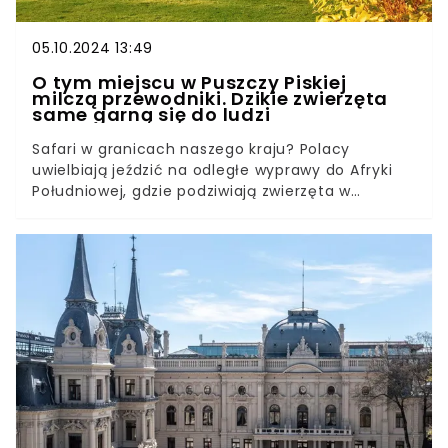
05.10.2024 13:49
O tym miejscu w Puszczy Piskiej
milczą przewodniki. Dzikie zwierzęta
same garną się do ludzi
Safari w granicach naszego kraju? Polacy
uwielbiają jeździć na odległe wyprawy do Afryki
Południowej, gdzie podziwiają zwierzęta w
tamtejszych parkach narodowych. Wiele osób nie
jest jednak świadomych, że Polska pełna jest
miejsc, gdzie można przeżyć niezapomniane
chwile, obserwując różnorodność dzikiej natury i
jej mieszkańców. Park Dzikich Zwierząt położony w
urokliwej wsi Kadzidłowo to atrakcja często
pomijana na turystycznej mapie Polski, która
właśnie jesienią jest bez wątpienia warta
odwiedzenia.