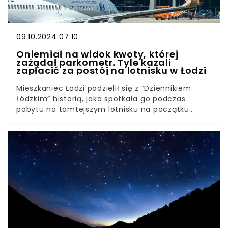
09.10.2024 07:10
Oniemiał na widok kwoty, której
zażądał parkometr. Tyle kazali
zapłacić za postój na lotnisku w Łodzi
Mieszkaniec Łodzi podzielił się z “Dziennikiem
Łódzkim” historią, jaka spotkała go podczas
pobytu na tamtejszym lotnisku na początku
października. Okazuje się, że kwota, jaką
parkometr próbował ściągnąć z jego konta za
krótki postój, który trwał mniej niż 10 min,
przechodziła ludzkie pojęcie.