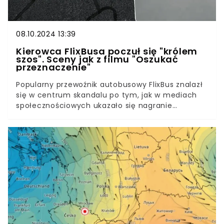
08.10.2024 13:39
Kierowca FlixBusa poczuł się "królem
szos". Sceny jak z filmu "Oszukać
przeznaczenie"
Popularny przewoźnik autobusowy FlixBus znalazł
się w centrum skandalu po tym, jak w mediach
społecznościowych ukazało się nagranie
przedstawiające niebezpieczne zdarzenie na
drodze. Kierowca zielonego autobusu wyprzedzał
auta na tzw. „czołówkę”, o mało co nie
doprowadzając do wypadku. Do sprawy odniósł
się Michał Leman, dyrektor zarządzający
FlixBusem w Polsce.