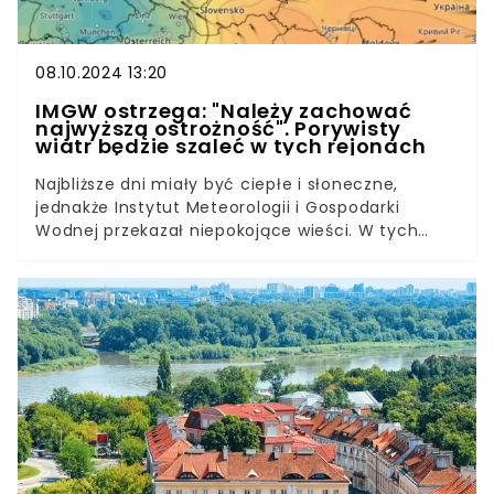
08.10.2024 13:20
IMGW ostrzega: "Należy zachować
najwyższą ostrożność". Porywisty
wiatr będzie szaleć w tych rejonach
Najbliższe dni miały być ciepłe i słoneczne,
jednakże Instytut Meteorologii i Gospodarki
Wodnej przekazał niepokojące wieści. W tych
częściach Polski należy spodziewać się silnych
porywów wiatru. W tych rejonach mieszkańcy
powinni odpowiednio zabezpieczyć swoje posesje
i uważnie śledzić pojawiające się komunikaty.