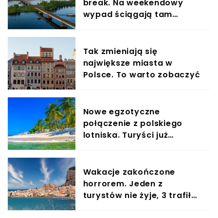
break. Na weekendowy
wypad ściągają tam
turyści nie tylko z Polski
Tak zmieniają się
największe miasta w
Polsce. To warto zobaczyć
Nowe egzotyczne
połączenie z polskiego
lotniska. Turyści już
szykują kapelusze i kremy
z filtrem
Wakacje zakończone
horrorem. Jeden z
turystów nie żyje, 3 trafiło
do szpitala w stanie