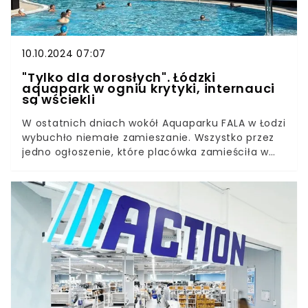
10.10.2024 07:07
"Tylko dla dorosłych". Łódzki
aquapark w ogniu krytyki, internauci
są wściekli
W ostatnich dniach wokół Aquaparku FALA w Łodzi
wybuchło niemałe zamieszanie. Wszystko przez
jedno ogłoszenie, które placówka zamieściła w
swoich social mediach. Proponując to
rozwiązanie, chciała zrobić ukłon w stronę
dorosłych osób korzystających z ich oferty.
Internauci odebrali to jednak bardzo negatywnie.