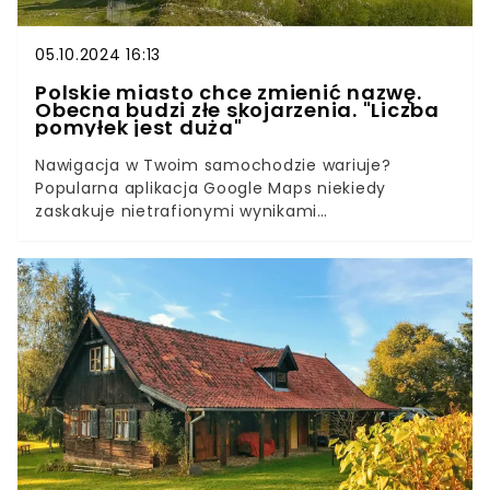
05.10.2024 16:13
Polskie miasto chce zmienić nazwę.
Obecna budzi złe skojarzenia. "Liczba
pomyłek jest duża"
Nawigacja w Twoim samochodzie wariuje?
Popularna aplikacja Google Maps niekiedy
zaskakuje nietrafionymi wynikami
wyszukiwania. Zdarza się bowiem, że w jednym
kraju występuje kilka miejscowości o tej samej
nazwie, co prowadzi do licznych niedogodności
nie tylko dla turystów zwiedzających Polskę. Z
tym problemem zmagają się mieszkańcy
Olsztyna, którzy mają już dość pomyłek i nie chcą
być kojarzeni z miastem leżącym w województwie
warmińsko-mazurskim.