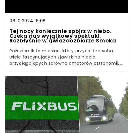
08.10.2024 16:08
Tej nocy koniecznie spójrz w niebo.
Czeka nas wyjątkowy spektakl.
Rozbłyśnie w gwiazdozbiorze Smoka
Październik to miesiąc, który przynosi ze sobą
wiele fascynujących zjawisk na niebie,
przyciągających zarówno amatorów astronomii,
jak i entuzjastów obserwacji nocnego nieba. Po
zmroku warto zadrzeć głowę do góry, bowiem to
nasza szansa na spełnienie najskrytszych
marzeń. Właśnie zbliża się czas Drakonidów, czyli
"spadających gwiazd" lecących z kierunku
gwiazdozbioru Smoka. Na czym polega to
zjawisko i kiedy należy go wypatrywać?