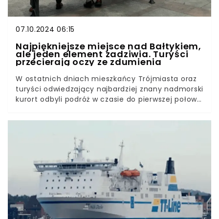
07.10.2024 06:15
Najpiękniejsze miejsce nad Bałtykiem,
ale jeden element zadziwia. Turyści
przecierają oczy ze zdumienia
W ostatnich dniach mieszkańcy Trójmiasta oraz
turyści odwiedzający najbardziej znany nadmorski
kurort odbyli podróż w czasie do pierwszej połowy
XX wieku. Na molo w Sopocie pojawiły się
niecodziennie elementy scenografii z symbolami
czasów słusznie minionych, a ulice patrolowali
żołnierze w mundurach III Rzeszy. Uspokajamy, to
tylko twórcy “Zatoki Szpiegów” wrócili nad Bałtyk.