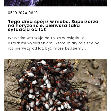
05.10.2024 06:10
Tego dnia spójrz w niebo. Superzorza
na horyzoncie, pierwsza taka
sytuacja od lat
Wszystko wskazuje na to, że w związku z
ostatnimi wydarzeniami, które miały miejsce po
raz pierwszy od lat, być może będziemy
świadkami wyjątkowego spektaklu na niebie.
Przez to, że słońce wygenerowało potężny
rozbłysk, w najbliższych dniach lepiej często
zerkać w górę, by nie przegapić niecodziennego
zjawiska.