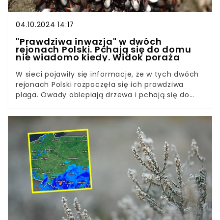
04.10.2024 14:17
"Prawdziwa inwazja" w dwóch
rejonach Polski. Pchają się do domu
nie wiadomo kiedy. Widok poraża
W sieci pojawiły się informacje, że w tych dwóch
rejonach Polski rozpoczęła się ich prawdziwa
plaga. Owady oblepiają drzewa i pchają się do
domów. Internauci pokazują w sieci, jak wyglądają
opanowane przez nie powierzchnie. Ten widok
robi wrażenie.