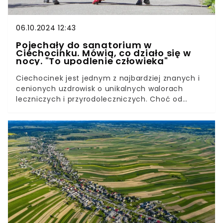
06.10.2024 12:43
Pojechały do sanatorium w
Ciechocinku. Mówią, co działo się w
nocy. "To upodlenie człowieka"
Ciechocinek jest jednym z najbardziej znanych i
cenionych uzdrowisk o unikalnych walorach
leczniczych i przyrodoleczniczych. Choć od
dekad wyjazd do tamtejszych sanatoriów był dla
wielu synonimem spokoju, odnowy i regeneracji
zdrowia, współczesna rzeczywistość bywa inna.
Boleśnie przekonały się o tym kuracjuszki, które
po pobycie w "Domu Zdrojowym" w Ciechocinku
bynajmniej nie podzielają zachwytu nad “perłą
polskich uzdrowisk”. Koszmar zaczął się, gdy
położyły się do łóżek.