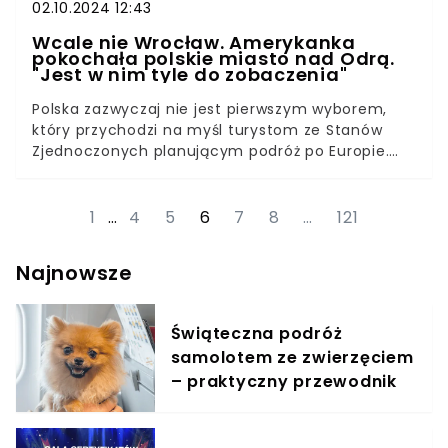
02.10.2024 12:43
Wcale nie Wrocław. Amerykanka
pokochała polskie miasto nad Odrą.
"Jest w nim tyle do zobaczenia"
Polska zazwyczaj nie jest pierwszym wyborem,
który przychodzi na myśl turystom ze Stanów
Zjednoczonych planującym podróż po Europie.
Inaczej było w przypadku Katie Smith, młodej
Amerykanki z Minnesoty, która od 10 lat regularnie
odwiedza Polskę. Turystka zakochała się w
1
…
4
5
6
7
8
…
121
pewnym miasteczku na Dolnym Śląsku. Przez
wieki było ono jednym z najważniejszych i
Najnowsze
najpiękniejszych miast położonych nad Odrą.
Świąteczna podróż
samolotem ze zwierzęciem
– praktyczny przewodnik