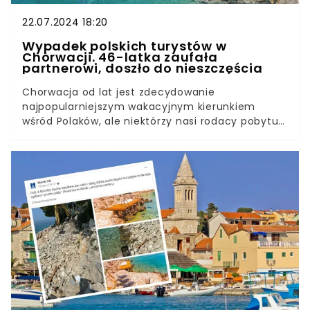
pieniędzy za poszczególne uchybienia można
łatwo sprawdzić.
22.07.2024 18:20
Wypadek polskich turystów w
Chorwacji. 46-latka zaufała
partnerowi, doszło do nieszczęścia
Chorwacja od lat jest zdecydowanie
najpopularniejszym wakacyjnym kierunkiem
wśród Polaków, ale niektórzy nasi rodacy pobytu
w Perle Adriatyku nie będą wspominać z radością
i sentymentem. W trakcie przejażdżki quadem
doszło do wypadku, w wyniku którego 46-letnia
Polka doznała poważnych obrażeń. Lokalna policja
bada okoliczności zdarzenia.