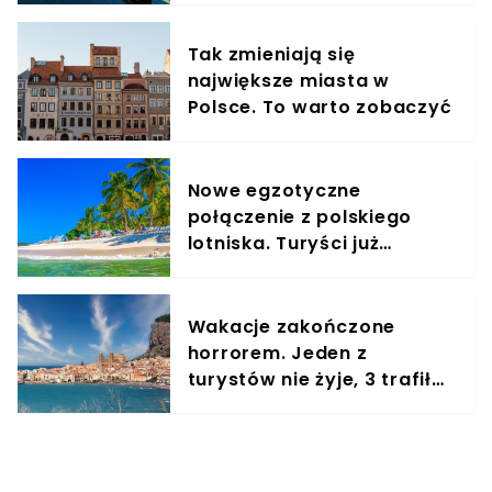
Tak zmieniają się
największe miasta w
Polsce. To warto zobaczyć
Nowe egzotyczne
połączenie z polskiego
lotniska. Turyści już
szykują kapelusze i kremy
z filtrem
Wakacje zakończone
horrorem. Jeden z
turystów nie żyje, 3 trafiło
do szpitala w stanie
krytycznym