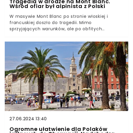
Tragedia w drodze na Mont Blanc.
Wśród ofiar był alpinista z Polski
W masywie Mont Blanc po stronie włoskiej i
francuskiej doszło do tragedii. Mimo
sprzyjających warunków, ale po obfitych
opadach śniegu zginęły cztery osoby. Jak
informuje agencja ANSA, jednym ze wspinaczy
był Polak.
27.06.2024 13:40
Ogromne ułatwienie dla Polaków