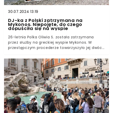
30.07.2024 13:19
DJ-ka z Polski zatrzymana na
Mykonos. Niepojęte, do czego
dopuściła się na wyspie
26-letnia Polka Oliwia S. została zatrzymana
przez służby na greckiej wyspie Mykonos. W
przestępczym procederze towarzyszyło jej dwóch
mężczyzn. Wszyscy usłyszeli bardzo poważne
zarzuty.To temat nr 1 w całej Grecji. Trójka
Polaków została zatrzymana 29 lipca, a to, co
przy nich znaleziono, sprawia, że mają marne
szanse na uniknięcie sprawiedliwości.