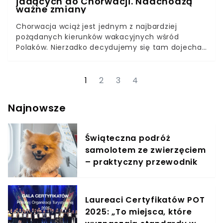
jadących do Chorwacji. Nadchodzą
ważne zmiany
Chorwacja wciąż jest jednym z najbardziej
pożądanych kierunków wakacyjnych wśród
Polaków. Nierzadko decydujemy się tam dojechać
samochodem, zamiast lecieć samolotem.
Kierowcy, którzy planują spędzić w Chorwacji
urlop, będą wprost zachwyceni. Już niebawem na
1
2
3
4
tamtejszych drogach nastąpi ogromna zmiana,
która nie uszczupli naszych portfeli, wręcz
Najnowsze
przeciwnie. Podróż będzie przyjemniejsza, a
przede wszystkim tańsza.
Świąteczna podróż
samolotem ze zwierzęciem
– praktyczny przewodnik
Laureaci Certyfikatów POT
2025: „To miejsca, które