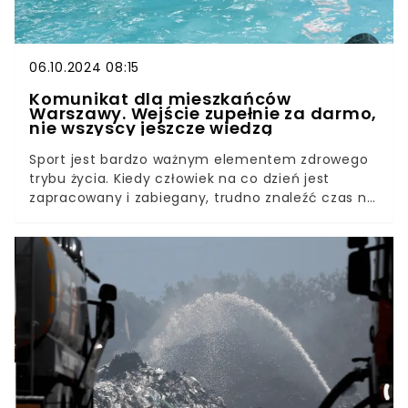
06.10.2024 08:15
Komunikat dla mieszkańców
Warszawy. Wejście zupełnie za darmo,
nie wszyscy jeszcze wiedzą
Sport jest bardzo ważnym elementem zdrowego
trybu życia. Kiedy człowiek na co dzień jest
zapracowany i zabiegany, trudno znaleźć czas na
inne aktywności. W Warszawie zainaugurowano
kolejną akcję, która ma ułatwiać mieszkańcom
korzystanie z przestrzeni sportowych takich jak
siłownie czy baseny. W ramach projektu
sfinansowanego z Budżetu Obywatelskiego jedna
z pływalni zaprasza na bezpłatne pływanie do
końca 2024 roku. Kto i kiedy może z niej
skorzystać?