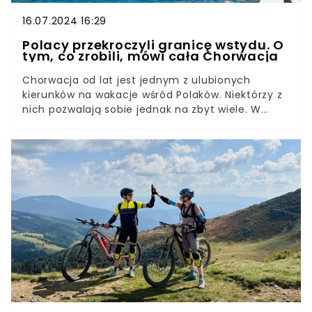
16.07.2024 16:29
Polacy przekroczyli granicę wstydu. O
tym, co zrobili, mówi cała Chorwacja
Chorwacja od lat jest jednym z ulubionych
kierunków na wakacje wśród Polaków. Niektórzy z
nich pozwalają sobie jednak na zbyt wiele. W
ostatnim czasie nasi rodacy wywołali tam
niemałe poruszenie. Poszło o pomost i plażę,
którą reklamowali w sieci jako prywatną,
zachęcając w ten sposób do wynajmu. Dzięki
apelom mieszkańców, władze w końcu
zainteresowały się sprawą.