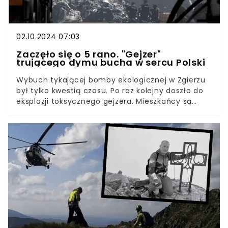
02.10.2024 07:03
Zaczęło się o 5 rano. "Gejzer"
trującego dymu bucha w sercu Polski
Wybuch tykającej bomby ekologicznej w Zgierzu
był tylko kwestią czasu. Po raz kolejny doszło do
eksplozji toksycznego gejzera. Mieszkańcy są
zrozpaczeni, gdyż ten problem nawiedza ich od
lat. Z powodu śmierdzącego dymu trudno im
wyjść z domu. Zgierzanie domagają się
konkretnych działań, jednak ich prośby odbijają
się od ściany.