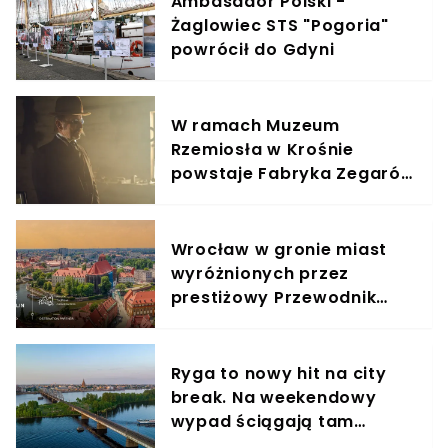
Ambasador Polski -
Żaglowiec STS "Pogoria"
powrócił do Gdyni
W ramach Muzeum
Rzemiosła w Krośnie
powstaje Fabryka Zegarów
Wieżowych
Wrocław w gronie miast
wyróżnionych przez
prestiżowy Przewodnik
Michelin
Ryga to nowy hit na city
break. Na weekendowy
wypad ściągają tam
turyści nie tylko z Polski