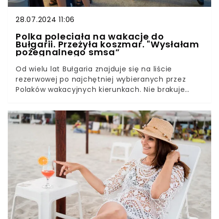
28.07.2024 11:06
Polka poleciała na wakacje do
Bułgarii. Przeżyła koszmar. "Wysłałam
pożegnalnego smsa”
Od wielu lat Bułgaria znajduje się na liście
rezerwowej po najchętniej wybieranych przez
Polaków wakacyjnych kierunkach. Nie brakuje
jednak osób spragnionych zagranicznych wakacji
w kraju położonym nad Morzem Czarnym.
Niestety oczekiwania względem upragnionego
urlopu nie zawsze idą w parze z rzeczywistością.
Przekonała się o tym polska turystka, która wraz z
rodziną wybrała się do bułgarskiego kurortu. Po
tym, co przeżyła w drodze z lotniska do hotelu,
nie miała pewności, czy wróci do Polski w jednym
kawałku.