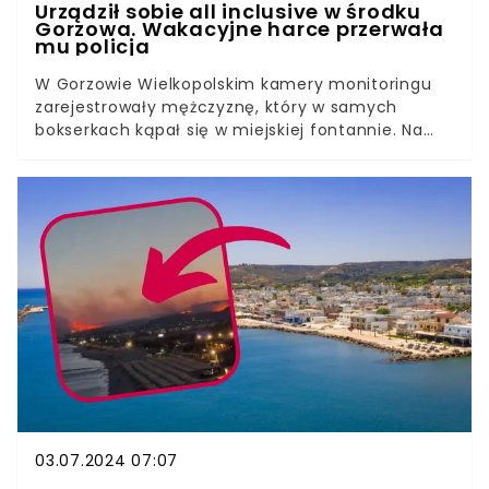
Urządził sobie all inclusive w środku
Gorzowa. Wakacyjne harce przerwała
mu policja
W Gorzowie Wielkopolskim kamery monitoringu
zarejestrowały mężczyznę, który w samych
bokserkach kąpał się w miejskiej fontannie. Na
nagraniu widać m.in. jak skacze na główkę, czy
surfuje na rzeźbie żółwia. Na miejscu zjawili się
funkcjonariusze policji i ukarali go mandatem.
03.07.2024 07:07