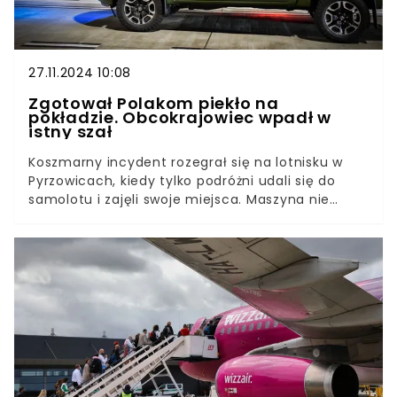
27.11.2024 10:08
Zgotował Polakom piekło na
pokładzie. Obcokrajowiec wpadł w
istny szał
Koszmarny incydent rozegrał się na lotnisku w
Pyrzowicach, kiedy tylko podróżni udali się do
samolotu i zajęli swoje miejsca. Maszyna nie
zdążyła wystartować, a obcokrajowiec rzucił się z
rękoma na pozostałych pasażerów. Polacy bali się
o swoje życie.