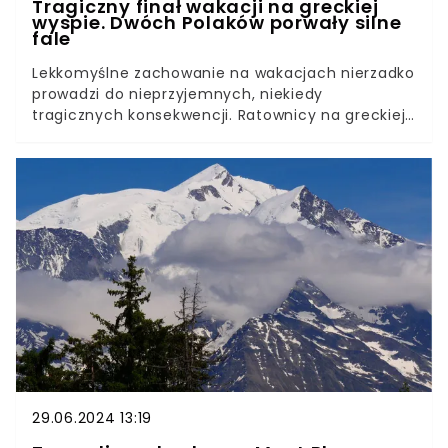
Tragiczny finał wakacji na greckiej
wyspie. Dwóch Polaków porwały silne
fale
Lekkomyślne zachowanie na wakacjach nierzadko
prowadzi do nieprzyjemnych, niekiedy
tragicznych konsekwencji. Ratownicy na greckiej
wyspie apelują do turystów, by podczas
plażowania zachowywali ostrożność i stosowali się
do poleceń. Tylko w minioną sobotę na Krecie
utonęło trzech turystów. Wśród ofiar byli Polacy.
29.06.2024 13:19