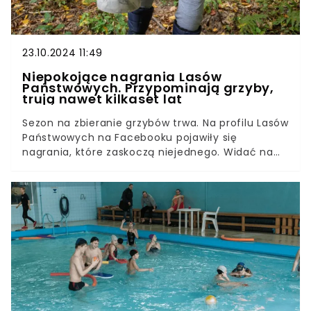
23.10.2024 11:49
Niepokojące nagrania Lasów
Państwowych. Przypominają grzyby,
trują nawet kilkaset lat
Sezon na zbieranie grzybów trwa. Na profilu Lasów
Państwowych na Facebooku pojawiły się
nagrania, które zaskoczą niejednego. Widać na
nich obiekty, które z oddali mogą przypominać
nietypowe gatunki grzybów. Nic bardziej mylnego.
Leśnicy wystosowali niepokojący apel.