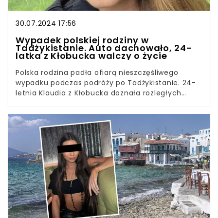
30.07.2024 17:56
Wypadek polskiej rodziny w
Tadżykistanie. Auto dachowało, 24-
latka z Kłobucka walczy o życie
Polska rodzina padła ofiarą nieszczęśliwego
wypadku podczas podróży po Tadżykistanie. 24-
letnia Klaudia z Kłobucka doznała rozległych
obrażeń i wymaga natychmiastowej pomocy.
Zrozpaczeni rodzice walczą o sprowadzenie
poszkodowanej córki do Polski.