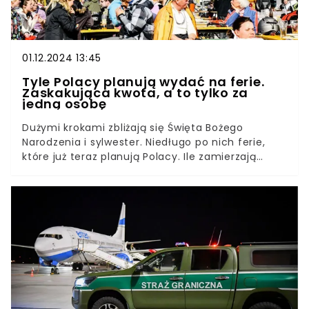
01.12.2024 13:45
Tyle Polacy planują wydać na ferie.
Zaskakująca kwota, a to tylko za
jedną osobę
Dużymi krokami zbliżają się Święta Bożego
Narodzenia i sylwester. Niedługo po nich ferie,
które już teraz planują Polacy. Ile zamierzają
przeznaczyć na nie pieniędzy? Ze zrealizowanych
przez “ARC Rynek i Opinia” badań wynika jasno, to
nie będą tanie wyjazdy.