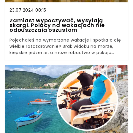
setki tysięcy ludzi.
23.07.2024 08:15
Zamiast wypoczywać, wysyłają
skargi. Polacy na wakacjach nie
odpuszczają oszustom
Pojechałeś na wymarzone wakacje i spotkało cię
wielkie rozczarowanie? Brak widoku na morze,
kiepskie jedzenie, a może robactwo w pokoju
hotelowym? Spokojnie, nie jesteś sam. Polacy
mają wyjątkowe szczęście do oszustw i coraz
więcej z nich nie ma zamiaru się na to godzić.
Tym bardziej że za każdą taką "niespodziankę"
można liczyć na pokaźne zwroty – nawet do 50
proc. ceny wyjazdu.Skarżymy nie tylko do UOKiK,
ale też do Europejskiego Centrum
Konsumenckiego. Skala zjawiska jest duża i ciągle
rośnie. I to nie dlatego, że składanie pism jest
naszym narodowym hobby, tylko dlatego, że na
rynku aż kipi od przekłamanych wakacyjnych
ofert. A wysokość potencjalnego zwrotu