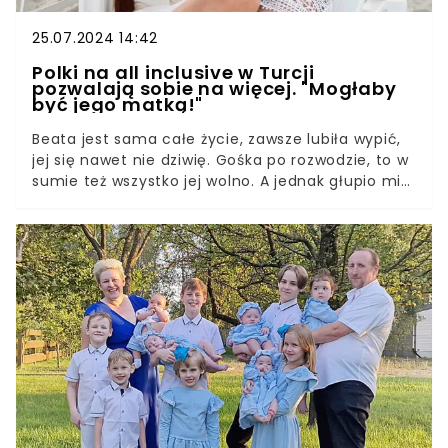
25.07.2024 14:42
Polki na all inclusive w Turcji
pozwalają sobie na więcej. "Mogłaby
być jego matką!"
Beata jest sama całe życie, zawsze lubiła wypić,
jej się nawet nie dziwię. Gośka po rozwodzie, to w
sumie też wszystko jej wolno. A jednak głupio mi
było patrzeć, jak się wdzięczą do pierwszego
lepszego faceta, który zechciał z nimi
porozmawiać. Gdy na którymś śniadaniu Gośka
oznajmiła, że przespała się z barmanem,
myślałam, że śnię. Ja rozumiem, że alkohol
łagodzi obyczaje, ale żeby aż tak?O tym, że Polki
na all inclusive w Turcji pozwalają sobie na więcej,
już trochę słyszałyśmy, ale list, który
otrzymaliśmy od pani Katarzyny, nie tylko nas
zaskoczył, ale nawet wprawił w zakłopotanie.
Wygląda na to, że niektóre panie naprawdę jeżdżą
do Turcji w poszukiwaniu miłosnych uniesień.