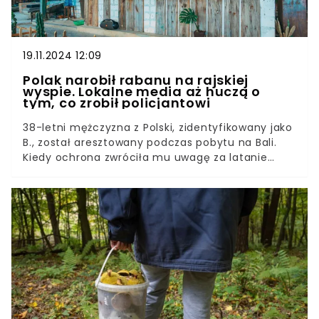
19.11.2024 12:09
Polak narobił rabanu na rajskiej
wyspie. Lokalne media aż huczą o
tym, co zrobił policjantowi
38-letni mężczyzna z Polski, zidentyfikowany jako
B., został aresztowany podczas pobytu na Bali.
Kiedy ochrona zwróciła mu uwagę za latanie
dronem w pobliżu zatłoczonego klubu plażowego,
puściły mu nerwy. Nie tylko brutalnie potraktował
ochroniarza, ale i funkcjonariusza policji.