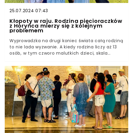
25.07.2024 07:43
Kłopoty w raju. Rodzina pięcioraczków
z Horyńca mierzy się z kolejnym
problemem
Wyprowadzka na drugi koniec świata całą rodziną
to nie lada wyzwanie. A kiedy rodzina liczy aż 13
osób, w tym czworo malutkich dzieci, skala
trudności wręcz nie mieści się w głowie. Dla nich
nie było to żadną przeszkodą. Chcieli spróbować
innego życia i udało im się to. Niestety teraz, po
kilku miesiącach spędzonym w egzotycznym raju,
kolejne problemy spędzają im sen z oczu.Rodzina
Clarke stała się sławna po tym, jak pani Dominika
w lutym zeszłego roku urodziła pięcioraczki, a
jedno z dzieci zmarło tuż po porodzie. Gdy wyszło
na jaw, że na maluszki czeka w domu jeszcze
siedmioro rodzeństwa, cała Polska zaczęła
interesować się losami tej niebywałej rodziny. Ich
relacje z życia na tajlandzkiej wyspie oglądają