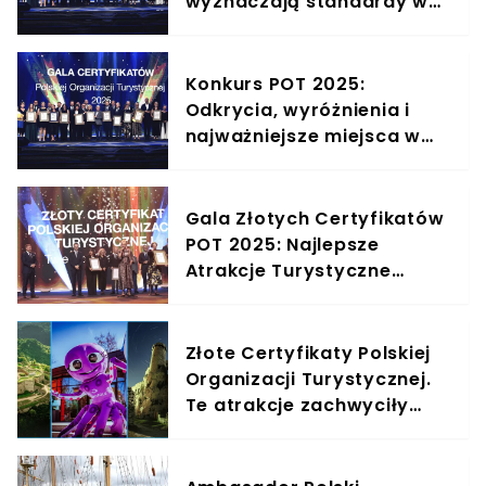
wyznaczają standardy w
polskiej turystyce”.
Rozmowa z Jackiem
Janowskim, dyrektorem
Konkurs POT 2025:
Departamentu Wsparcia
Odkrycia, wyróżnienia i
Rozwoju Turystyki POT
najważniejsze miejsca w
polskiej turystyce
Gala Złotych Certyfikatów
POT 2025: Najlepsze
Atrakcje Turystyczne
Polski
Złote Certyfikaty Polskiej
Organizacji Turystycznej.
Te atrakcje zachwyciły
Polaków na przestrzeni lat