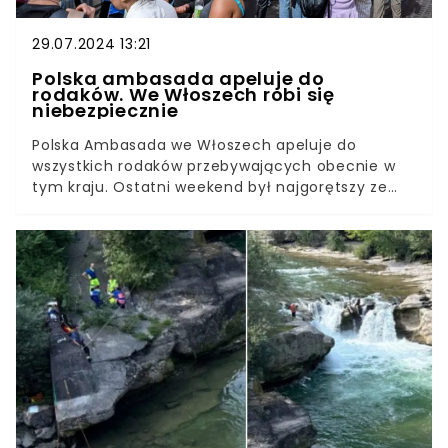
29.07.2024 13:21
Polska ambasada apeluje do
rodaków. We Włoszech robi się
niebezpiecznie
Polska Ambasada we Włoszech apeluje do
wszystkich rodaków przebywających obecnie w
tym kraju. Ostatni weekend był najgorętszy ze
wszystkich w roku i wygląda na to, że będzie
jeszcze gorzej.We Włoszech szaleje antycyklon.
Niesie ze sobą temperatury tak wysokie, że mogą
być niebezpieczne dla zdrowia, a nawet życia.
Dlatego ambasada RP wystosowała apel do
wszystkich Polaków odwiedzających Italię.