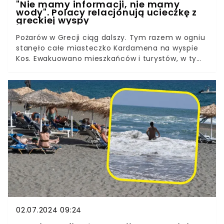
"Nie mamy informacji, nie mamy
wody". Polacy relacjonują ucieczkę z
greckiej wyspy
Pożarów w Grecji ciąg dalszy. Tym razem w ogniu
stanęło całe miasteczko Kardamena na wyspie
Kos. Ewakuowano mieszkańców i turystów, w tym
przebywających na wakacjach Polaków. A to nie
koniec złych wieści.
02.07.2024 09:24