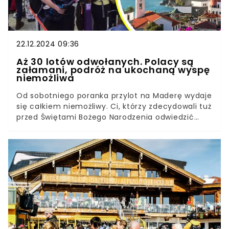
22.12.2024 09:36
Aż 30 lotów odwołanych. Polacy są
załamani, podróż na ukochaną wyspę
niemożliwa
Od sobotniego poranka przylot na Maderę wydaje
się całkiem niemożliwy. Ci, którzy zdecydowali tuż
przed Świętami Bożego Narodzenia odwiedzić
wyspę, szybko tego pożałowali. Odwołano już 33
rejsy i nie wiadomo, kiedy samoloty zaczną znów
latać.