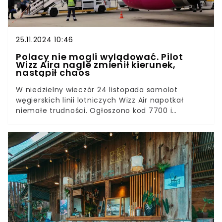
25.11.2024 10:46
Polacy nie mogli wylądować. Pilot
Wizz Aira nagle zmienił kierunek,
nastąpił chaos
W niedzielny wieczór 24 listopada samolot
węgierskich linii lotniczych Wizz Air napotkał
niemałe trudności. Ogłoszono kod 7700 i
pasażerowie, w tym Polacy, nie mogli wylądować
w Londynie, na lotnisku docelowym. Zamiast tego
załoga podjęła nagłą zmianę decyzji. Wszystko
działo się dynamicznie.