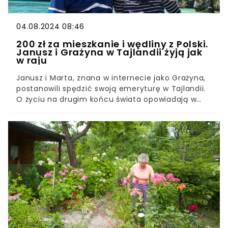
04.08.2024 08:46
200 zł za mieszkanie i wędliny z Polski.
Janusz i Grażyna w Tajlandii żyją jak
w raju
Janusz i Marta, znana w internecie jako Grażyna,
postanowili spędzić swoją emeryturę w Tajlandii.
O życiu na drugim końcu świata opowiadają w
mediach społecznościowych, a w rozmowie z
portalem Onet.pl zdradzili, z jakimi kosztami
muszą się liczyć. Okazuje się, że Tajlandia jest nie
tylko piękna, ale też śmiesznie tania. A w dodatku
nawet tutaj można zjeść dobrą polską
kuchnię.Para emerytów zdecydowała się zmienić
całe swoje życie. Rzucili wszystko i wyjechali… do
Tajlandii. Sprzedali dom w Krakowie i kupili
mieszkanie w mieście Huan Hin. Mówią, że skłoniły
ich do tego niskie koszty życia i miłość do Azji,
którą odwiedzali wielokrotnie podczas swoich
podróży. Ile kosztuje ich życie w Azji? Zdziwisz się,