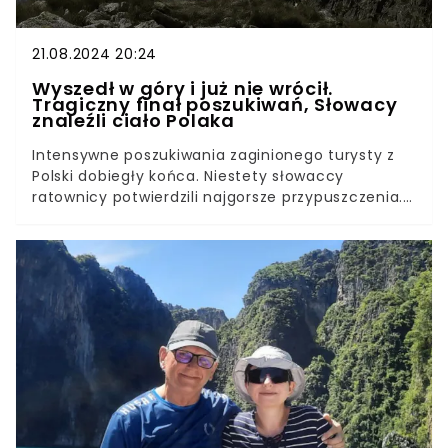
21.08.2024 20:24
Wyszedł w góry i już nie wrócił.
Tragiczny finał poszukiwań, Słowacy
znaleźli ciało Polaka
Intensywne poszukiwania zaginionego turysty z
Polski dobiegły końca. Niestety słowaccy
ratownicy potwierdzili najgorsze przypuszczenia.
39-latek, który ruszył w samotną górską
wędrówkę, nie żyje. Jego ciało znaleziono w
Tatrach, po słowackiej stronie gór. Najbliżsi nie
mieli z nim kontaktu od 12 sierpnia.