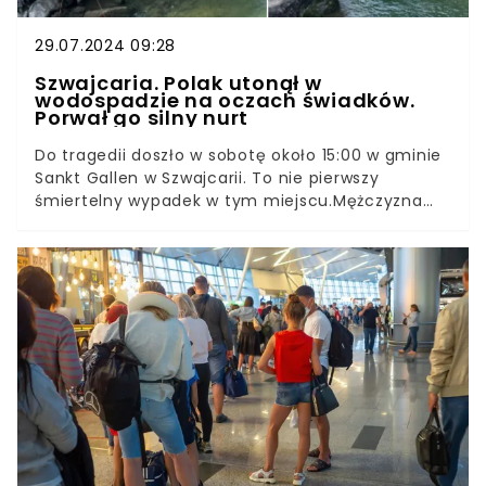
29.07.2024 09:28
Szwajcaria. Polak utonął w
wodospadzie na oczach świadków.
Porwał go silny nurt
Do tragedii doszło w sobotę około 15:00 w gminie
Sankt Gallen w Szwajcarii. To nie pierwszy
śmiertelny wypadek w tym miejscu.Mężczyzna
nie był sam. Razem z nim kąpały się jeszcze
cztery osoby, ale nie były w stanie mu pomóc.
Dlaczego młody Polak wpadł do wodospadu?