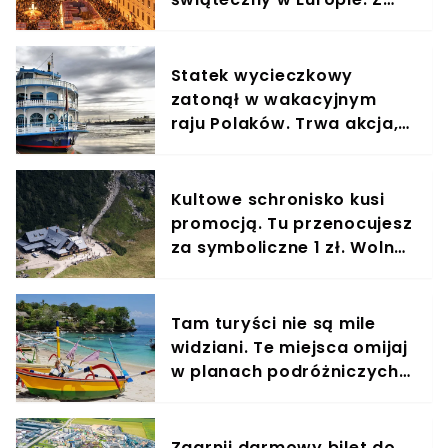
Polski jest tam bliżej niż
myślisz
Statek wycieczkowy
zatonął w wakacyjnym
raju Polaków. Trwa akcja,
w wodzie czyha
niebezpieczeństwo
Kultowe schronisko kusi
promocją. Tu przenocujesz
za symboliczne 1 zł. Wolne
terminy szybko się kończą
Tam turyści nie są mile
widziani. Te miejsca omijaj
w planach podróżniczych
na 2025 rok
Zgarnij darmowy bilet do