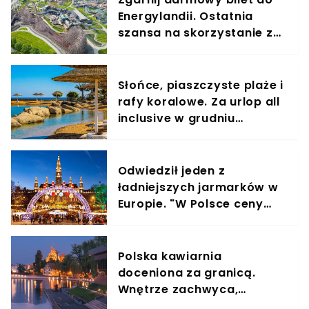
Energylandii. Ostatnia
szansa na skorzystanie z
promocji
Słońce, piaszczyste plaże i
rafy koralowe. Za urlop all
inclusive w grudniu
zapłacisz tylko 1321 zł
Odwiedził jeden z
ładniejszych jarmarków w
Europie. "W Polsce ceny
bardziej uderzają",
wybuchła dyskusja
Polska kawiarnia
doceniona za granicą.
Wnętrze zachwyca,
pokonało nawet Londyn i