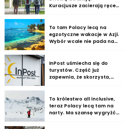
Kuracjusze zacierają ręce,
będzie całkiem darmowa
To tam Polacy lecą na
egzotyczne wakacje w Azji.
Wybór wcale nie pada na
Tajlandię
InPost uśmiecha się do
turystów. Część już
zapewnia, że skorzysta,
mają dość drożyzny
To królestwo all inclusive,
teraz Polacy lecą tam na
narty. Ma szansę wygryźć
europejskie kurorty