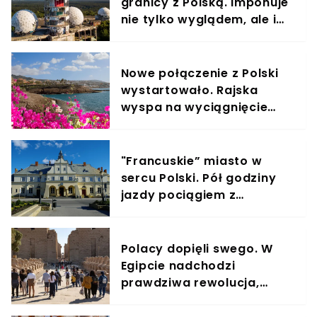
granicy z Polską. Imponuje
nie tylko wyglądem, ale i
zastosowaniem
Nowe połączenie z Polski
wystartowało. Rajska
wyspa na wyciągnięcie
ręki, Polacy ją uwielbiają
"Francuskie” miasto w
sercu Polski. Pół godziny
jazdy pociągiem z
Warszawy i przenosimy się
w czasie
Polacy dopięli swego. W
Egipcie nadchodzi
prawdziwa rewolucja,
wprowadzą dla nas
ułatwienie