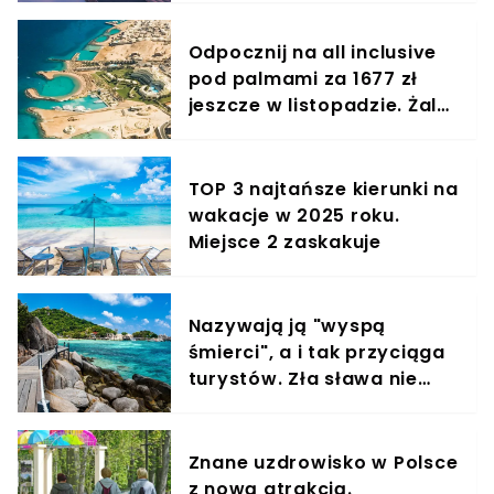
Stambuł
Odpocznij na all inclusive
pod palmami za 1677 zł
jeszcze w listopadzie. Żal
nie skorzystać
TOP 3 najtańsze kierunki na
wakacje w 2025 roku.
Miejsce 2 zaskakuje
Nazywają ją "wyspą
śmierci", a i tak przyciąga
turystów. Zła sława nie
wzięła się znikąd
Znane uzdrowisko w Polsce
z nową atrakcją.