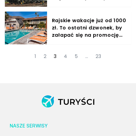
dziennie
Rajskie wakacje już od 1000
zł. To ostatni dzwonek, by
załapać się na promocję
TUI
1
2
3
4
5
…
23
NASZE SERWISY