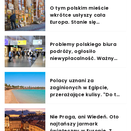
O tym polskim mieście
wkrótce usłyszy cała
Europa. Stanie się
wizytówką kraju
Problemy polskiego biura
podróży, ogłosiło
niewypłacalność. Ważny
komunikat dla klientów
Polacy uznani za
zaginionych w Egipcie,
przerażające kulisy. "Do tej
pory nie udało się ich
odnaleźć"
Nie Praga, ani Wiedeń. Oto
najtańszy jarmark
świąteczny w Europie. Z