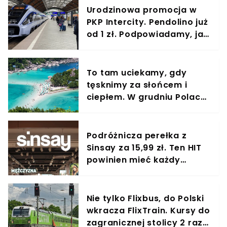
Urodzinowa promocja w
PKP Intercity. Pendolino już
od 1 zł. Podpowiadamy, jak
zdobyć bilety
To tam uciekamy, gdy
tęsknimy za słońcem i
ciepłem. W grudniu Polacy
opanowują ten piękny kraj
Podróżnicza perełka z
Sinsay za 15,99 zł. Ten HIT
powinien mieć każdy
turysta
Nie tylko Flixbus, do Polski
wkracza FlixTrain. Kursy do
zagranicznej stolicy 2 razy