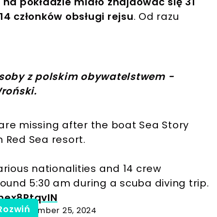
a
na pokładzie miało znajdować się 31
14 członków obsługi rejsu
. Od razu
osoby z polskim obywatelstwem -
roński.
 are missing after the boat Sea Story
 Red Sea resort.
various nationalities and 14 crew
ound 5:30 am during a scuba diving trip.
mex8RtqvIN
Rozwiń
ews)
November 25, 2024