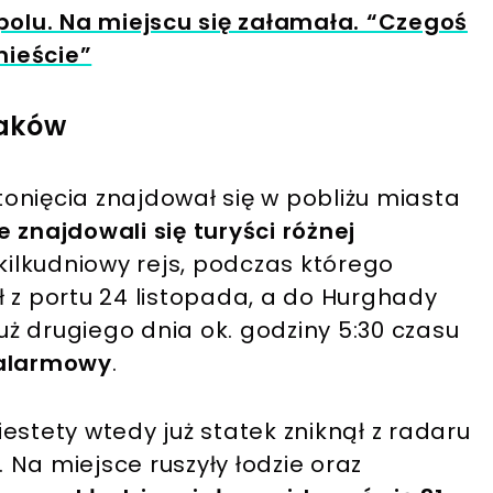
apolu. Na miejscu się załamała. “Czegoś
mieście”
laków
onięcia znajdował się w pobliżu miasta
 znajdowali się turyści różnej
a kilkudniowy rejs, podczas którego
 z portu 24 listopada, a do Hurghady
już drugiego dnia ok. godziny 5:30 czasu
 alarmowy
.
Niestety wtedy już statek zniknął z radaru
. Na miejsce ruszyły łodzie oraz