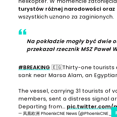
helikopter. W momencie zatonięci
turystów różnej narodowości oraz 
wszystkich uznano za zaginionych.
Na pokładzie mogły być dwie 
przekazał rzecznik MSZ Paweł W
#BREAKING
🇪🇬Thirty-one tourists
sank near Marsa Alam, an Egyptian
The vessel, carrying 31 tourists of 
members, sent a distress signal ar
Departing from…
pic.twitter.com/
— 凤凰欧洲 PhoenixCNE News (@PhoenixCNE_N