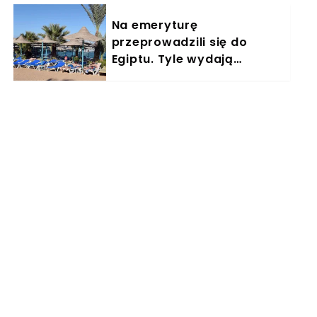
Na emeryturę
przeprowadzili się do
Egiptu. Tyle wydają
miesięcznie. "Jemy
głównie w restauracjach"