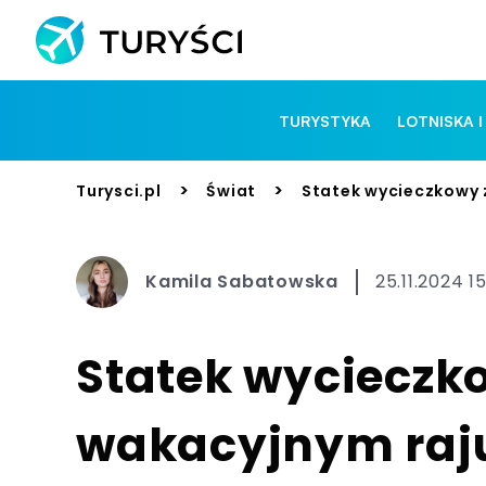
TURYSTYKA
LOTNISKA I
>
>
Turysci.pl
Świat
Statek wycieczkowy 
Kamila Sabatowska
25.11.2024 1
Statek wycieczk
wakacyjnym raju