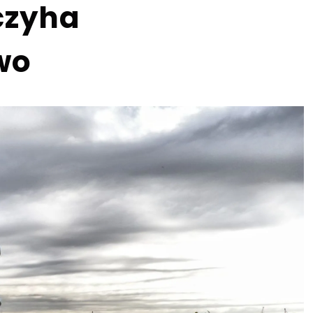
czyha
wo