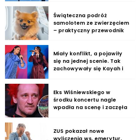
Świąteczna podróż
samolotem ze zwierzęciem
– praktyczny przewodnik
Miały konflikt, a pojawiły
się na jednej scenie. Tak
zachowywały się Kayah i
Viki Gabor
Eks Wiśniewskiego w
środku koncertu nagle
wpadła na scenę i zaczęła
krzyczeć. Publika zamarła
ZUS pokazał nowe
wyliczenia ws. emerytur.