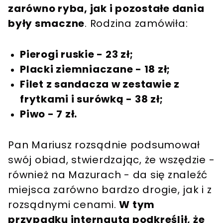
zarówno ryba, jak i pozostałe dania
były smaczne
. Rodzina zamówiła:
Pierogi ruskie - 23 zł;
Placki ziemniaczane - 18 zł;
Filet z sandacza w zestawie z
frytkami i surówką - 38 zł;
Piwo - 7 zł.
Pan Mariusz rozsądnie podsumował
swój obiad, stwierdzając, że wszędzie -
również na Mazurach - da się znaleźć
miejsca zarówno bardzo drogie, jak i z
rozsądnymi cenami.
W tym
przypadku internauta podkreślił, że