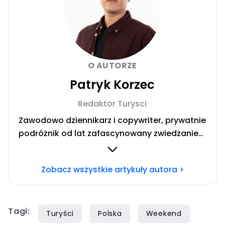
O AUTORZE
Patryk Korzec
Redaktor Turysci
Zawodowo dziennikarz i copywriter, prywatnie
podróżnik od lat zafascynowany zwiedzaniem
świata autostopem oraz poznawaniem
obcych kultur. Warsztat dziennikarski
Zobacz wszystkie artykuły autora >
doskonalony m.in. w takich mediach jak Radio
Sygnały, Nasze Miasto Opole, Muzyczny
Horyzont, Pro Radio, Rock Radio w Grupie
Tagi:
Radiowej Agory oraz Pikio.pl. Zamiłowanie do
Turyści
Polska
Weekend
turystyki, połączone z pasją dziennikarską,