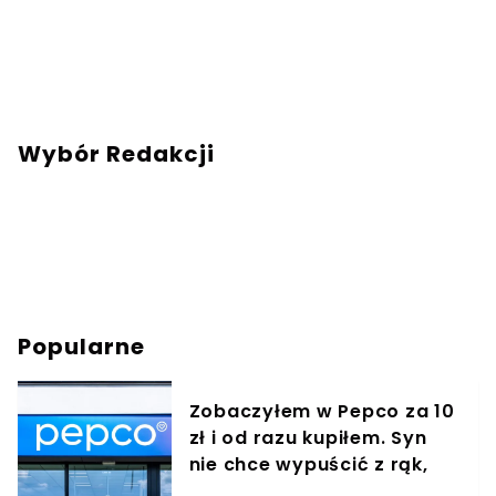
zaowocowało zaangażowaniem w tworzenie
portalu Turyści.pl. Chcesz się ze mną
skontaktować? Napisz adresowaną do mnie
wiadomość na mail:
redakcja@turysci.pl
.
Wybór Redakcji
Popularne
Zobaczyłem w Pepco za 10
zł i od razu kupiłem. Syn
nie chce wypuścić z rąk,
jest zachwycony