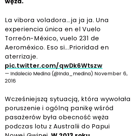
węża.
La vibora voladora...ja ja ja. Una
experiencia única en el Vuelo
Torreón-México, vuelo 231 de
Aeroméxico. Eso si...Prioridad en
aterrizaje.
pic.twitter.com/qwDk6Wtszw
— Indalecio Medina (@Inda_medina)
November 6,
2016
Wcześniejszą sytuacją, która wywołała
poruszenie i ogólną panikę wśród
pasażerów była obecność węża
podczas lotu z Australii do Papui
Nowej Gwinei.
W 2013 roku