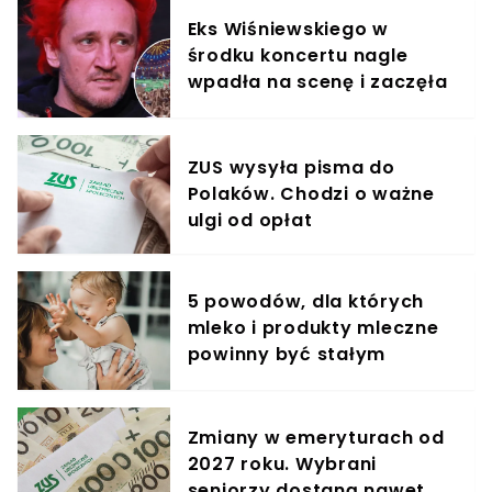
Eks Wiśniewskiego w
środku koncertu nagle
wpadła na scenę i zaczęła
krzyczeć. Publika zamarła
ZUS wysyła pisma do
Polaków. Chodzi o ważne
ulgi od opłat
5 powodów, dla których
mleko i produkty mleczne
powinny być stałym
elementem diety roczniaka
Zmiany w emeryturach od
2027 roku. Wybrani
seniorzy dostaną nawet