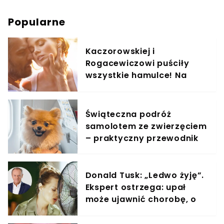
Popularne
Kaczorowskiej i
Rogacewiczowi puściły
wszystkie hamulce! Na
zdjęciach widać, co
wyprawiali w wodzie
Świąteczna podróż
samolotem ze zwierzęciem
– praktyczny przewodnik
Donald Tusk: „Ledwo żyję”.
Ekspert ostrzega: upał
może ujawnić chorobę, o
której nie masz pojęcia