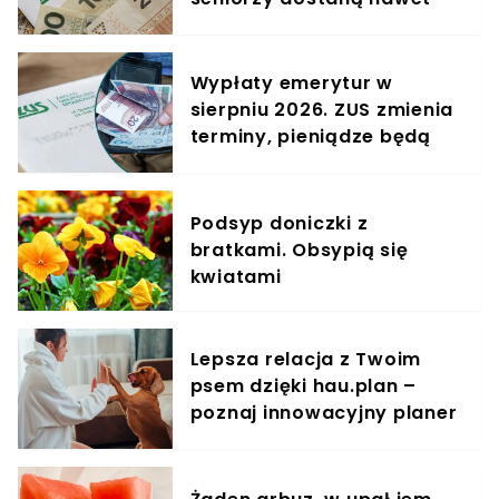
552 zł więcej miesięcznie
Wypłaty emerytur w
sierpniu 2026. ZUS zmienia
terminy, pieniądze będą
wcześniej
Podsyp doniczki z
bratkami. Obsypią się
kwiatami
Lepsza relacja z Twoim
psem dzięki hau.plan –
poznaj innowacyjny planer
treningowy