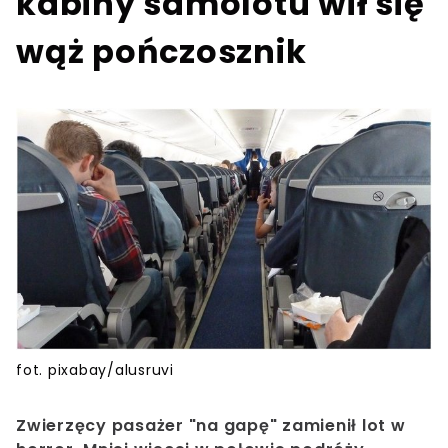
kabiny samolotu wił się
wąż pończosznik
fot. pixabay/alusruvi
Zwierzęcy pasażer "na gapę" zamienił lot w