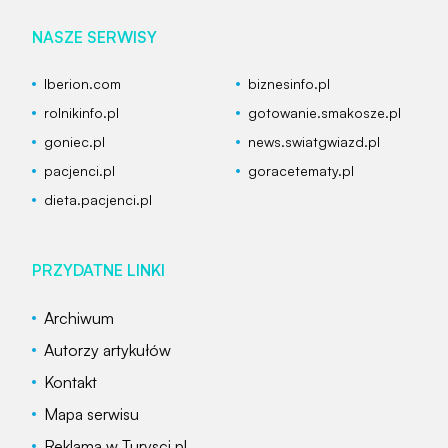
NASZE SERWISY
Iberion.com
biznesinfo.pl
rolnikinfo.pl
gotowanie.smakosze.pl
goniec.pl
news.swiatgwiazd.pl
pacjenci.pl
goracetematy.pl
dieta.pacjenci.pl
PRZYDATNE LINKI
Archiwum
Autorzy artykułów
Kontakt
Mapa serwisu
Reklama w Turysci.pl