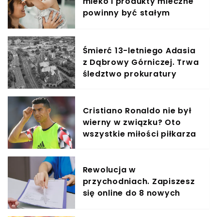
mleko i produkty mleczne
powinny być stałym
elementem diety roczniaka
Śmierć 13-letniego Adasia
z Dąbrowy Górniczej. Trwa
śledztwo prokuratury
Cristiano Ronaldo nie był
wierny w związku? Oto
wszystkie miłości piłkarza
Rewolucja w
przychodniach. Zapiszesz
się online do 8 nowych
specjalistów