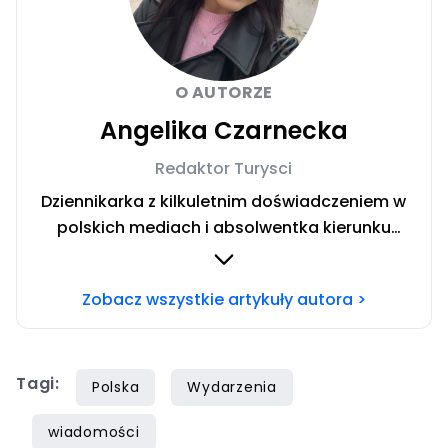
O AUTORZE
Angelika Czarnecka
Redaktor Turysci
Dziennikarka z kilkuletnim doświadczeniem w
polskich mediach i absolwentka kierunku
Dziennikarstwo i Komunikacja Społeczna w
Społecznej Akademii Nauk w Warszawie.
Zobacz wszystkie artykuły autora >
Miłośniczka włoskich regionów. Uwielbiam
dzielić się wskazówkami dotyczącymi
budżetowego podróżowania po świecie.
Tagi:
Polska
Wydarzenia
wiadomości